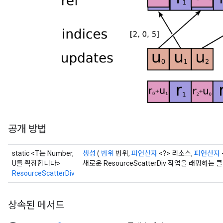
ropParameters
s
atorParameters
ghtParameters
meters
adParameters
rameters
eters
ientDescentParameters
공개 방법
static <T는 Number,
생성
(
범위
범위,
피연산자
<?> 리소스,
피연산자
U를 확장합니다>
새로운 ResourceScatterDiv 작업을 래핑
ResourceScatterDiv
상속된 메서드