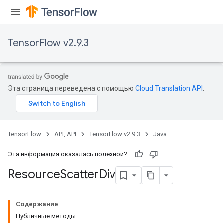
TensorFlow v2.9.3
Эта страница переведена с помощью
Cloud Translation API
.
TensorFlow
API, API
TensorFlow v2.9.3
Java
Эта информация оказалась полезной?
Resource
Scatter
Div
Содержание
Публичные методы