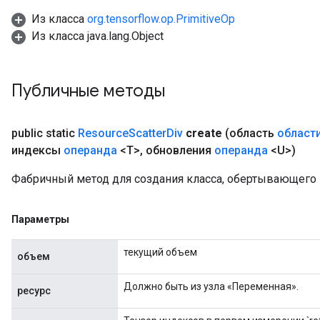
Из класса
org.tensorflow.op.PrimitiveOp
Из класса java.lang.Object
Публичные методы
public static
Resource
Scatter
Div
create
(область
област
индексы
операнда
<T>
,
обновления
операнда
<U>)
Фабричный метод для создания класса, обертывающего 
Параметры
текущий объем
объем
Должно быть из узла «Переменная».
ресурс