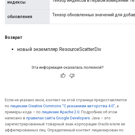
Тензор индексов в первом измерении `ref
индексы
Тензор обновленных значений для добавл
обновления
Возврат
новый экземпляр ResourceScatterDiv
Эта информация оказалась полезной?
Если не указано иное, контент на этой странице предоставляется
по
лицензии Creative Commons "С указанием авторства 4.0"
, а
примеры кода – по
лицензии Apache 2.0
. Подробнее об этом
написано в
правилах сайта Google Developers
. Java – это
зарегистрированный товарный знак корпорации Oracle и/или ее
аффилированных лиц. Определенный контент лицензирован по