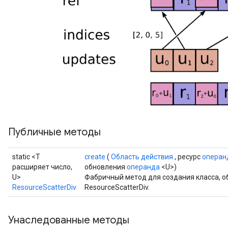
ropParameters
s
atorParameters
ghtParameters
meters
adParameters
rameters
eters
ientDescentParameters
Публичные методы
static <T
create
(
Область действия
, ресурс
операн
расширяет число,
обновления
операнда
<U>)
U>
Фабричный метод для создания класса, 
ResourceScatterDiv
ResourceScatterDiv.
Унаследованные методы