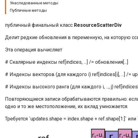
Унаследованные методы
Публичные методы
публичный финальный класс
ResourceScatterDiv
Делит редкие обновления в переменную, на которую ссыл
Эта операция вычисляет
# Скалярные индексы ref[indices, ...] /= обновления[...]
# Индексы векторов (для каждого i) ref[indices[i], ...] /= updat
# Индексы высокого ранга (для каждого i, ..., j) ref[indices[i, ..., j],
m
Повторяющиеся записи обрабатываются правильно: есл
одно и то же местоположение, их вклад умножается.
rs
Требуется `updates.shape = index.shape + ref.shape[1:]` или `
eters
ntumParameters
ters