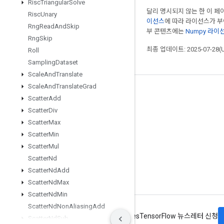
Risc
Triangular
Solve
달리 명시되지 않는 한 이 
Risc
Unary
이선스
에 따라 라이선스가 
Rng
Read
And
Skip
부 콘텐츠에는
Numpy 라이
Rng
Skip
최종 업데이트: 2025-07-28(
Roll
Sampling
Dataset
Scale
And
Translate
Scale
And
Translate
Grad
최신 소식 확인하기
Scatter
Add
블로그
Scatter
Div
Scatter
Max
포럼
Scatter
Min
GitHub
Scatter
Mul
Twitter
Scatter
Nd
Scatter
Nd
Add
YouTube
Scatter
Nd
Max
Scatter
Nd
Min
Scatter
Nd
Non
Aliasing
Add
약관
개인정보처리방침
Manage cookies
TensorFlow 뉴스레터 신청
Scatter
Nd
Sub