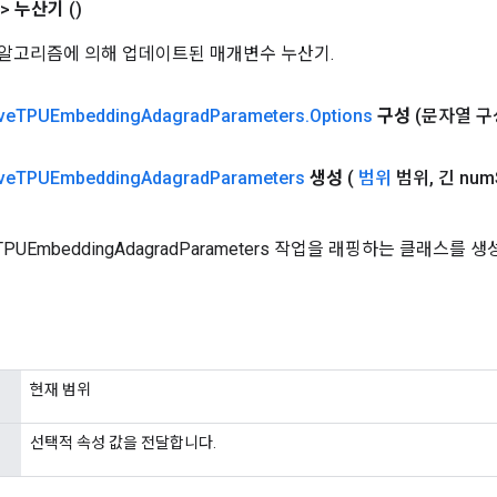
t>
누산기
()
적화 알고리즘에 의해 업데이트된 매개변수 누산기.
ve
TPUEmbedding
Adagrad
Parameters
.
Options
구성
(문자열 구
ve
TPUEmbedding
Adagrad
Parameters
생성
(
범위
범위
,
긴 num
eTPUEmbeddingAdagradParameters 작업을 래핑하는 클래스
현재 범위
선택적 속성 값을 전달합니다.