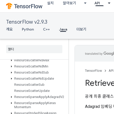
설치
알아보기
API
ResourceCountUpTo
ResourceGather
ResourceGatherNd
TensorFlow v2.9.3
ResourceScatterAdd
개요
Python
C++
Java
더보기
ResourceScatterDiv
Resource
Scatter
Max
Resource
Scatter
Min
Resource
Scatter
Mul
Resource
Scatter
Nd
Add
Resource
Scatter
Nd
Max
Resource
Scatter
Nd
Min
TensorFlow
API
Resource
Scatter
Nd
Sub
Resource
Scatter
Nd
Update
Retriev
Resource
Scatter
Sub
Resource
Scatter
Update
공개 최종 클래
Resource
Sparse
Apply
Adagrad
V2
Resource
Sparse
Apply
Keras
Adagrad 임베
Momentum
Resource
Strided
Slice
Assign