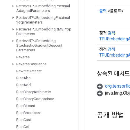
Retrieve
TPUEmbedding
Proximal
Adagrad
Parameters
출력
<플로트>
Retrieve
TPUEmbedding
Proximal
Yogi
Parameters
Retrieve
TPUEmbedding
RMSProp
정적
검색
Parameters
TPUEmbeddingA
Retrieve
TPUEmbedding
Stochastic
Gradient
Descent
정적
검색
Parameters
TPUEmbeddingA
Reverse
Reverse
Sequence
Rewrite
Dataset
상속된 메서드
Risc
Abs
Risc
Add
org.tensorfl
Risc
Binary
Arithmetic
java.lang.
Risc
Binary
Comparison
Risc
Bitcast
Risc
Broadcast
공개 방법
Risc
Cast
Risc
Ceil