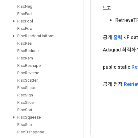
Risc
Neg
보고
Risc
Pad
Retrieve
Risc
Pool
Risc
Pow
Risc
Random
Uniform
공개
출력
<Floa
Risc
Real
Adagrad 최
Risc
Reduce
Risc
Rem
Risc
Reshape
public static
Re
Risc
Reverse
Risc
Scatter
공개 정적
Retrie
Risc
Shape
Risc
Sign
Risc
Slice
Risc
Sort
Risc
Squeeze
Risc
Sub
Risc
Transpose