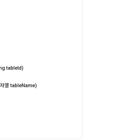
ng table
Id)
자열 table
Name)