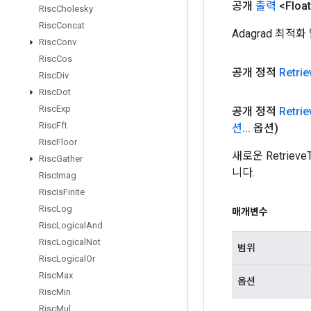
공개
출력
<Floa
Risc
Cholesky
Risc
Concat
Adagrad 최
Risc
Conv
Risc
Cos
공개 정적
Retrie
Risc
Div
Risc
Dot
Risc
Exp
공개 정적
Retrie
Risc
Fft
션
.
.
.
옵션)
Risc
Floor
새로운 Retriev
Risc
Gather
니다.
Risc
Imag
Risc
Is
Finite
Risc
Log
매개변수
Risc
Logical
And
Risc
Logical
Not
범위
Risc
Logical
Or
Risc
Max
옵션
Risc
Min
Risc
Mul