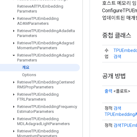
호스트 메모리 임
Retrieve
All
TPUEmbedding
ConfigureT
Parameters
업데이트된 매개
Retrieve
TPUEmbedding
ADAMParameters
Retrieve
TPUEmbedding
Adadelta
중첩 클래스
Parameters
Retrieve
TPUEmbedding
Adagrad
Momentum
Parameters
수
TPUEmbeddi
Retrieve
TPUEmbedding
Adagrad
업
검색
Parameters
개요
공개 방법
Options
Retrieve
TPUEmbedding
Centered
RMSProp
Parameters
출력
<플로트>
Retrieve
TPUEmbedding
FTRLParameters
Retrieve
TPUEmbedding
Frequency
정적
검색
Estimator
Parameters
TPUEmbeddingA
Retrieve
TPUEmbedding
MDLAdagrad
Light
Parameters
정적
검색TPUEmb
Retrieve
TPUEmbedding
Momentum
Parameters