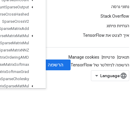
Sparse
Count
Sparse
Output
Sparse
Cross
Hashed
Sparse
Cross
V2
Sparse
Matrix
Add
Sparse
Matrix
Mat
Mul
Sparse
Matrix
Mul
Sparse
Matrix
NNZ
Sparse
Matrix
Ordering
AMD
Sparse
Matrix
Softmax
Sparse
Matrix
Softmax
Grad
Sparse
Matrix
Sparse
Cholesky
Sparse
Matrix
Sparse
Mat
Mul
SparseMatrixTranspose
SparseMatrixZeros
SparseSegmentMeanGradV2
SparseSegmentSqrtNGradV2
SparseSegmentSumGrad
SparseSegmentSumGradV2