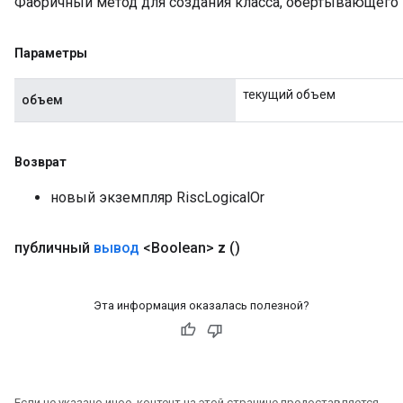
Фабричный метод для создания класса, обертывающего 
Параметры
текущий объем
объем
Возврат
новый экземпляр RiscLogicalOr
публичный
вывод
<Boolean>
z
()
Эта информация оказалась полезной?
Если не указано иное, контент на этой странице предоставляется