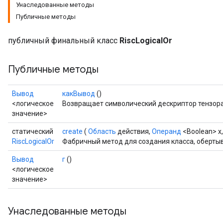
Унаследованные методы
Публичные методы
публичный финальный класс
RiscLogicalOr
Публичные методы
Вывод
какВывод
()
<логическое
Возвращает символический дескриптор тензора
значение>
статический
create
(
Область
действия,
Операнд
<Boolean> x
RiscLogicalOr
Фабричный метод для создания класса, обертыв
Вывод
г
()
<логическое
значение>
Унаследованные методы