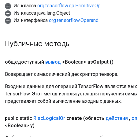
Из класса
org.tensorflow.op.PrimitiveOp
Из класса java.lang.Object
Из интерфейса
org.tensorflow.Operand
Публичные методы
общедоступный
вывод
<Boolean>
as
Output
()
Возвращает символический дескриптор тензора.
Входные данные для операций TensorFlow являются вы
TensorFlow. Этот метод используется для получения сим
представляет собой вычисление входных данных.
public static
Risc
Logical
Or
create
(область
действия
,
о
<Boolean> y)