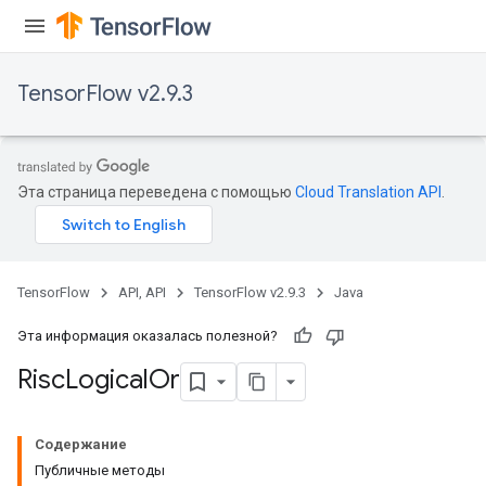
TensorFlow v2.9.3
Эта страница переведена с помощью
Cloud Translation API
.
TensorFlow
API, API
TensorFlow v2.9.3
Java
Эта информация оказалась полезной?
Risc
Logical
Or
Содержание
Публичные методы