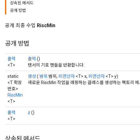
상속된 메서드
공개 방법
공개 최종 수업
RiscMin
공개 방법
출력
출력
()
<T>
텐서의 기호 핸들을 반환합니다.
static
생성
(
범위
범위,
피연산자
<T> x,
피연산자
<T> y)
<T 확장
새로운 RiscMin 작업을 래핑하는 클래스를 생성하는 팩토리 
번호>
RiscMin
<T>
출력
z
()
<T>
상속된 메서드