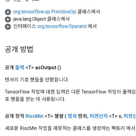
org.tensorflow.op.PrimitiveOp
클래스에서
java.lang.Object 클래스에서
인터페이스
org.tensorflow.Operand
에서
공개 방법
공개
출력
<T>
as
Output
()
텐서의 기호 핸들을 반환합니다.
TensorFlow 작업에 대한 입력은 다른 TensorFlow 작업의 
호 핸들을 얻는 데 사용됩니다.
공개 정적
Risc
Min
<T>
생성
(
범위
범위
,
피연산자
<T> x
,
피연
새로운 RiscMin 작업을 래핑하는 클래스를 생성하는 팩토리 메