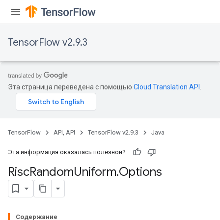
TensorFlow v2.9.3
Эта страница переведена с помощью
Cloud Translation API
.
TensorFlow
API, API
TensorFlow v2.9.3
Java
Эта информация оказалась полезной?
Risc
Random
Uniform
.
Options
Содержание