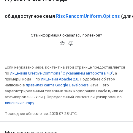
общедоступное
семя
Risc
Random
Uniform
.
Options
(дли
Эта информация оказалась полезной?
Если не указано иное, контент на этой странице предоставляется
по
лицензии Creative Commons "С указанием авторства 4.0"
, а
примеры кода – по
лицензии Apache 2.0
. Подробнее об этом
написано в
правилах сайта Google Developers
. Java – это
зарегистрированный товарный знак корпорации Oracle и/или ее
аффилированных лиц. Определенный контент лицензирован по
лицензии numpy
.
Последнее обновление: 2025-07-28 UTC.