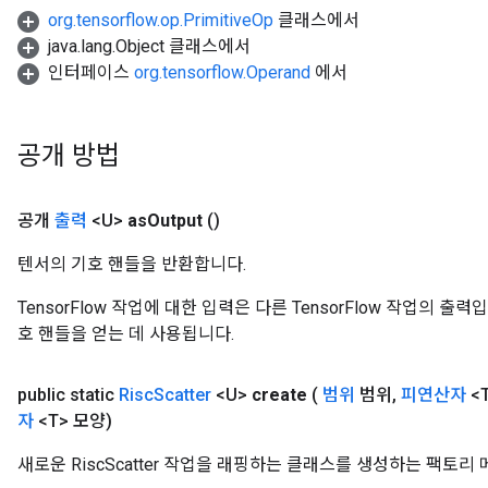
org.tensorflow.op.PrimitiveOp
클래스에서
java.lang.Object 클래스에서
인터페이스
org.tensorflow.Operand
에서
공개 방법
공개
출력
<U>
as
Output
()
텐서의 기호 핸들을 반환합니다.
TensorFlow 작업에 대한 입력은 다른 TensorFlow 작업의 
호 핸들을 얻는 데 사용됩니다.
public static
Risc
Scatter
<U>
create
(
범위
범위
,
피연산자
<
자
<T> 모양)
새로운 RiscScatter 작업을 래핑하는 클래스를 생성하는 팩토리