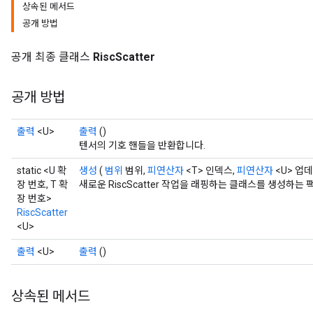
상속된 메서드
공개 방법
공개 최종 클래스
RiscScatter
공개 방법
출력
<U>
출력
()
텐서의 기호 핸들을 반환합니다.
static <U 확
생성
(
범위
범위,
피연산자
<T> 인덱스,
피연산자
<U> 업
장 번호, T 확
새로운 RiscScatter 작업을 래핑하는 클래스를 생성하는
장 번호>
RiscScatter
<U>
출력
<U>
출력
()
상속된 메서드