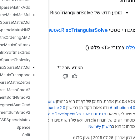
Sparse
Matrix
Add
Sparse
Matrix
Mat
Mul
Sparse
Matrix
Mul
(בוליאני נמוך יותר)
נמוכות יותר
אפשר
Sparse
Matrix
NNZ
Sparse
Matrix
Ordering
AMD
Sparse
Matrix
Softmax
Sparse
Matrix
Softmax
Grad
Sparse
Matrix
Sparse
Cholesky
Sparse
Matrix
Sparse
Mat
Mul
Sparse
Matrix
Transpose
Sparse
Matrix
Zeros
Sparse
Segment
Mean
Grad
V2
Sparse
Segment
Sqrt
NGrad
V2
Creative Comm
Sparse
Segment
Sum
Grad
. לפרטים נוספים,
Ap
Sparse
Segment
Sum
Grad
V2
.‏ Java הוא סימן
Sparse
Tensor
To
CSRSparse
Matrix
מסחרי רשום של חברת Oracle ו/
Spence
Split