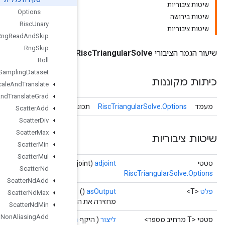
Options
Risc
Unary
Rng
Read
And
Skip
Rng
Skip
R
Roll
Sampling
Dataset
Scale
And
Translate
Scale
And
Translate
Grad
Risc
Triangular
Solve
תכונות אופציונליות 
Scatter
Add
Scatter
Div
Scatter
Max
Scatter
Min
Scatter
Mul
Scatter
Nd
Scatter
Nd
Add
Scatter
Nd
Max
מחזירה את הידית הסמלי
Scatter
Nd
Min
Scatter
Nd
Non
Aliasing
Add
אפשרויות)
אפשרויות...
Operand
<T>,
Operand
<T> rhs,
, מטריצת
היקף