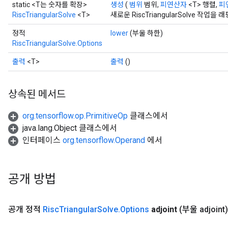
static <T는 숫자를 확장>
생성
(
범위
범위,
피연산자
<T> 행렬,
피
RiscTriangularSolve
<T>
새로운 RiscTriangularSolve 
정적
lower
(부울 하한)
RiscTriangularSolve.Options
출력
<T>
출력
()
상속된 메서드
org.tensorflow.op.PrimitiveOp
클래스에서
java.lang.Object 클래스에서
인터페이스
org.tensorflow.Operand
에서
공개 방법
공개 정적
Risc
Triangular
Solve
.
Options
adjoint
(부울 adjoint)