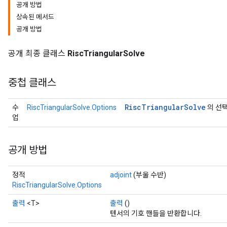
공개 방법
상속된 메서드
공개 방법
공개 최종 클래스
RiscTriangularSolve
중첩 클래스
Risc
Triangular
Solve
수
RiscTriangularSolve.Options
의 선
업
공개 방법
정적
adjoint
(부울 수반)
RiscTriangularSolve.Options
출력
<T>
출력
()
텐서의 기호 핸들을 반환합니다.