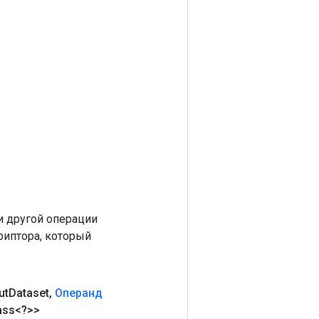
 другой операции
риптора, который
ut
Dataset
,
Операнд
ass<?>>