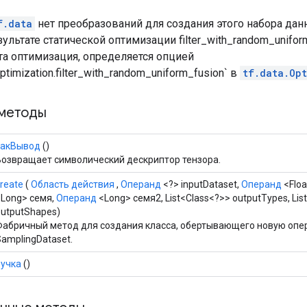
f.data
нет преобразований для создания этого набора данн
зультате статической оптимизации filter_with_random_unifor
та оптимизация, определяется опцией
ptimization.filter_with_random_uniform_fusion` в
tf.data.Opt
методы
какВывод
()
Возвращает символический дескриптор тензора.
reate
(
Область действия
,
Операнд
<?> inputDataset,
Операнд
<Floa
<Long> семя,
Операнд
<Long> семя2, List<Class<?>> outputTypes, Lis
outputShapes)
Фабричный метод для создания класса, обертывающего новую оп
SamplingDataset.
ручка
()