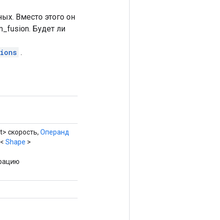
ых. Вместо этого он
m_fusion. Будет ли
ions
.
t> скорость,
Операнд
t<
Shape
>
ерацию