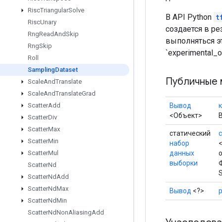
Risc
Triangular
Solve
В API Python
t
Risc
Unary
создается в ре
Rng
Read
And
Skip
выполняться э
Rng
Skip
`experimental_o
Roll
Sampling
Dataset
Публичные 
Scale
And
Translate
Scale
And
Translate
Grad
Вывод
Scatter
Add
<Объект>
Scatter
Div
Scatter
Max
статический
c
Scatter
Min
набор
данных
Scatter
Mul
выборки
Scatter
Nd
Scatter
Nd
Add
Scatter
Nd
Max
Вывод
<?>
Scatter
Nd
Min
Scatter
Nd
Non
Aliasing
Add