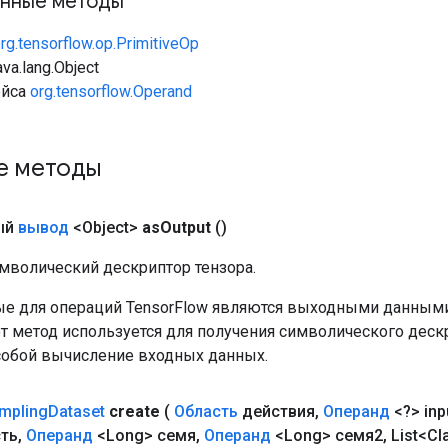
нные методы
rg.tensorflow.op.PrimitiveOp
va.lang.Object
ейса
org.tensorflow.Operand
е методы
ый
вывод
<Object>
as
Output
()
мволический дескриптор тензора.
е для операций TensorFlow являются выходными данными
от метод используется для получения символического деск
собой вычисление входных данных.
mpling
Dataset
create
(
Область
действия
,
Операнд
<?> inp
сть
,
Операнд
<Long> семя
,
Операнд
<Long> семя2
,
List<Cl