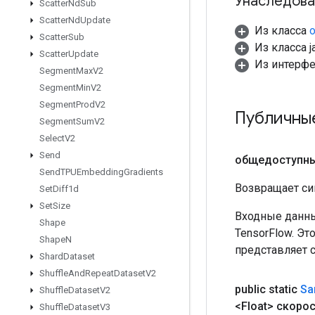
Унаследова
Scatter
Nd
Sub
Scatter
Nd
Update
Из класса
o
Scatter
Sub
Из класса ja
Scatter
Update
Из интерф
Segment
Max
V2
Segment
Min
V2
Segment
Prod
V2
Публичны
Segment
Sum
V2
Select
V2
Send
общедоступн
Send
TPUEmbedding
Gradients
Возвращает си
Set
Diff1d
Set
Size
Входные данны
Shape
TensorFlow. Эт
Shape
N
представляет 
Shard
Dataset
Shuffle
And
Repeat
Dataset
V2
public static
Sa
Shuffle
Dataset
V2
<Float> скоро
Shuffle
Dataset
V3