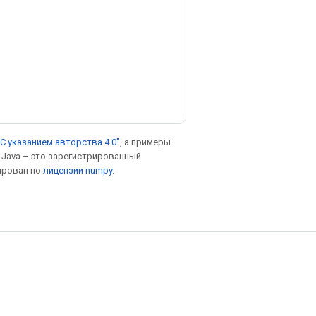
С указанием авторства 4.0"
, а примеры
. Java – это зарегистрированный
ирован по
лицензии numpy
.