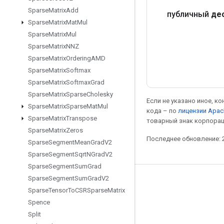
Sparse
Matrix
Add
публичный
де
Sparse
Matrix
Mat
Mul
Sparse
Matrix
Mul
Sparse
Matrix
NNZ
Sparse
Matrix
Ordering
AMD
Sparse
Matrix
Softmax
Sparse
Matrix
Softmax
Grad
Sparse
Matrix
Sparse
Cholesky
Если не указано иное, к
Sparse
Matrix
Sparse
Mat
Mul
кода – по
лицензии Apac
Sparse
Matrix
Transpose
товарный знак корпорац
Sparse
Matrix
Zeros
Последнее обновление: 2
Sparse
Segment
Mean
Grad
V2
Sparse
Segment
Sqrt
NGrad
V2
Sparse
Segment
Sum
Grad
Sparse
Segment
Sum
Grad
V2
Мы в социальных сетях
Sparse
Tensor
To
CSRSparse
Matrix
Блог
Spence
Split
Форум