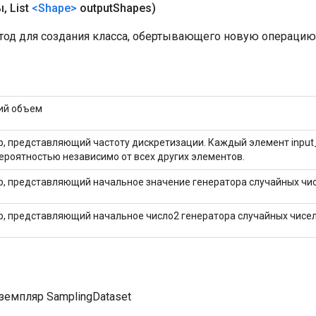
ы
,
List
<Shape>
output
Shapes)
од для создания класса, обертывающего новую операцию 
ий объем
р, представляющий частоту дискретизации. Каждый элемент input_
вероятностью независимо от всех других элементов.
р, представляющий начальное значение генератора случайных чис
р, представляющий начальное число2 генератора случайных чисел
земпляр SamplingDataset