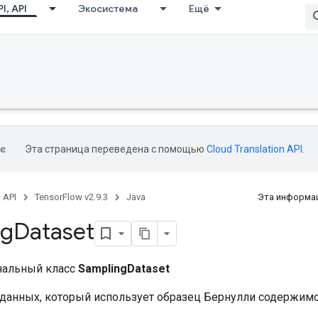
I, API
Экосистема
Ещё
Эта страница переведена с помощью
Cloud Translation API
.
, API
TensorFlow v2.9.3
Java
Эта информац
ng
Dataset
нальный класс
SamplingDataset
 данных, который использует образец Бернулли содержимо