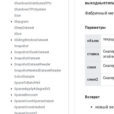
выходныетип
Shutdown
Distributed
TPU
Shutdown
TPUSystem
Фабричный мет
Size
Skipgram
Параметры
Sleep
Dataset
Slice
текущ
Sliding
Window
Dataset
объем
Snapshot
Скаля
Snapshot
Chunk
Dataset
ставка
этой 
Snapshot
Dataset
Snapshot
Dataset
Reader
Скаля
семя
Snapshot
Nested
Dataset
Reader
Sobol
Sample
Скаля
семя2
Space
To
Batch
Nd
Sparse
Apply
Adagrad
V2
Sparse
Bincount
Возврат
Sparse
Count
Sparse
Output
новый эк
Sparse
Cross
Hashed
Sparse
Cross
V2