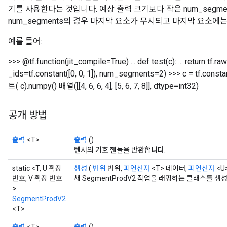
기를 사용한다는 것입니다. 예상 출력 크기보다 작은 num_segme
num_segments의 경우 마지막 요소가 무시되고 마지막 요소에는
예를 들어:
>>> @tf.function(jit_compile=True) ... def test(c): ... retur
_ids=tf.constant([0, 0, 1]), num_segments=2) >>> c = tf.constant([
트( c).numpy() 배열([[4, 6, 6, 4], [5, 6, 7, 8]], dtype=int32)
공개 방법
출력
<T>
출력
()
텐서의 기호 핸들을 반환합니다.
static <T, U 확장
생성
(
범위
범위,
피연산자
<T> 데이터,
피연산자
<U
번호, V 확장 번호
새 SegmentProdV2 작업을 래핑하는 클래스를 
>
SegmentProdV2
<T>