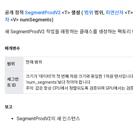
공개 정적
Segment
Prod
V2
<T>
생성
(
범위
범위
,
피연산자
<T
자
<V> num
Segments)
새 SegmentProdV2 작업을 래핑하는 클래스를 생성하는 팩토리
매개변수
현재 범위
범위
크기가 '데이터'의 첫 번째 차원 크기와 동일한 1차원 텐서입니다
세그먼
'num_segments'보다 작아야 합니다.
트 ID
주의: 값은 항상 CPU에서 정렬되도록 검증되며 GPU에서는 검
보고
SegmentProdV2의 새 인스턴스