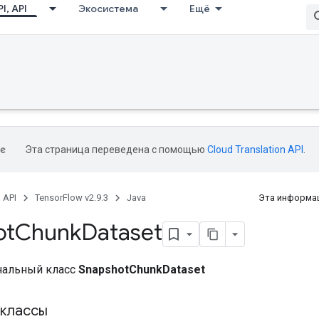
I, API
Экосистема
Ещё
Эта страница переведена с помощью
Cloud Translation API
.
, API
TensorFlow v2.9.3
Java
Эта информац
ot
Chunk
Dataset
нальный класс
SnapshotChunkDataset
классы