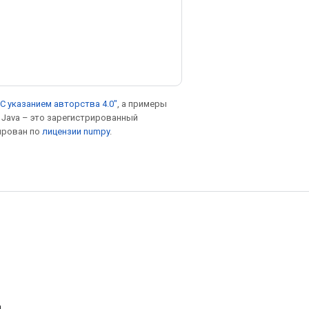
С указанием авторства 4.0"
, а примеры
. Java – это зарегистрированный
ирован по
лицензии numpy
.
а