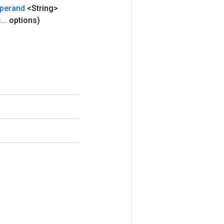
perand
<String>
s
.
.
.
options)