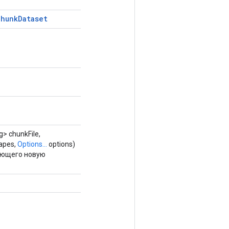
Chunk
Dataset
g> chunkFile,
apes,
Options...
options)
ающего новую