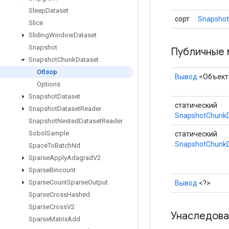
Sleep
Dataset
сорт
Snapshot
Slice
Sliding
Window
Dataset
Snapshot
Публичные 
Snapshot
Chunk
Dataset
Обзор
Вывод
<Объект
Options
Snapshot
Dataset
статический
Snapshot
Dataset
Reader
SnapshotChunkD
Snapshot
Nested
Dataset
Reader
Sobol
Sample
статический
SnapshotChunkD
Space
To
Batch
Nd
Sparse
Apply
Adagrad
V2
Sparse
Bincount
Sparse
Count
Sparse
Output
Вывод
<?>
Sparse
Cross
Hashed
Sparse
Cross
V2
Унаследова
Sparse
Matrix
Add