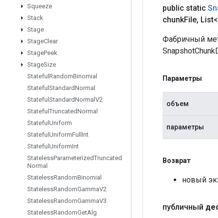
Squeeze
public static
Sn
Stack
chunk
File
,
List<
Stage
Фабричный мет
Stage
Clear
SnapshotChunkD
Stage
Peek
Stage
Size
Stateful
Random
Binomial
Параметры
Stateful
Standard
Normal
Stateful
Standard
Normal
V2
объем
Stateful
Truncated
Normal
Stateful
Uniform
параметры
Stateful
Uniform
Full
Int
Stateful
Uniform
Int
Stateless
Parameterized
Truncated
Возврат
Normal
Stateless
Random
Binomial
новый эк
Stateless
Random
Gamma
V2
Stateless
Random
Gamma
V3
публичный
де
Stateless
Random
Get
Alg