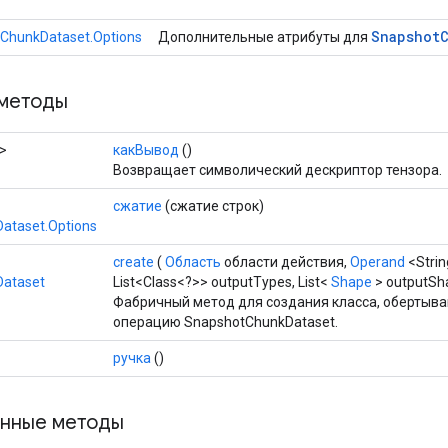
Snapshot
ChunkDataset.Options
Дополнительные атрибуты для
методы
>
какВывод
()
Возвращает символический дескриптор тензора.
сжатие
(сжатие строк)
ataset.Options
create
(
Область
области действия,
Operand
<Strin
ataset
List<Class<?>> outputTypes, List<
Shape
> outputSh
Фабричный метод для создания класса, обертыв
операцию SnapshotChunkDataset.
ручка
()
нные методы