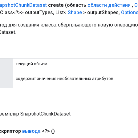
apshot
Chunk
Dataset
create
(область
области действия
,
O
Class<?>> output
Types
,
List<
Shape
> output
Shapes
,
Option
од для создания класса, обертывающего новую операцию
ataset.
текущий объем
содержит значения необязательных атрибутов
земпляр SnapshotChunkDataset
скриптор
вывода
<?>
()