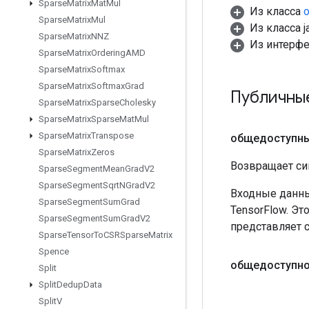
Sparse
Matrix
Mat
Mul
Из класса
o
Sparse
Matrix
Mul
Из класса ja
Sparse
Matrix
NNZ
Из интерф
Sparse
Matrix
Ordering
AMD
Sparse
Matrix
Softmax
Sparse
Matrix
Softmax
Grad
Публичны
Sparse
Matrix
Sparse
Cholesky
Sparse
Matrix
Sparse
Mat
Mul
Sparse
Matrix
Transpose
общедоступн
Sparse
Matrix
Zeros
Возвращает си
Sparse
Segment
Mean
Grad
V2
Sparse
Segment
Sqrt
NGrad
V2
Входные данны
Sparse
Segment
Sum
Grad
TensorFlow. Эт
Sparse
Segment
Sum
Grad
V2
представляет 
Sparse
Tensor
To
CSRSparse
Matrix
Spence
общедоступн
Split
Split
Dedup
Data
Split
V