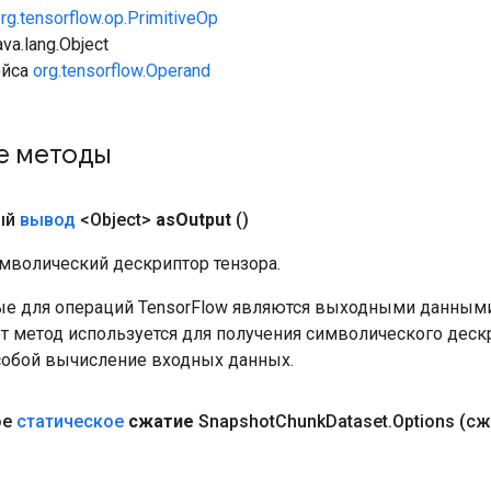
rg.tensorflow.op.PrimitiveOp
va.lang.Object
ейса
org.tensorflow.Operand
е методы
ый
вывод
<Object>
as
Output
()
мволический дескриптор тензора.
е для операций TensorFlow являются выходными данными
от метод используется для получения символического деск
собой вычисление входных данных.
ое
статическое
сжатие
Snapshot
Chunk
Dataset
.
Options
(сж