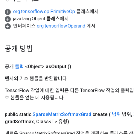
org.tensorflow.op.PrimitiveOp
클래스에서
java.lang.Object 클래스에서
인터페이스
org.tensorflow.Operand
에서
공개 방법
공개
출력
<Object>
as
Output
()
텐서의 기호 핸들을 반환합니다.
TensorFlow 작업에 대한 입력은 다른 TensorFlow 작업의 
호 핸들을 얻는 데 사용됩니다.
public static
Sparse
Matrix
Softmax
Grad
create
(
범위
범위
,
grad
Softmax
,
Class<T> 유형)
새로운 SparseMatrixSoftmaxGrad 작업을 래핑하는 클래스