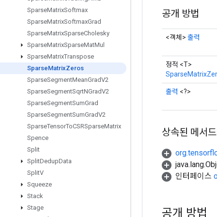
Sparse
Matrix
Softmax
공개 방법
Sparse
Matrix
Softmax
Grad
Sparse
Matrix
Sparse
Cholesky
<객체>
출력
Sparse
Matrix
Sparse
Mat
Mul
Sparse
Matrix
Transpose
정적 <T>
Sparse
Matrix
Zeros
SparseMatrixZe
Sparse
Segment
Mean
Grad
V2
출력
<?>
Sparse
Segment
Sqrt
NGrad
V2
Sparse
Segment
Sum
Grad
Sparse
Segment
Sum
Grad
V2
Sparse
Tensor
To
CSRSparse
Matrix
상속된 메서드
Spence
Split
org.tensorfl
Split
Dedup
Data
java.lang.
Split
V
인터페이스
Squeeze
Stack
Stage
공개 방법