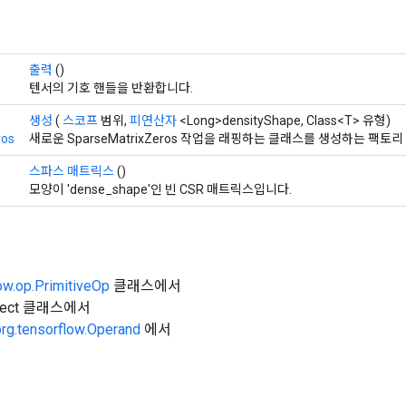
출력
()
텐서의 기호 핸들을 반환합니다.
생성
(
스코프
범위,
피연산자
<Long>densityShape, Class<T> 유형)
ros
새로운 SparseMatrixZeros 작업을 래핑하는 클래스를 생성하는 팩토
스파스 매트릭스
()
모양이 'dense_shape'인 빈 CSR 매트릭스입니다.
ow.op.PrimitiveOp
클래스에서
Object 클래스에서
org.tensorflow.Operand
에서