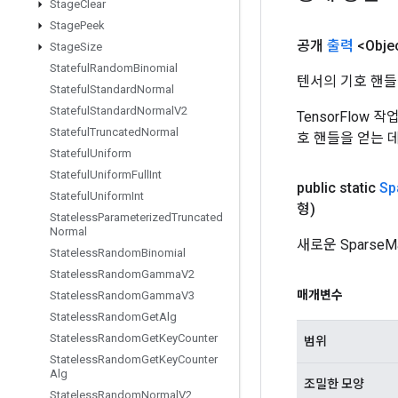
Stage
Clear
Stage
Peek
공개
출력
<Obje
Stage
Size
Stateful
Random
Binomial
텐서의 기호 핸들
Stateful
Standard
Normal
Stateful
Standard
Normal
V2
TensorFlow
Stateful
Truncated
Normal
호 핸들을 얻는 
Stateful
Uniform
Stateful
Uniform
Full
Int
public static
Sp
Stateful
Uniform
Int
형)
Stateless
Parameterized
Truncated
Normal
새로운 Sparse
Stateless
Random
Binomial
Stateless
Random
Gamma
V2
매개변수
Stateless
Random
Gamma
V3
Stateless
Random
Get
Alg
Stateless
Random
Get
Key
Counter
범위
Stateless
Random
Get
Key
Counter
Alg
조밀한 모양
Stateless
Random
Normal
V2