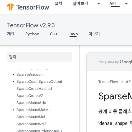
설치
알아보기
API
Slice
SlidingWindowDataset
Snapshot
TensorFlow v2.9.3
SnapshotChunkDataset
SnapshotDataset
개요
Python
C++
Java
더보기
SnapshotDatasetReader
Snapshot
Nested
Dataset
Reader
Sobol
Sample
Space
To
Batch
Nd
Sparse
Apply
Adagrad
V2
Sparse
Bincount
Sparse
Count
Sparse
Output
TensorFlow
API
Sparse
Cross
Hashed
Sparse
M
Sparse
Cross
V2
Sparse
Matrix
Add
Sparse
Matrix
Mat
Mul
공개 최종 클래
Sparse
Matrix
Mul
'dense_shape
Sparse
Matrix
NNZ
Sparse
Matrix
Ordering
AMD