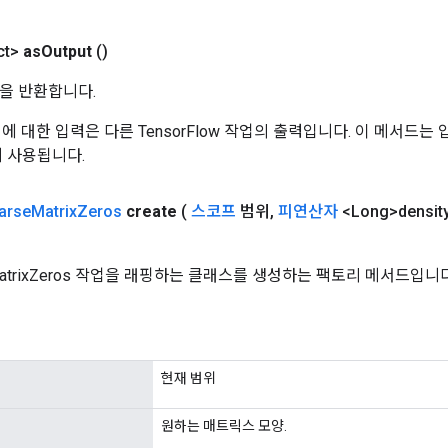
ct>
as
Output
()
을 반환합니다.
 작업에 대한 입력은 다른 TensorFlow 작업의 출력입니다. 이 메서드
데 사용됩니다.
arse
Matrix
Zeros
create
(
스코프
범위
,
피연산자
<Long>densit
MatrixZeros 작업을 래핑하는 클래스를 생성하는 팩토리 메서드입니다
현재 범위
원하는 매트릭스 모양.