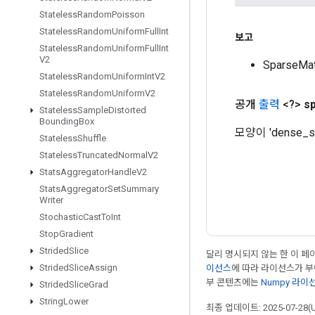
Stateless
Random
Poisson
Stateless
Random
Uniform
Full
Int
보고
Stateless
Random
Uniform
Full
Int
V2
SparseM
Stateless
Random
Uniform
Int
V2
Stateless
Random
Uniform
V2
공개
출력
<?>
s
Stateless
Sample
Distorted
Bounding
Box
모양이 'dense_
Stateless
Shuffle
Stateless
Truncated
Normal
V2
Stats
Aggregator
Handle
V2
Stats
Aggregator
Set
Summary
Writer
Stochastic
Cast
To
Int
Stop
Gradient
Strided
Slice
달리 명시되지 않는 한 이 
Strided
Slice
Assign
이선스
에 따라 라이선스가 
부 콘텐츠에는
Numpy 라이
Strided
Slice
Grad
String
Lower
최종 업데이트: 2025-07-28(