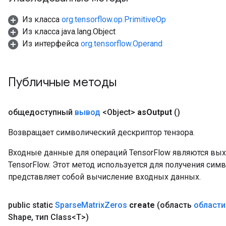
Из класса
org.tensorflow.op.PrimitiveOp
Из класса java.lang.Object
Из интерфейса
org.tensorflow.Operand
Публичные методы
общедоступный
вывод
<Object>
as
Output
()
Возвращает символический дескриптор тензора.
Входные данные для операций TensorFlow являются вы
TensorFlow. Этот метод используется для получения сим
представляет собой вычисление входных данных.
public static
Sparse
Matrix
Zeros
create
(область
области
Shape
,
тип Class<T>)