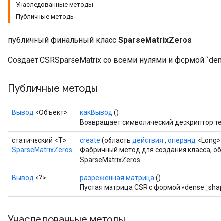
Унаследованные методы
Публичные методы
публичный финальный класс
SparseMatrixZeros
Создает CSRSparseMatrix со всеми нулями и формой `den
Публичные методы
Вывод
<Объект>
какВывод
()
Возвращает символический дескриптор те
статический <T>
create
(область
действия
,
операнд
<Long> 
SparseMatrixZeros
Фабричный метод для создания класса, 
SparseMatrixZeros.
Вывод
<?>
разреженная матрица
()
Пустая матрица CSR с формой «dense_sha
Унаследованные методы