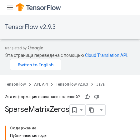
TensorFlow v2.9.3
Эта страница переведена с помощью
Cloud Translation API
.
TensorFlow
API, API
TensorFlow v2.9.3
Java
Эта информация оказалась полезной?
Sparse
Matrix
Zeros
Содержание
Публичные методы