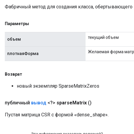
x
Фабричный метод для создания класса, обертывающего 
Параметры
текущий объем
объем
Желаемая форма матр
плотнаяФорма
Возврат
новый экземпляр SparseMatrixZeros
публичный
вывод
<?>
sparse
Matrix
()
Пустая матрица CSR с формой «dense_shape».
Эта информация оказалась полезной?