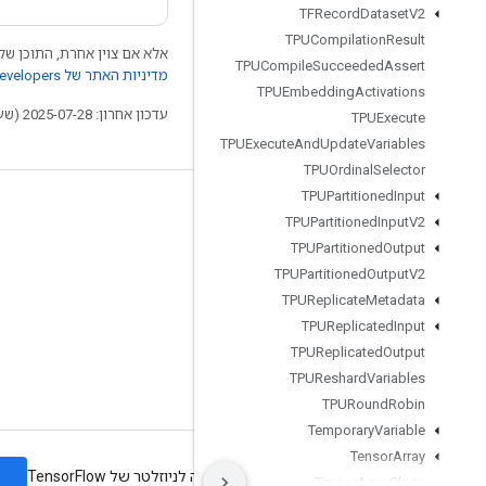
TFRecord
Dataset
V2
TPUCompilation
Result
אלא אם צוין אחרת, התוכן של 
TPUCompile
Succeeded
Assert
מדיניות האתר של Google Developers‏
TPUEmbedding
Activations
עדכון אחרון: 2025-07-28 (שעון UTC).
TPUExecute
TPUExecute
And
Update
Variables
TPUOrdinal
Selector
TPUPartitioned
Input
לא להתנתק
TPUPartitioned
Input
V2
בלוג
TPUPartitioned
Output
TPUPartitioned
Output
V2
פורום
TPUReplicate
Metadata
GitHub
TPUReplicated
Input
Twitter
TPUReplicated
Output
TPUReshard
Variables
YouTube
TPURound
Robin
Temporary
Variable
Tensor
Array
ה
תנאים
פרטיות
Manage cookies
הרשמה לניוזלטר של TensorFlow
Tensor
Array
Close