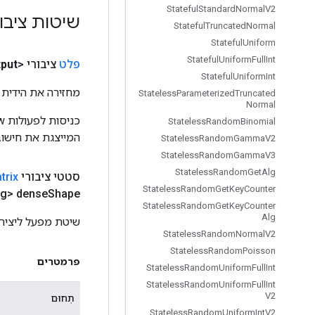
Stateful
Standard
Normal
V2
שיטות ציבו
Stateful
Truncated
Normal
Stateful
Uniform
Stateful
Uniform
Full
Int
פלט
ציבורי <Object>
put
Stateful
Uniform
Int
מחזירה את הידית 
Stateless
Parameterized
Truncated
Normal
Stateless
Random
Binomial
המייצגת את חישוב
Stateless
Random
Gamma
V2
Stateless
Random
Gamma
V3
Stateless
Random
Get
Alg
סטטי ציבורי
trix
Stateless
Random
Get
Key
Counter
g> dense
Shape)
Stateless
Random
Get
Key
Counter
Alg
שיטת מפעל ליצירת מחלקה העוטפת
Stateless
Random
Normal
V2
Stateless
Random
Poisson
פרמטרים
Stateless
Random
Uniform
Full
Int
Stateless
Random
Uniform
Full
Int
V2
תְחוּם
Stateless
Random
Uniform
Int
V2