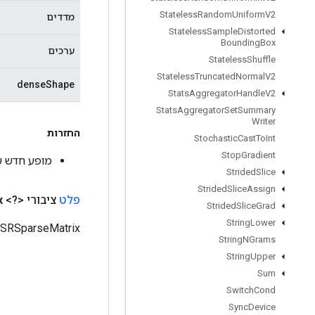
Stateless
Random
Uniform
V2
מדדים
Stateless
Sample
Distorted
Bounding
Box
ערכים
Stateless
Shuffle
Stateless
Truncated
Normal
V2
denseShape
Stats
Aggregator
Handle
V2
Stats
Aggregator
Set
Summary
Writer
החזרות
Stochastic
Cast
To
Int
Stop
Gradient
מופע חדש של nsorToCSRSparseMatrix
Strided
Slice
Strided
Slice
Assign
פלט
ציבורי <?>
x
Strided
Slice
Grad
String
Lower
CSRSparseMatrix (אולי באצווה
String
NGrams
String
Upper
Sum
Switch
Cond
Sync
Device