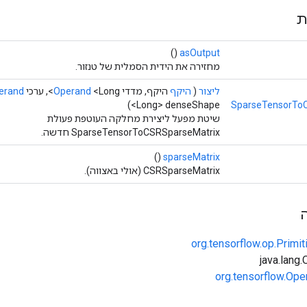
ת
()
asOutput
מחזירה את הידית הסמלית של טנזור.
ליצור
(
היקף
היקף, מדדי
<Long>, ערכי
Operand
erand
<Long> denseShape)
SparseTensorTo
שיטת מפעל ליצירת מחלקה העוטפת פעולת
SparseTensorToCSRSparseMatrix חדשה.
()
sparseMatrix
CSRSparseMatrix (אולי באצווה).
org.tensorflow.op.Primi
org.tensorflow.Ope