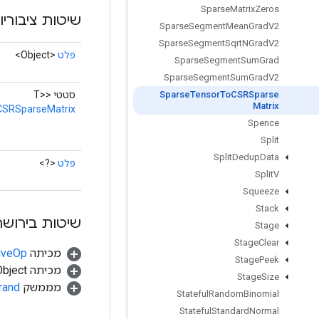
Sparse
Matrix
Zeros
שיטות ציבוריו
Sparse
Segment
Mean
Grad
V2
Sparse
Segment
Sqrt
NGrad
V2
פלט
<Object>
Sparse
Segment
Sum
Grad
Sparse
Segment
Sum
Grad
V2
סטטי <T>
Sparse
Tensor
To
CSRSparse
Matrix
CSRSparseMatrix
Spence
Split
Split
Dedup
Data
פלט
<?>
Split
V
Squeeze
Stack
שיטות בירושה
Stage
Stage
Clear
מכיתה
tiveOp
Stage
Peek
מכיתה java.lang.Object
Stage
Size
מממשק
rand
Stateful
Random
Binomial
Stateful
Standard
Normal