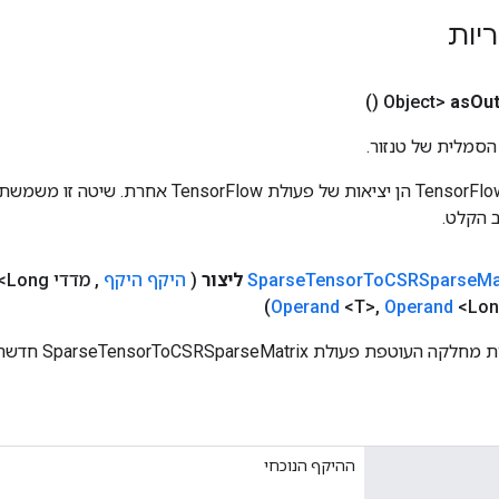
ריות
()
as
Out
הסמלית של טנזור.
כניסות לפעולות TensorFlow הן יציאות של פעולת rFlow
 הקלט.
Ma
CSRSparse
To
Tensor
Sparse
ליצור
(
היקף היקף
,
מדדי
<Long>
Operand
<T>
,
Operand
<Lon
 פעולת SparseTensorToCSRSparseMatrix חדשה.
ההיקף הנוכחי