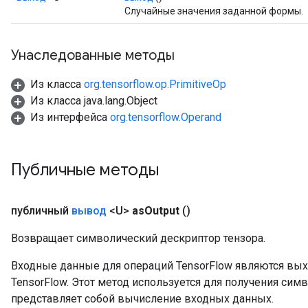
Случайные значения заданной формы.
Унаследованные методы
Из класса
org.tensorflow.op.PrimitiveOp
Из класса java.lang.Object
Из интерфейса
org.tensorflow.Operand
Публичные методы
публичный
вывод
<U>
as
Output
()
Возвращает символический дескриптор тензора.
Входные данные для операций TensorFlow являются вы
TensorFlow. Этот метод используется для получения сим
представляет собой вычисление входных данных.