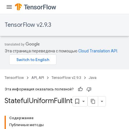
TensorFlow v2.9.3
Эта страница переведена с помощью
Cloud Translation API
.
TensorFlow
API, API
TensorFlow v2.9.3
Java
Эта информация оказалась полезной?
Stateful
Uniform
Full
Int
Содержание
Публичные методы