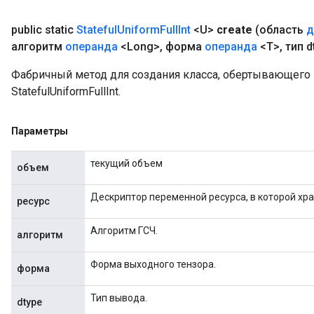
public static
Stateful
Uniform
Full
Int
<U>
create
(область
д
алгоритм
операнда
<Long>
,
форма
операнда
<T>
,
тип d
Фабричный метод для создания класса, обертывающег
StatefulUniformFullInt.
Параметры
текущий объем
объем
Дескриптор переменной ресурса, в которой хра
ресурс
Алгоритм ГСЧ.
алгоритм
Форма выходного тензора.
форма
Тип вывода.
dtype