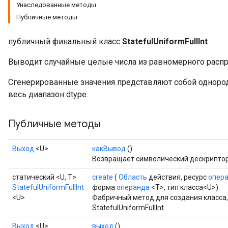
Унаследованные методы
Публичные методы
публичный финальный класс
StatefulUniformFullInt
Выводит случайные целые числа из равномерного распр
Сгенерированные значения представляют собой однор
весь диапазон dtype.
Публичные методы
Выход
<U>
какВывод
()
Возвращает символический дескриптор
статический <U, T>
create
(
Область
действия, ресурс
опер
StatefulUniformFullInt
форма
операнда
<T>, тип класса<U>)
<U>
Фабричный метод для создания класса
x
StatefulUniformFullInt.
Выход
<U>
выход
()