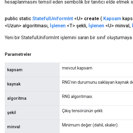
hesaplanmasını temsil eden sembolik bir tanıtıcı elde etmek için
public static
Stateful
Uniform
Int
<U>
create
(
Kapsam
kaps
<Uzun> algoritması
,
İşlenen
<T> şekli
,
İşlenen
<U> minval
,
Yeni bir StatefulUniformInt işlemini saran bir sınıf oluşturmaya
Parametreler
mevcut kapsam
kapsam
RNG'nin durumunu saklayan kaynak deği
kaynak
RNG algoritması.
algoritma
Çıkış tensörünün şekli.
şekil
Minimum değer (dahil, skaler).
minval