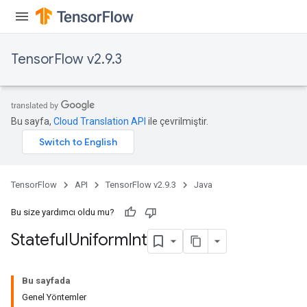
TensorFlow v2.9.3
Bu sayfa,
Cloud Translation API
ile çevrilmiştir.
TensorFlow
API
TensorFlow v2.9.3
Java
Bu size yardımcı oldu mu?
Stateful
Uniform
Int
Bu sayfada
Genel Yöntemler