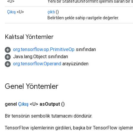
<U>
Yeni bir StatefulUniformInt işlemini saran bir 
Çıkış
<U>
çıktı
()
Belirtilen şekle sahip rastgele değerler.
Kalıtsal Yöntemler
org.tensorflow.op.PrimitiveOp
sınıfından
Java.lang.Object sınıfından
org.tensorflow.Operand
arayüzünden
Genel Yöntemler
genel
Çıkış
<U>
as
Output
()
Bir tensörün sembolik tutamacını döndürür.
TensorFlow işlemlerinin girdileri, başka bir TensorFlow işleminin