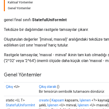
Kalıtsal Yöntemler
Genel Yöntemler
genel final sınıfı
StatefulUniformInt
Tekdüze bir dağılımdan rastgele tamsayılar çıkarır.
Oluşturulan değerler `[minval, maxval)' aralığındaki tekdüze tamsa
edilirken üst sınır 'maxval' hariç tutulur.
Rastgele tamsayılar, 'maxval - minval' ikinin tam katı olmadığı s
('2^32' veya '2^64') önemli ölçüde daha küçük olan 'maxval - mi
Genel Yöntemler
Çıkış
<U>
Çıkış olarak
()
Bir tensörün sembolik tutamacını döndürür.
x
static <U, T>
create
(
Kapsam
kapsamı,
İşlenen
<?> kaynağ
StatefulUniformInt
şekli,
İşlenen
<U> minval,
İşlenen
<U> maxval)