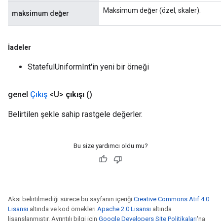
Maksimum değer (özel, skaler).
maksimum değer
İadeler
StatefulUniformInt'in yeni bir örneği
genel
Çıkış
<U>
çıkışı
()
Belirtilen şekle sahip rastgele değerler.
Bu size yardımcı oldu mu?
Aksi belirtilmediği sürece bu sayfanın içeriği
Creative Commons Atıf 4.0
Lisansı
altında ve kod örnekleri
Apache 2.0 Lisansı
altında
lisanslanmıştır. Ayrıntılı bilgi için
Google Developers Site Politikaları
'na