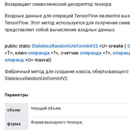
Возвращает символический дескриптор тензора.
Входные данные для операций TensorFlow являются вы
TensorFlow. Этот метод используется для получения сим
представляет собой вычисление входных данных.
public static
Stateless
Random
Uniform
Int
V2
<U>
create
(
<T>
,
ключ
операнда
<?>
,
счетчик
операнда
<?>
,
операн
операнд
<U> maxval)
Фабричный метод для создания класса, обертывающег
StatelessRandomUniformIntV2.
Параметры
текущий объем
объем
Форма выходного тензора.
форма