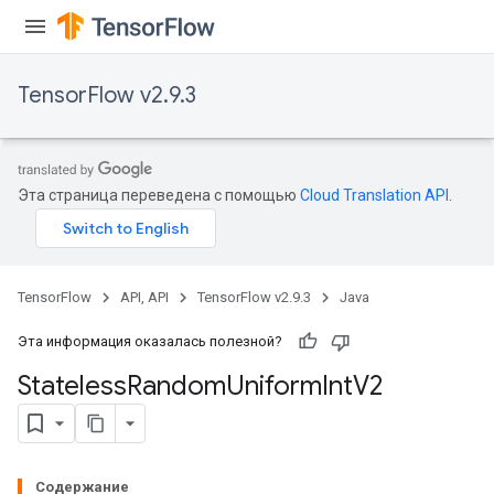
TensorFlow v2.9.3
Эта страница переведена с помощью
Cloud Translation API
.
TensorFlow
API, API
TensorFlow v2.9.3
Java
Эта информация оказалась полезной?
Stateless
Random
Uniform
Int
V2
Содержание