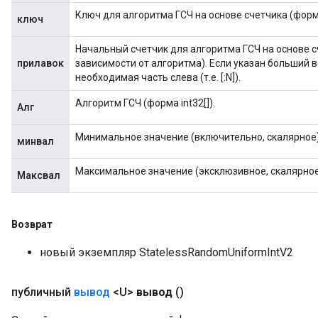
Ключ для алгоритма ГСЧ на основе счетчика (форма
ключ
Начальный счетчик для алгоритма ГСЧ на основе сче
прилавок
зависимости от алгоритма). Если указан больший в
необходимая часть слева (т.е. [:N]).
Алгоритм ГСЧ (форма int32[]).
Алг
Минимальное значение (включительно, скалярное)
минвал
Максимальное значение (эксклюзивное, скалярное
Максвал
Возврат
новый экземпляр StatelessRandomUniformIntV2
публичный
вывод
<U>
вывод
()