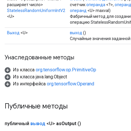
расширяет число>
счетчик
операнда
<?>,
операн
StatelessRandomUniformIntV2
операнд
<U> maxval)
<U>
Фабричный метод для создани
операцию StatelessRandomUnif
Выход
<U>
выход
()
Случайные значения заданной
Унаследованные методы
Из класса
org.tensorflow.op.PrimitiveOp
Из класса java.lang.Object
Из интерфейса
org.tensorflow.Operand
Публичные методы
публичный
вывод
<U>
as
Output
()