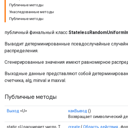
Публичные методы
Унаследованные методы
x
Публичные методы
публичный финальный класс
StatelessRandomUniformIn
Выводит детерминированные псевдослучайные случайн
распределения.
Сгенерированные значения имеют равномерное распределе
Выходные данные представляют собой детерминирова
счетчика, alg, minval и maxval.
Публичные методы
Выход
<U>
какВывод
()
Возвращает символический де
static <U расширяет число, T
create
(
Область действия
, фо