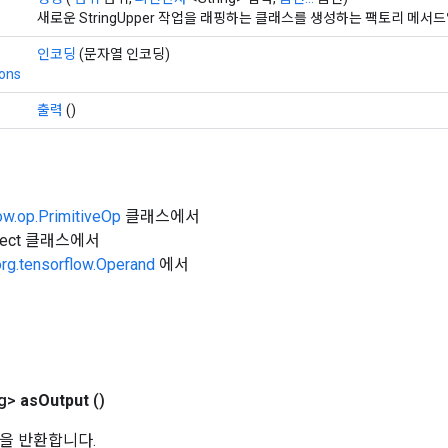
새로운 StringUpper 작업을 래핑하는 클래스를 생성하는 팩토리 메서
인코딩
(문자열 인코딩)
ions
출력
()
ow.op.PrimitiveOp
클래스에서
Object 클래스에서
org.tensorflow.Operand
에서
g>
as
Output
()
을 반환합니다.