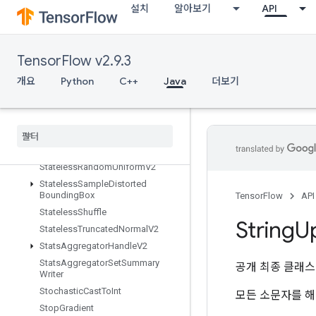
설치
알아보기
API
StatelessRandomGetAlg
StatelessRandomGetKeyCounter
StatelessRandomGetKeyCounter
Alg
TensorFlow v2.9.3
StatelessRandomNormalV2
개요
Python
C++
Java
더보기
StatelessRandomPoisson
Stateless
Random
Uniform
Full
Int
Stateless
Random
Uniform
Full
Int
V2
Stateless
Random
Uniform
Int
V2
Stateless
Random
Uniform
V2
Stateless
Sample
Distorted
Bounding
Box
TensorFlow
API
Stateless
Shuffle
String
U
Stateless
Truncated
Normal
V2
Stats
Aggregator
Handle
V2
Stats
Aggregator
Set
Summary
공개 최종 클래
Writer
Stochastic
Cast
To
Int
모든 소문자를 해
Stop
Gradient