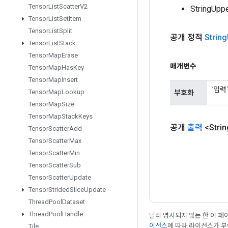
Tensor
List
Scatter
V2
StringU
Tensor
List
Set
Item
Tensor
List
Split
공개 정적
String
Tensor
List
Stack
Tensor
Map
Erase
매개변수
Tensor
Map
Has
Key
Tensor
Map
Insert
`입력`
Tensor
Map
Lookup
부호화
Tensor
Map
Size
Tensor
Map
Stack
Keys
공개
출력
<Strin
Tensor
Scatter
Add
Tensor
Scatter
Max
Tensor
Scatter
Min
Tensor
Scatter
Sub
Tensor
Scatter
Update
Tensor
Strided
Slice
Update
Thread
Pool
Dataset
Thread
Pool
Handle
달리 명시되지 않는 한 이 
이선스
에 따라 라이선스가 
Tile