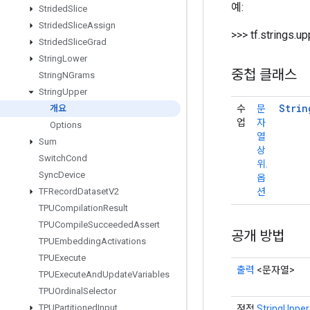
예:
Strided
Slice
Strided
Slice
Assign
>>> tf.string
Strided
Slice
Grad
String
Lower
중첩 클래스
String
NGrams
String
Upper
Strin
수
문
개요
업
자
Options
열
Sum
상
Switch
Cond
위.
Sync
Device
옵
션
TFRecord
Dataset
V2
TPUCompilation
Result
TPUCompile
Succeeded
Assert
공개 방법
TPUEmbedding
Activations
TPUExecute
출력
<문자열>
TPUExecute
And
Update
Variables
TPUOrdinal
Selector
TPUPartitioned
Input
정적
StringUpper