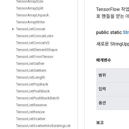
Tensor
Array
Size
Tensor
Array
Split
TensorFlow
Tensor
Array
Unpack
호 핸들을 얻는 
Tensor
Array
Write
Tensor
List
Concat
public static
St
Tensor
List
Concat
Lists
Tensor
List
Concat
V2
새로운 String
Tensor
List
Element
Shape
Tensor
List
From
Tensor
매개변수
Tensor
List
Gather
Tensor
List
Get
Item
범위
Tensor
List
Length
Tensor
List
Pop
Back
입력
Tensor
List
Push
Back
Tensor
List
Push
Back
Batch
옵션
Tensor
List
Reserve
Tensor
List
Resize
Tensor
List
Scatter
보고
Tensor
List
Scatter
Into
Existing
List