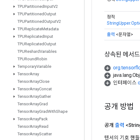
TPUPartitioned
Input
V2
TPUPartitioned
Output
정적
TPUPartitioned
Output
V2
StringUpper.Opt
TPUReplicate
Metadata
출력
<문자열>
TPUReplicated
Input
TPUReplicated
Output
TPUReshard
Variables
상속된 메서드
TPURound
Robin
Temporary
Variable
org.tensorfl
Tensor
Array
java.lang.
Tensor
Array
Close
인터페이스
Tensor
Array
Concat
Tensor
Array
Gather
Tensor
Array
Grad
공개 방법
Tensor
Array
Grad
With
Shape
Tensor
Array
Pack
공개
출력
<Strin
Tensor
Array
Read
Tensor
Array
Scatter
텐서의 기호 핸들