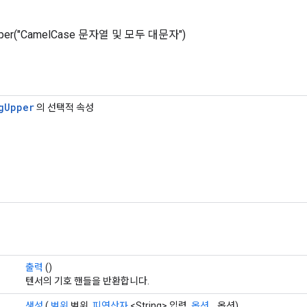
s.upper("CamelCase 문자열 및 모두 대문자")
g
Upper
의 선택적 속성
출력
()
텐서의 기호 핸들을 반환합니다.
생성
(
범위
범위,
피연산자
<String> 입력,
옵션...
옵션)