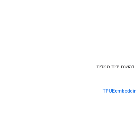
Tenso אחרת. שיטה זו משמשת להשגת ידית סמלית
TPUEembeddi