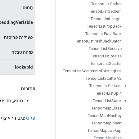
Tensor
List
Gather
תְחוּם
Tensor
List
Get
Item
Tensor
List
Length
eddingVariable
Tensor
List
Pop
Back
Tensor
List
Push
Back
פעולות פרוסות
Tensor
List
Push
Back
Batch
Tensor
List
Reserve
מזהה טבלה
Tensor
List
Resize
Tensor
List
Scatter
lookupId
Tensor
List
Scatter
Into
Existing
List
Tensor
List
Scatter
V2
Tensor
List
Set
Item
החזרות
Tensor
List
Split
מופע חדש של ddingActivations
Tensor
List
Stack
Tensor
Map
Erase
Tensor
Map
Has
Key
פלט
ציבורי <
צף>
Tensor
Map
Insert
Tensor
Map
Lookup
Tensor
Map
Size