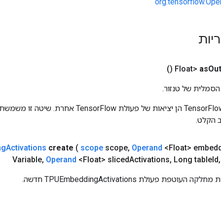
org.tensorflow.Ope
ריות
()
as
Out
הסמלית של טנזור.
כניסות לפעולות TensorFlow הן יציאות של פעולת rFlow
 הקלט.
ng
Activations
create
(
scope
scope
,
Operand
<Float> embed
Variable
,
Operand
<Float> sliced
Activations
,
Long table
Id
,
טפת פעולת TPUEmbeddingActivations חדשה.