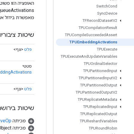
האופציה הזו פשוט
Switch
Cond
Sync
Device
מאפשרת בידול אוטומטי
TFRecord
Dataset
V2
TPUCompilation
Result
שיטות ציבוריו
TPUCompile
Succeeded
Assert
TPUEmbedding
Activations
פלט
<צף>
TPUExecute
TPUExecute
And
Update
Variables
TPUOrdinal
Selector
סטטי
TPUPartitioned
Input
dingActivations
TPUPartitioned
Input
V2
TPUPartitioned
Output
פלט
<צף>
TPUPartitioned
Output
V2
TPUReplicate
Metadata
שיטות בירושה
TPUReplicated
Input
TPUReplicated
Output
מכיתה
tiveOp
TPUReshard
Variables
מכיתה java.lang.Object
TPURound
Robin