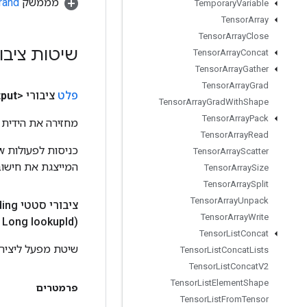
מממשק
rand
Temporary
Variable
Tensor
Array
Tensor
Array
Close
שיטות ציבו
Tensor
Array
Concat
Tensor
Array
Gather
Tensor
Array
Grad
פלט
ציבורי <Float>
put
Tensor
Array
Grad
With
Shape
Tensor
Array
Pack
מחזירה את הידית 
Tensor
Array
Read
Tensor
Array
Scatter
המייצגת את חישוב
Tensor
Array
Size
Tensor
Array
Split
Tensor
Array
Unpack
ציבורי סטטי
ding
Tensor
Array
Write
Long lookup
Id)
Tensor
List
Concat
שיטת מפעל ליצירת מחלקה העו
Tensor
List
Concat
Lists
Tensor
List
Concat
V2
Tensor
List
Element
Shape
פרמטרים
Tensor
List
From
Tensor