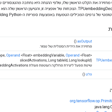
 מחזירה את הקלט הראשון שלו, שלפי ההנחה היא נחתכה מהטנסורים שהו
TPUembeddingDequeueActivations. הנוכחות של אופציה זו, והטיעון הראשו
 של גרפים המכילים הטמעות באמצעות ספריות ה-TPU Embedding Python.
ת
()
asOutput
מחזירה את הידית הסמלית של טנזור.
ope,
Operand
<Float> embeddingVariable,
Operand
<Float>
slicedActivations, Long tableId, Long lookupId)
TPUembed
שיטת מפעל ליצירת מחלקה העוטפת פעולת TPUEmbeddingActivations חדשה.
פלט
()
org.tensorflow.op.Primi