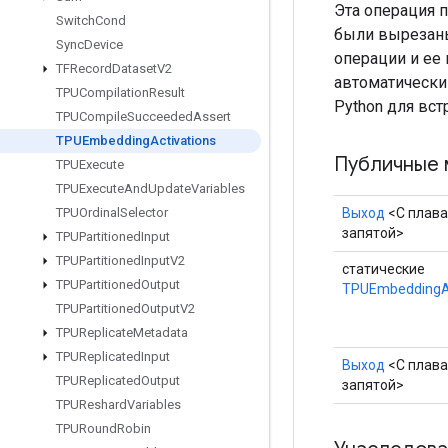
Эта операция 
Switch
Cond
были вырезаны
Sync
Device
операции и ее
TFRecord
Dataset
V2
автоматически
TPUCompilation
Result
Python для вст
TPUCompile
Succeeded
Assert
TPUEmbedding
Activations
Публичные 
TPUExecute
TPUExecute
And
Update
Variables
Выход
<С плав
TPUOrdinal
Selector
запятой>
TPUPartitioned
Input
TPUPartitioned
Input
V2
статические
TPUPartitioned
Output
TPUEmbeddingAc
TPUPartitioned
Output
V2
TPUReplicate
Metadata
TPUReplicated
Input
Выход
<С плав
TPUReplicated
Output
запятой>
TPUReshard
Variables
TPURound
Robin