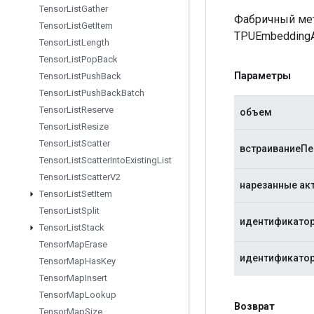
Tensor
List
Gather
Фабричный мет
Tensor
List
Get
Item
TPUEmbeddingAc
Tensor
List
Length
Tensor
List
Pop
Back
Параметры
Tensor
List
Push
Back
Tensor
List
Push
Back
Batch
Tensor
List
Reserve
объем
Tensor
List
Resize
Tensor
List
Scatter
встраиваниеП
Tensor
List
Scatter
Into
Existing
List
Tensor
List
Scatter
V2
нарезанные ак
Tensor
List
Set
Item
Tensor
List
Split
идентификатор
Tensor
List
Stack
Tensor
Map
Erase
идентификатор
Tensor
Map
Has
Key
Tensor
Map
Insert
Tensor
Map
Lookup
Возврат
Tensor
Map
Size