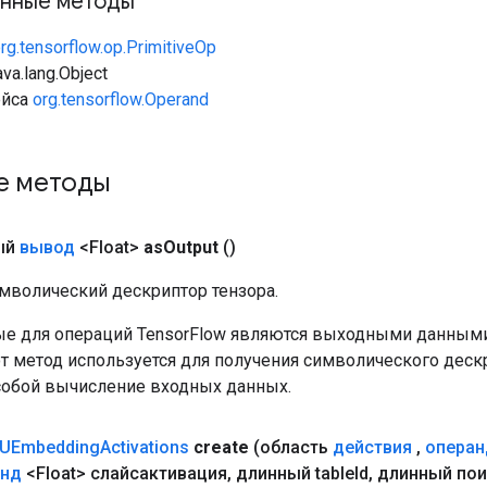
нные методы
rg.tensorflow.op.PrimitiveOp
va.lang.Object
ейса
org.tensorflow.Operand
е методы
ый
вывод
<Float>
as
Output
()
мволический дескриптор тензора.
е для операций TensorFlow являются выходными данными
от метод используется для получения символического деск
собой вычисление входных данных.
UEmbedding
Activations
create
(область
действия
,
операн
анд
<Float> слайсактивация
,
длинный table
Id
,
длинный пои