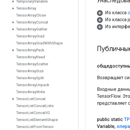
Унаследова
Temporary
Variable
Tensor
Array
Из класса
o
Tensor
Array
Close
Из класса ja
Tensor
Array
Concat
Из интерф
Tensor
Array
Gather
Tensor
Array
Grad
Tensor
Array
Grad
With
Shape
Публичны
Tensor
Array
Pack
Tensor
Array
Read
Tensor
Array
Scatter
общедоступн
Tensor
Array
Size
Возвращает си
Tensor
Array
Split
Tensor
Array
Unpack
Входные данны
Tensor
Array
Write
TensorFlow. Эт
Tensor
List
Concat
представляет 
Tensor
List
Concat
Lists
Tensor
List
Concat
V2
public static
TP
Tensor
List
Element
Shape
Variable
,
опер
Tensor
List
From
Tensor