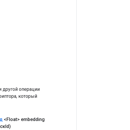
 другой операции
риптора, который
д
<Float> embedding
скId)