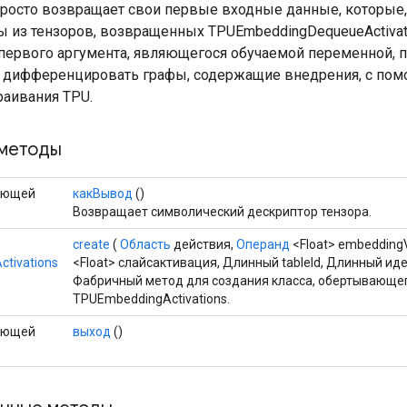
просто возвращает свои первые входные данные, которые, 
 из тензоров, возвращенных TPUEmbeddingDequeueActivati
 первого аргумента, являющегося обучаемой переменной, 
 дифференцировать графы, содержащие внедрения, с по
раивания TPU.
методы
ающей
какВывод
()
Возвращает символический дескриптор тензора.
create
(
Область
действия,
Операнд
<Float> embeddingV
tivations
<Float> слайсактивация, Длинный tableId, Длинный ид
Фабричный метод для создания класса, обертывающе
TPUEmbeddingActivations.
ающей
выход
()