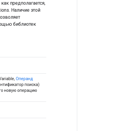
как предполагается,
ons. Наличие этой
позволяет
мощью библиотек
ariable,
Операнд
ентификатор поиска)
го новую операцию