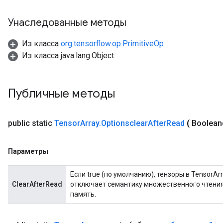
Унаследованные методы
Из класса
org.tensorflow.op.PrimitiveOp
Из класса java.lang.Object
Публичные методы
public static
Tensor
Array
.
Optionsclear
After
Read
(
Boolean
Параметры
Если true (по умолчанию), тензоры в TensorAr
ClearAfterRead
отключает семантику множественного чтения
память.