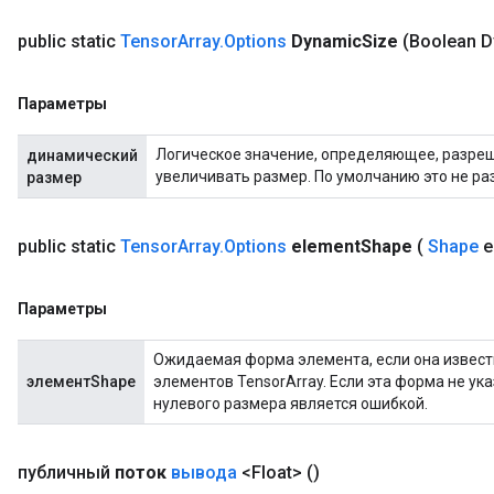
public static
Tensor
Array
.
Options
Dynamic
Size
(Boolean 
Параметры
Логическое значение, определяющее, разреше
динамический
увеличивать размер. По умолчанию это не ра
размер
public static
Tensor
Array
.
Options
element
Shape
(
Shape
e
Параметры
Ожидаемая форма элемента, если она извест
элементShape
элементов TensorArray. Если эта форма не ук
нулевого размера является ошибкой.
публичный
поток
вывода
<Float>
()