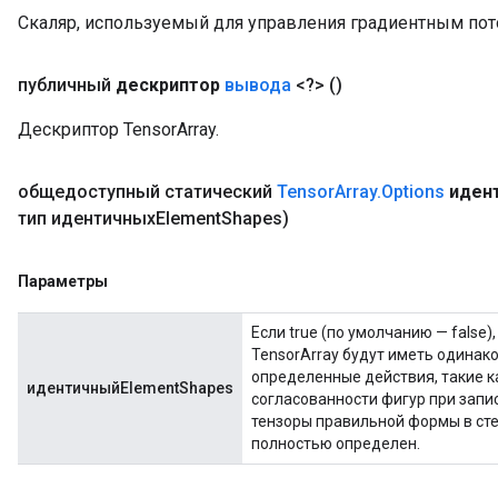
Скаляр, используемый для управления градиентным пот
публичный
дескриптор
вывода
<?>
()
Дескриптор TensorArray.
общедоступный статический
Tensor
Array
.
Options
иден
тип идентичныхElement
Shapes)
Параметры
Если true (по умолчанию — false)
TensorArray будут иметь одинак
определенные действия, такие 
идентичныйElementShapes
согласованности фигур при запи
тензоры правильной формы в сте
полностью определен.