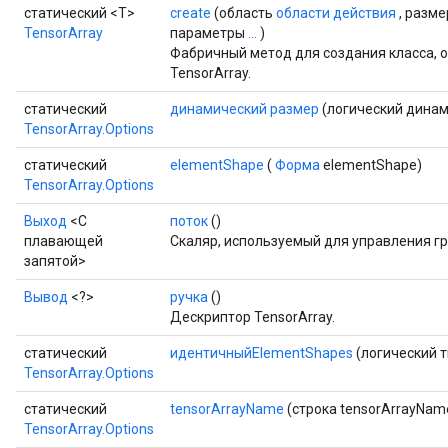
статический <T>
create
(область
области действия
, разм
x
TensorArray
параметры
...
)
Фабричный метод для создания класса,
TensorArray.
статический
динамический размер
(логический динам
TensorArray.Options
статический
elementShape
(
Форма
elementShape)
TensorArray.Options
Выход
<С
поток
()
плавающей
Скаляр, используемый для управления г
запятой>
Вывод
<?>
ручка
()
Дескриптор TensorArray.
статический
идентичныйElementShapes
(логический 
TensorArray.Options
статический
tensorArrayName
(строка tensorArrayNam
TensorArray.Options