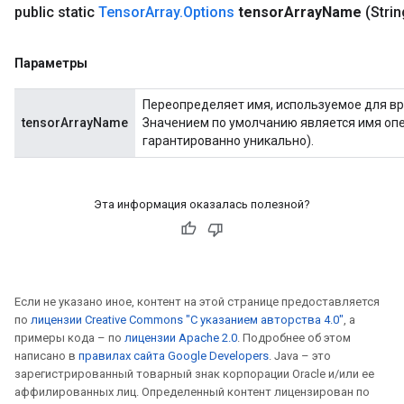
public static
Tensor
Array
.
Options
tensor
Array
Name
(Stri
Параметры
Переопределяет имя, используемое для вре
tensorArrayName
Значением по умолчанию является имя опе
гарантированно уникально).
Эта информация оказалась полезной?
Если не указано иное, контент на этой странице предоставляется
по
лицензии Creative Commons "С указанием авторства 4.0"
, а
примеры кода – по
лицензии Apache 2.0
. Подробнее об этом
написано в
правилах сайта Google Developers
. Java – это
зарегистрированный товарный знак корпорации Oracle и/или ее
аффилированных лиц. Определенный контент лицензирован по