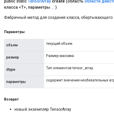
public static
Tensor
Array
create
(область
области дейст
класса <T>
,
параметры
.
.
.
)
Фабричный метод для создания класса, обертывающего 
Параметры
текущий объем
объем
Размер массива.
размер
Тип элементов tensor_array.
dtype
содержит значения необязательных ат
параметры
Возврат
новый экземпляр TensorArray