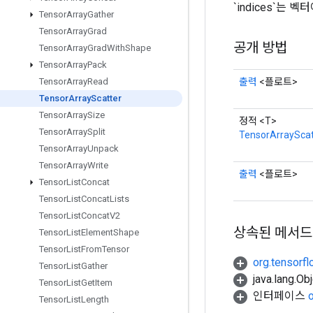
`indices`는 
Tensor
Array
Gather
Tensor
Array
Grad
공개 방법
Tensor
Array
Grad
With
Shape
Tensor
Array
Pack
출력
<플로트>
Tensor
Array
Read
Tensor
Array
Scatter
Tensor
Array
Size
정적 <T>
Tensor
Array
Split
TensorArrayScat
Tensor
Array
Unpack
Tensor
Array
Write
출력
<플로트>
Tensor
List
Concat
Tensor
List
Concat
Lists
Tensor
List
Concat
V2
상속된 메서드
Tensor
List
Element
Shape
Tensor
List
From
Tensor
org.tensorfl
Tensor
List
Gather
java.lang.
Tensor
List
Get
Item
인터페이스
Tensor
List
Length