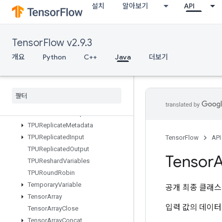
설치
알아보기
API
TPUCompilationResult
TPUCompileSucceededAssert
TPUEmbeddingActivations
TensorFlow v2.9.3
TPUExecute
TPUExecuteAndUpdateVariables
개요
Python
C++
Java
더보기
TPUOrdinalSelector
TPUPartitioned
Input
TPUPartitioned
Input
V2
TPUPartitioned
Output
TPUPartitioned
Output
V2
TPUReplicate
Metadata
TPUReplicated
Input
TensorFlow
API
TPUReplicated
Output
Tensor
A
TPUReshard
Variables
TPURound
Robin
Temporary
Variable
공개 최종 클래
Tensor
Array
입력 값의 데이터를
Tensor
Array
Close
Tensor
Array
Concat