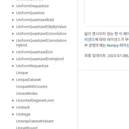
Uniform
Dequantize
Uniform
Quantize
Uniform
Quantized
Add
Uniform
Quantized
Clip
By
Value
Uniform
Quantized
Convolution
달리 명시되지 않는 한 이 
이선스
에 따라 라이선스가 
Uniform
Quantized
Convolution
Hybrid
부 콘텐츠에는
Numpy 라이
Uniform
Quantized
Dot
최종 업데이트: 2025-07-28(
Uniform
Quantized
Dot
Hybrid
Uniform
Requantize
Unique
Unique
Dataset
최신 소식 확인하기
Unique
With
Counts
블로그
Unravel
Index
포럼
Unsorted
Segment
Join
Unstack
GitHub
Unstage
Twitter
Unwrap
Dataset
Variant
YouTube
Upper
Bound