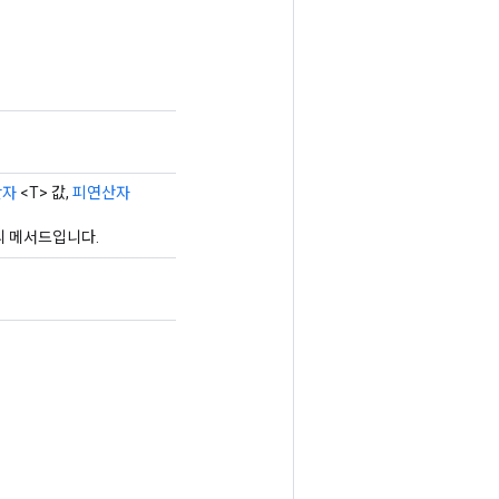
산자
<T> 값,
피연산자
토리 메서드입니다.