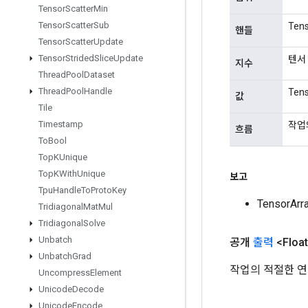
Tensor
Scatter
Min
Tensor
Scatter
Sub
Ten
핸들
Tensor
Scatter
Update
Tensor
Strided
Slice
Update
텐서
지수
Thread
Pool
Dataset
Thread
Pool
Handle
Ten
값
Tile
Timestamp
작업
흐름
To
Bool
Top
KUnique
Top
KWith
Unique
보고
Tpu
Handle
To
Proto
Key
TensorA
Tridiagonal
Mat
Mul
Tridiagonal
Solve
Unbatch
공개
출력
<Floa
Unbatch
Grad
작업의 적절한 연
Uncompress
Element
Unicode
Decode
Unicode
Encode