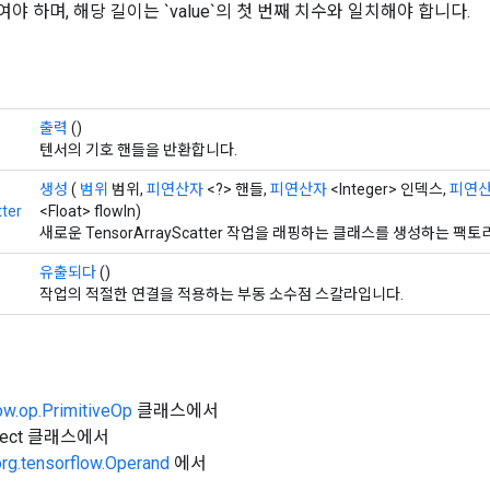
벡터여야 하며, 해당 길이는 `value`의 첫 번째 치수와 일치해야 합니다.
출력
()
텐서의 기호 핸들을 반환합니다.
생성
(
범위
범위,
피연산자
<?> 핸들,
피연산자
<Integer> 인덱스,
피연
ter
<Float> flowIn)
새로운 TensorArrayScatter 작업을 래핑하는 클래스를 생성하는 팩
유출되다
()
작업의 적절한 연결을 적용하는 부동 소수점 스칼라입니다.
ow.op.PrimitiveOp
클래스에서
Object 클래스에서
org.tensorflow.Operand
에서