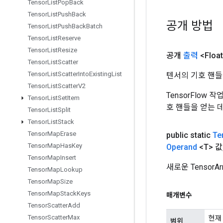
Tensor
List
Pop
Back
Tensor
List
Push
Back
공개 방법
Tensor
List
Push
Back
Batch
Tensor
List
Reserve
Tensor
List
Resize
공개
출력
<Floa
Tensor
List
Scatter
Tensor
List
Scatter
Into
Existing
List
텐서의 기호 핸들
Tensor
List
Scatter
V2
TensorFlow
Tensor
List
Set
Item
호 핸들을 얻는 
Tensor
List
Split
Tensor
List
Stack
Tensor
Map
Erase
public static
Te
Tensor
Map
Has
Key
Operand
<T> 값
Tensor
Map
Insert
새로운 Tensor
Tensor
Map
Lookup
Tensor
Map
Size
Tensor
Map
Stack
Keys
매개변수
Tensor
Scatter
Add
Tensor
Scatter
Max
현재
범위