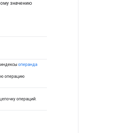
рвому значению
 индексы
операнда
ую операцию
цепочку операций.