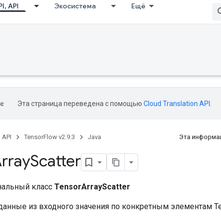
I, API
Экосистема
Ещё
Эта страница переведена с помощью
Cloud Translation API
.
, API
TensorFlow v2.9.3
Java
Эта информац
rray
Scatter
нальный класс
TensorArrayScatter
данные из входного значения по конкретным элементам Ten