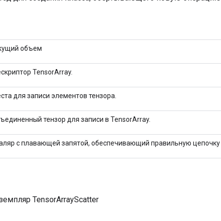
кущий объем
скриптор TensorArray.
ста для записи элементов тензора.
ъединенный тензор для записи в TensorArray.
аляр с плавающей запятой, обеспечивающий правильную цепочку
емпляр TensorArrayScatter