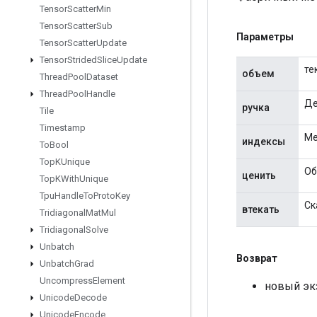
Tensor
Scatter
Min
Tensor
Scatter
Sub
Параметры
Tensor
Scatter
Update
Tensor
Strided
Slice
Update
те
объем
Thread
Pool
Dataset
Thread
Pool
Handle
Де
ручка
Tile
Timestamp
Ме
индексы
To
Bool
Top
KUnique
Об
ценить
Top
KWith
Unique
Tpu
Handle
To
Proto
Key
Ск
втекать
Tridiagonal
Mat
Mul
Tridiagonal
Solve
Unbatch
Возврат
Unbatch
Grad
Uncompress
Element
новый экз
Unicode
Decode
Unicode
Encode