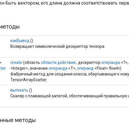
жен быть вектором, его длина должна соответствовать пе
методы
какВывод
()
Возвращает символический дескриптор тензора.
>
create
(область
области действия
, дескриптор
операнда
<?>,
ter
<Integer>, значение
операнда
<T>,
операнд
<Float> flowIn)
Фабричный метод для создания класса, обертывающего нов
TensorArrayScatter.
вытекать
()
Скаляр с плавающей запятой, обеспечивающий правильную 
нные методы