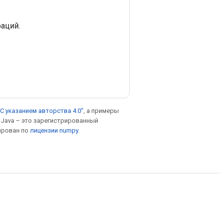
аций.
С указанием авторства 4.0"
, а примеры
. Java – это зарегистрированный
ирован по
лицензии numpy
.