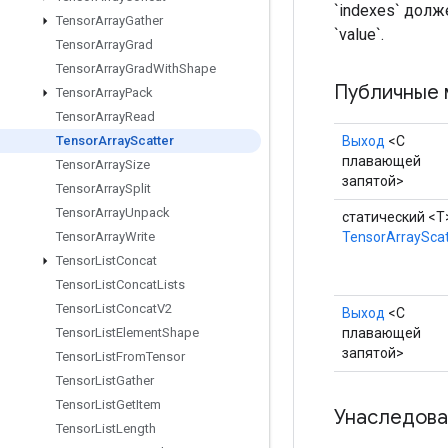
`indexes` дол
Tensor
Array
Gather
`value`.
Tensor
Array
Grad
Tensor
Array
Grad
With
Shape
Публичные 
Tensor
Array
Pack
Tensor
Array
Read
Выход
<С
Tensor
Array
Scatter
плавающей
Tensor
Array
Size
запятой>
Tensor
Array
Split
Tensor
Array
Unpack
статический <T
TensorArrayScat
Tensor
Array
Write
Tensor
List
Concat
Tensor
List
Concat
Lists
Tensor
List
Concat
V2
Выход
<С
плавающей
Tensor
List
Element
Shape
запятой>
Tensor
List
From
Tensor
Tensor
List
Gather
Tensor
List
Get
Item
Унаследова
Tensor
List
Length