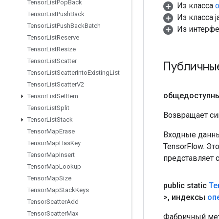
Tensor
List
Pop
Back
Из класса
o
Tensor
List
Push
Back
Из класса ja
Tensor
List
Push
Back
Batch
Из интерф
Tensor
List
Reserve
Tensor
List
Resize
Tensor
List
Scatter
Публичны
Tensor
List
Scatter
Into
Existing
List
Tensor
List
Scatter
V2
общедоступн
Tensor
List
Set
Item
Tensor
List
Split
Возвращает си
Tensor
List
Stack
Tensor
Map
Erase
Входные данны
Tensor
Map
Has
Key
TensorFlow. Эт
Tensor
Map
Insert
представляет 
Tensor
Map
Lookup
Tensor
Map
Size
public static
Te
Tensor
Map
Stack
Keys
>
,
индексы
оп
Tensor
Scatter
Add
Tensor
Scatter
Max
Фабричный мет