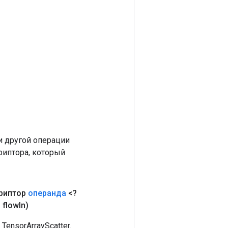
 другой операции
риптора, который
риптор
операнда
<?
 flow
In)
nsorArrayScatter.