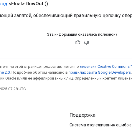
вод
<Float>
flow
Out
()
ающей запятой, обеспечивающий правильную цепочку опер
Эта информация оказалась полезной?
онтент на этой странице предоставляется по
лицензии Creative Commons "
he 2.0
. Подробнее об этом написано в
правилах сайта Google Developers
ии Oracle и/или ее аффилированных лиц. Определенный контент лиценз
025-07-28 UTC.
Поддержка
Система отслеживания ошибок