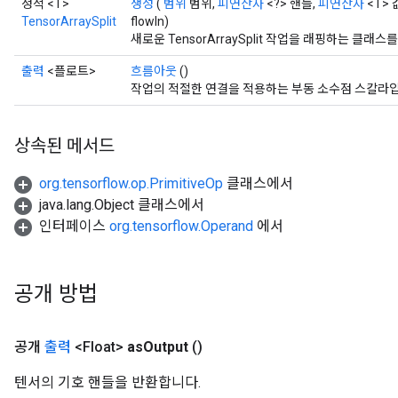
정적 <T>
생성
(
범위
범위,
피연산자
<?> 핸들,
피연산자
<T> 
TensorArraySplit
flowIn)
새로운 TensorArraySplit 작업을 래핑하는 클
출력
<플로트>
흐름아웃
()
작업의 적절한 연결을 적용하는 부동 소수점 스칼라입
상속된 메서드
org.tensorflow.op.PrimitiveOp
클래스에서
java.lang.Object 클래스에서
인터페이스
org.tensorflow.Operand
에서
공개 방법
공개
출력
<Float>
as
Output
()
텐서의 기호 핸들을 반환합니다.