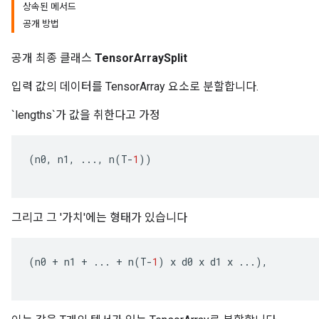
상속된 메서드
공개 방법
공개 최종 클래스
TensorArraySplit
입력 값의 데이터를 TensorArray 요소로 분할합니다.
`lengths`가 값을 취한다고 가정
(
n0
,
n1
,
...,
n
(
T
-
1
))
그리고 그 '가치'에는 형태가 있습니다
(
n0
+
n1
+
...
+
n
(
T
-
1
)
x
d0
x
d1
x
...),