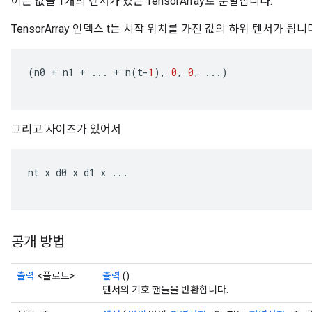
이는 값을 T개의 텐서가 있는 TensorArray로 분할합니다.
TensorArray 인덱스 t는 시작 위치를 가진 값의 하위 텐서가 됩니
(
n0
+
n1
+
...
+
n
(
t
-
1
),
0
,
0
,
...)
그리고 사이즈가 있어서
nt
x
d0
x
d1
x
...
공개 방법
출력
<플로트>
출력
()
텐서의 기호 핸들을 반환합니다.