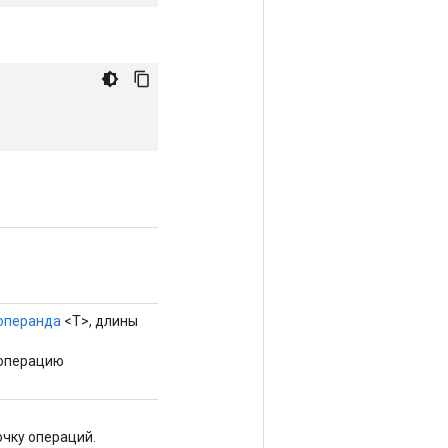
операнда
<T>, длины
 операцию
чку операций.