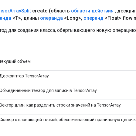
nsor
Array
Split
create
(область
области действия
,
дескри
анда
<T>
,
длины
операнда
<Long>
,
операнд
<Float> flow
I
од для создания класса, обертывающего новую операцию Te
текущий объем
Дескриптор TensorArray.
Объединенный тензор для записи в TensorArray.
Вектор длин, как разделить строки значений на TensorArray.
Скаляр с плавающей точкой, обеспечивающий правильную цепочк