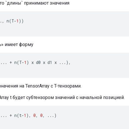
что `длины` принимают значения
.,
n
(
T
-
1
))
ть» имеет форму
...
+
n
(
T
-
1
)
x
d0
x
d1
x
...),
значения на TensorArray с T-тензорами.
rray t будет субтензором значений с начальной позицией.
...
+
n
(
t
-
1
),
0
,
0
,
...)