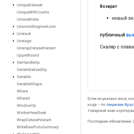
Unique
Dataset
Возврат
Unique
With
Counts
новый экз
Unravel
Index
Unsorted
Segment
Join
Unstack
публичный
вы
Unstage
Скаляр с плав
Unwrap
Dataset
Variant
Upper
Bound
Var
Handle
Op
Var
Is
Initialized
Op
Variable
Variable
Shape
Where
Where3
Если не указано иное, к
кода – по
лицензии Apac
Window
Op
товарный знак корпорац
Worker
Heartbeat
Wrap
Dataset
Variant
Последнее обновление: 2
Write
Raw
Proto
Summary