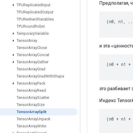
Предполагая, 
TPUReplicated
Input
TPUReplicated
Output
TPUReshard
Variables
(
n0
,
n1
,
..
TPURound
Robin
Temporary
Variable
Tensor
Array
и эта «ценнос
Tensor
Array
Close
Tensor
Array
Concat
Tensor
Array
Gather
(
n0
+
n1
+
Tensor
Array
Grad
Tensor
Array
Grad
With
Shape
Tensor
Array
Pack
это разбивает 
Tensor
Array
Read
Tensor
Array
Scatter
Индекс TensorA
Tensor
Array
Size
Tensor
Array
Split
(
n0
+
n1
+
Tensor
Array
Unpack
Tensor
Array
Write