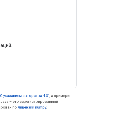
аций.
С указанием авторства 4.0"
, а примеры
. Java – это зарегистрированный
ирован по
лицензии numpy
.