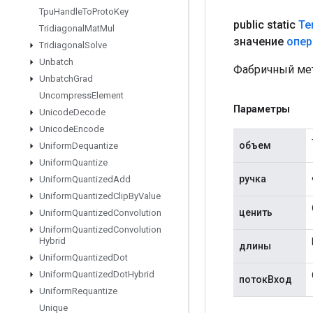
Tpu
Handle
To
Proto
Key
public static
Te
Tridiagonal
Mat
Mul
значение
опер
Tridiagonal
Solve
Unbatch
Фабричный мет
Unbatch
Grad
Uncompress
Element
Параметры
Unicode
Decode
Unicode
Encode
объем
Uniform
Dequantize
Uniform
Quantize
ручка
Uniform
Quantized
Add
Uniform
Quantized
Clip
By
Value
ценить
Uniform
Quantized
Convolution
Uniform
Quantized
Convolution
Hybrid
длины
Uniform
Quantized
Dot
Uniform
Quantized
Dot
Hybrid
потокВход
Uniform
Requantize
Unique