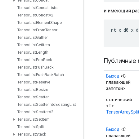
Tensor
List
Concat
Tensor
List
Concat
Lists
и имеющий ра
Tensor
List
Concat
V2
Tensor
List
Element
Shape
nt
x
d0
x
d
Tensor
List
From
Tensor
Tensor
List
Gather
Tensor
List
Get
Item
Tensor
List
Length
Публичные 
Tensor
List
Pop
Back
Tensor
List
Push
Back
Tensor
List
Push
Back
Batch
Выход
<С
плавающей
Tensor
List
Reserve
запятой>
Tensor
List
Resize
Tensor
List
Scatter
статический
Tensor
List
Scatter
Into
Existing
List
<T>
TensorArraySpli
Tensor
List
Scatter
V2
Tensor
List
Set
Item
Tensor
List
Split
Выход
<С
Tensor
List
Stack
плавающей