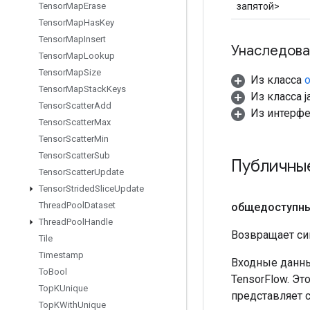
запятой>
Tensor
Map
Erase
Tensor
Map
Has
Key
Tensor
Map
Insert
Унаследова
Tensor
Map
Lookup
Tensor
Map
Size
Из класса
o
Tensor
Map
Stack
Keys
Из класса ja
Tensor
Scatter
Add
Из интерф
Tensor
Scatter
Max
Tensor
Scatter
Min
Tensor
Scatter
Sub
Публичны
Tensor
Scatter
Update
Tensor
Strided
Slice
Update
Thread
Pool
Dataset
общедоступн
Thread
Pool
Handle
Возвращает си
Tile
Timestamp
Входные данны
To
Bool
TensorFlow. Эт
Top
KUnique
представляет 
Top
KWith
Unique