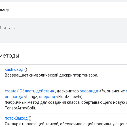
змер
1
x
...
методы
какВывод
()
Возвращает символический дескриптор тензора.
create
(
Область действия
, дескриптор
операнда
<?>, значение
операнда
<Long>,
операнд
<Float> flowIn)
t
Фабричный метод для создания класса, обертывающего новую
TensorArraySplit.
потокВыход
()
Скаляр с плавающей точкой, обеспечивающий правильную цепо