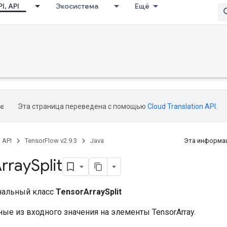
I, API
Экосистема
Ещё
Эта страница переведена с помощью
Cloud Translation API
.
, API
TensorFlow v2.9.3
Java
Эта информац
rray
Split
нальный класс
TensorArraySplit
ые из входного значения на элементы TensorArray.