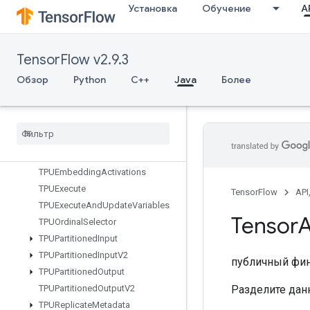
StridedSliceGrad
Установка
Обучение
AP
StringLower
StringNGrams
StringUpper
TensorFlow v2.9.3
Sum
Обзор
Python
C++
Java
Более
SwitchCond
Sync
Device
TFRecord
Dataset
V2
TPUCompilation
Result
TPUCompile
Succeeded
Assert
TPUEmbedding
Activations
TPUExecute
TensorFlow
API
TPUExecute
And
Update
Variables
Tensor
A
TPUOrdinal
Selector
TPUPartitioned
Input
TPUPartitioned
Input
V2
публичный фи
TPUPartitioned
Output
Разделите данн
TPUPartitioned
Output
V2
TPUReplicate
Metadata