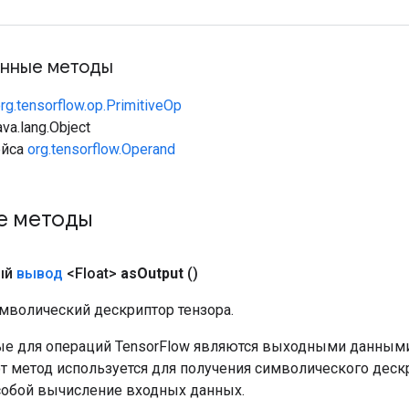
нные методы
rg.tensorflow.op.PrimitiveOp
va.lang.Object
ейса
org.tensorflow.Operand
е методы
ый
вывод
<Float>
as
Output
()
мволический дескриптор тензора.
е для операций TensorFlow являются выходными данными
от метод используется для получения символического деск
собой вычисление входных данных.