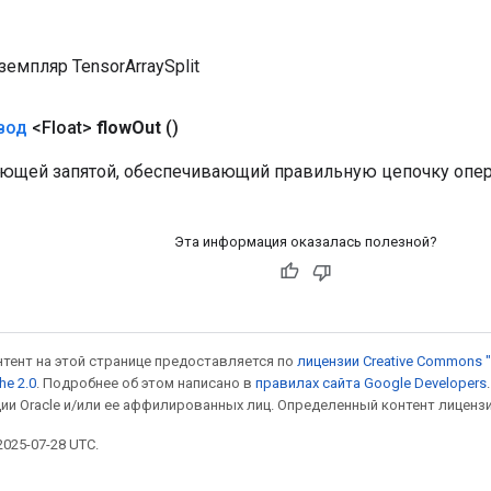
емпляр TensorArraySplit
вод
<Float>
flow
Out
()
ающей запятой, обеспечивающий правильную цепочку опер
Эта информация оказалась полезной?
онтент на этой странице предоставляется по
лицензии Creative Commons "
he 2.0
. Подробнее об этом написано в
правилах сайта Google Developers
ии Oracle и/или ее аффилированных лиц. Определенный контент лиценз
025-07-28 UTC.