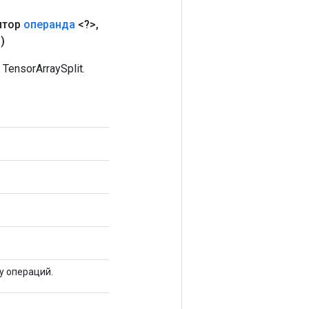
птор
операнда
<?>
,
n)
nsorArraySplit.
у операций.