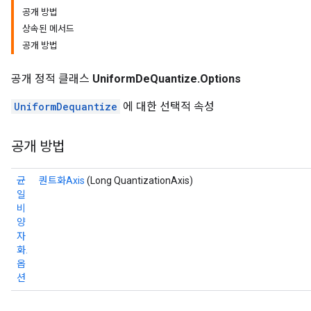
공개 방법
상속된 메서드
공개 방법
공개 정적 클래스
UniformDeQuantize.Options
UniformDequantize
에 대한 선택적 속성
공개 방법
균
퀀트화Axis
(Long QuantizationAxis)
일
비
양
자
화.
옵
션