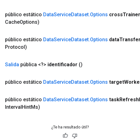
público estático
Data
Service
Dataset
.
Options
cross
Traine
Cache
Options)
público estático
Data
Service
Dataset
.
Options
data
Transfe
Protocol)
Salida
pública <?>
identificador
()
público estático
Data
Service
Dataset
.
Options
target
Worke
público estático
Data
Service
Dataset
.
Options
task
Refresh
Interval
Hint
Ms)
¿Te ha resultado útil?