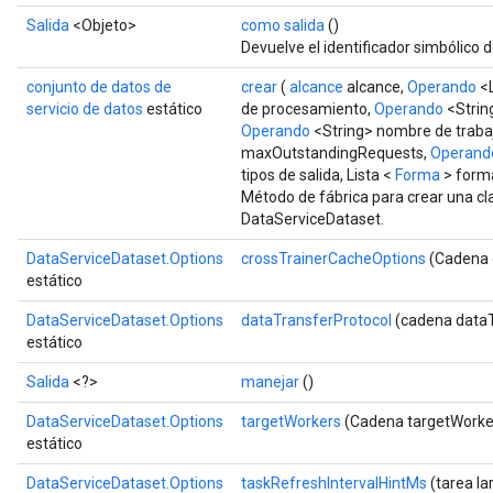
Salida
<Objeto>
como salida
()
Devuelve el identificador simbólico d
conjunto de datos de
crear
(
alcance
alcance,
Operando
<L
servicio de datos
estático
de procesamiento,
Operando
<Strin
Operando
<String> nombre de traba
maxOutstandingRequests,
Operand
tipos de salida, Lista <
Forma
> forma
Método de fábrica para crear una c
DataServiceDataset.
DataServiceDataset.Options
crossTrainerCacheOptions
(Cadena 
estático
DataServiceDataset.Options
dataTransferProtocol
(cadena dataT
estático
Salida
<?>
manejar
()
DataServiceDataset.Options
targetWorkers
(Cadena targetWorke
estático
DataServiceDataset.Options
taskRefreshIntervalHintMs
(tarea la