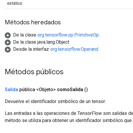
estático
ryTensorBatch
dTensorBatch
Métodos heredados
De la clase
org.tensorflow.op.PrimitiveOp
De la clase java.lang.Object
Desde la interfaz
org.tensorflow.Operand
Métodos públicos
rBatch
Salida
pública <Objeto>
como
Salida
()
Devuelve el identificador simbólico de un tensor.
Batch
Las entradas a las operaciones de TensorFlow son salidas de
atch
método se utiliza para obtener un identificador simbólico que 