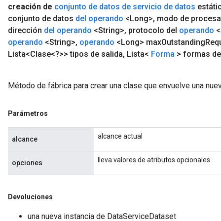
creación de
conjunto de datos de servicio de datos
estáti
conjunto de datos
del operando
<Long>
,
modo de proces
dirección
del operando
<String>
,
protocolo del
operando
<
operando
<String>
,
operando
<Long> max
Outstanding
Req
Lista<Clase<?>> tipos de salida
,
Lista<
Forma
> formas de
Método de fábrica para crear una clase que envuelve una nue
Parámetros
alcance actual
alcance
lleva valores de atributos opcionales
opciones
Devoluciones
una nueva instancia de DataServiceDataset