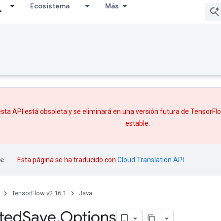
Ecosistema
Más
sta API está obsoleta y se eliminará en una versión futura de TensorF
estable.
Esta página se ha traducido con
Cloud Translation API
.
TensorFlow v2.16.1
Java
uted
Save
.
Options