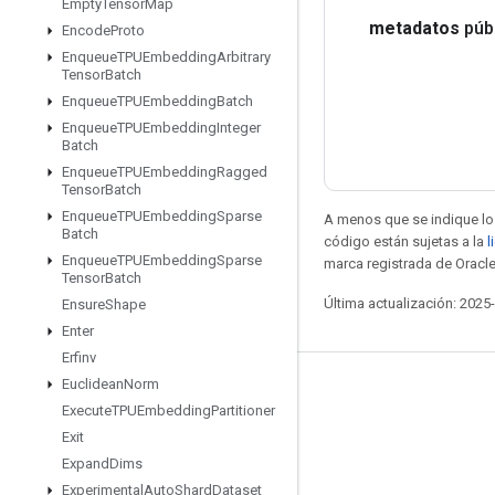
Empty
Tensor
Map
metadatos
púb
Encode
Proto
Enqueue
TPUEmbedding
Arbitrary
Tensor
Batch
Enqueue
TPUEmbedding
Batch
Enqueue
TPUEmbedding
Integer
Batch
Enqueue
TPUEmbedding
Ragged
Tensor
Batch
Enqueue
TPUEmbedding
Sparse
A menos que se indique lo 
Batch
código están sujetas a la
l
Enqueue
TPUEmbedding
Sparse
marca registrada de Oracle
Tensor
Batch
Última actualización: 2025
Ensure
Shape
Enter
Erfinv
Euclidean
Norm
Seguir conectado
Execute
TPUEmbedding
Partitioner
Blog
Exit
Expand
Dims
Foro
Experimental
Auto
Shard
Dataset