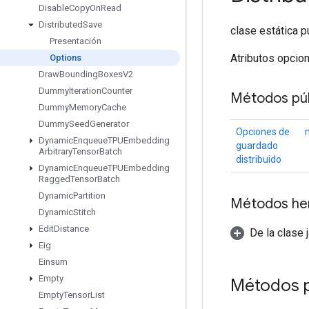
Disable
Copy
On
Read
Distributed
Save
clase estática p
Presentación
Atributos opcio
Options
Draw
Bounding
Boxes
V2
Dummy
Iteration
Counter
Métodos púb
Dummy
Memory
Cache
Dummy
Seed
Generator
Opciones de
Dynamic
Enqueue
TPUEmbedding
guardado
Arbitrary
Tensor
Batch
distribuido
Dynamic
Enqueue
TPUEmbedding
Ragged
Tensor
Batch
Dynamic
Partition
Métodos he
Dynamic
Stitch
Edit
Distance
De la clase 
Eig
Einsum
Empty
Métodos 
Empty
Tensor
List