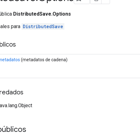
ública
DistributedSave.Options
nales para
DistributedSave
licos
metadatos
(metadatos de cadena)
redados
java.lang.Object
públicos