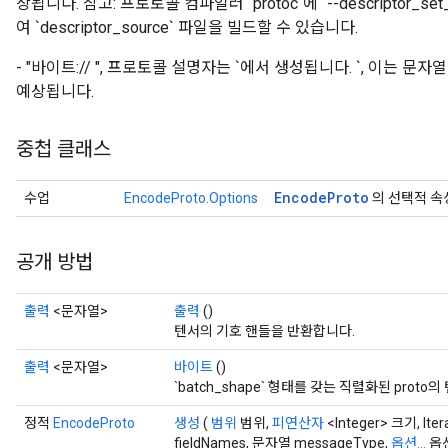
상됩니다. 참고: 프로토콜 컴파일러 `protoc`에 `--descriptor_set_o
여 `descriptor_source` 파일을 빌드할 수 있습니다.
- "바이트://
", 프로토콜 설명자는 `에서 생성됩니다.
`, 이는 문자열로
예상됩니다.
중첩 클래스
Encode
Proto
수업
EncodeProto.Options
의 선택적 속
공개 방법
출력
<문자열>
출력
()
텐서의 기호 핸들을 반환합니다.
출력
<문자열>
바이트
()
`batch_shape` 형태를 갖는 직렬화된 proto
정적
EncodeProto
생성
(
범위
범위,
피연산자
<Integer> 크기, Iter
fieldNames, 문자열 messageType,
옵션...
옵