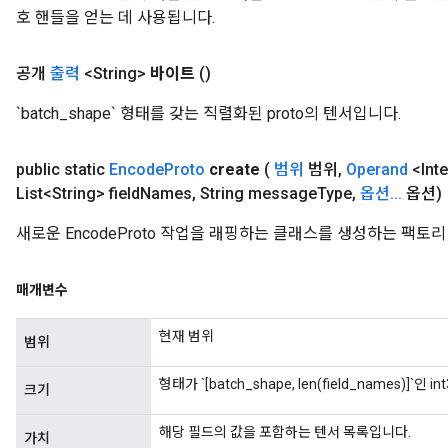
호 핸들을 얻는 데 사용됩니다.
공개
출력
<String>
바이트
()
`batch_shape` 형태를 갖는 직렬화된 proto의 텐서입니다.
public static
Encode
Proto
create
(
범위
범위
,
Operand
<Int
List<String> field
Names
,
String message
Type
,
옵션
.
.
.
옵션)
새로운 EncodeProto 작업을 래핑하는 클래스를 생성하는 팩토
매개변수
현재 범위
범위
형태가 `[batch_shape, len(field_names)]`인 i
크기
해당 필드의 값을 포함하는 텐서 목록입니다.
가치