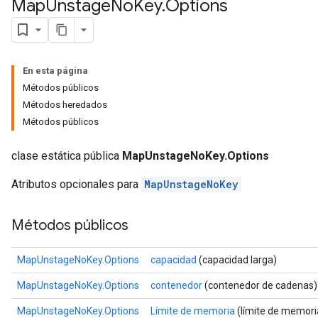
Map
Unstage
No
Key
.
Options
En esta página
Métodos públicos
Métodos heredados
Métodos públicos
clase estática pública
MapUnstageNoKey.Options
Atributos opcionales para
MapUnstageNoKey
Métodos públicos
MapUnstageNoKey.Options
capacidad
(capacidad larga)
MapUnstageNoKey.Options
contenedor
(contenedor de cadenas)
MapUnstageNoKey.Options
Límite de memoria
(límite de memori