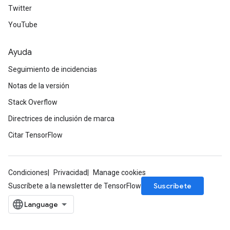
Twitter
YouTube
Ayuda
Seguimiento de incidencias
Notas de la versión
Stack Overflow
ize
Directrices de inclusión de marca
Citar TensorFlow
Condiciones
Privacidad
Manage cookies
Requantize
Suscríbete
Suscríbete a la newsletter de TensorFlow
ize
AndReluAndRequantize
u
uAndRequantize