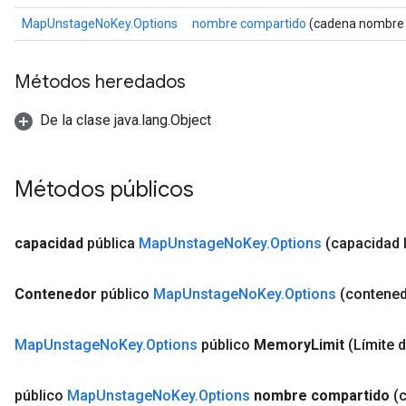
MapUnstageNoKey.Options
nombre compartido
(cadena nombre 
Métodos heredados
De la clase java.lang.Object
Métodos públicos
capacidad
pública
Map
Unstage
No
Key
.
Options
(capacidad 
Contenedor
público
Map
Unstage
No
Key
.
Options
(contened
Map
Unstage
No
Key
.
Options
público
Memory
Limit
(Límite 
público
Map
Unstage
No
Key
.
Options
nombre compartido
(