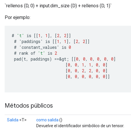
ize
`rellenos (D, 0) + input.dim_size (D) + rellenos (D, 1)`
Por ejemplo:
#
't'
is
[[
1
,
1
]
,
[
2
,
2
]]
Requantize
#
'
paddings
'
is
[[
1
,
1
]
,
[
2
,
2
]]
ize
#
'
constant_values
'
is
0
AndReluAndRequantize
#
rank
of
't'
is
2
pad
(
t
,
paddings
)
==
&
gt
;
[[
0
,
0
,
0
,
0
,
0
,
0
]
u
[
0
,
0
,
1
,
1
,
0
,
0
]
uAndRequantize
[
0
,
0
,
2
,
2
,
0
,
0
]
[
0
,
0
,
0
,
0
,
0
,
0
]]
AndRelu
AndReluAndRequantize
Métodos públicos
ize
Salida
<T>
como salida
()
Requantize
Devuelve el identificador simbólico de un tensor.
ize