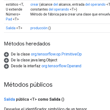
estático <T,
crear
(alcance
del
alcance, entrada
del operando
<T
U extiende
constantes
del operando
<T>)
Número>
Método de fábrica para crear una clase que envuel
Pad
<T>
Salida
<T>
producción
()
Métodos heredados
De la clase
org.tensorflow.op.PrimitiveOp
De la clase java.lang.Object
Desde la interfaz
org.tensorflow.Operand
Métodos públicos
Salida
pública <T>
como Salida
()
Devuelve el identificador simbólico de un tensor.