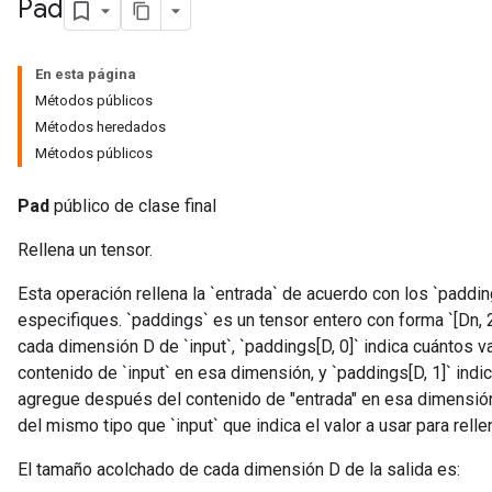
Pad
En esta página
Métodos públicos
Métodos heredados
Métodos públicos
Pad
público de clase final
Rellena un tensor.
Esta operación rellena la `entrada` de acuerdo con los `paddi
especifiques. `paddings` es un tensor entero con forma `[Dn, 2]
cada dimensión D de `input`, `paddings[D, 0]` indica cuántos v
contenido de `input` en esa dimensión, y `paddings[D, 1]` indi
agregue después del contenido de "entrada" en esa dimensión
del mismo tipo que `input` que indica el valor a usar para rellen
El tamaño acolchado de cada dimensión D de la salida es: