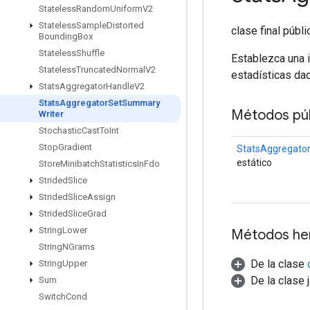
Stateless
Random
Uniform
V2
Stateless
Sample
Distorted
clase final públ
Bounding
Box
Stateless
Shuffle
Establezca una i
Stateless
Truncated
Normal
V2
estadísticas da
Stats
Aggregator
Handle
V2
Stats
Aggregator
Set
Summary
Métodos púb
Writer
Stochastic
Cast
To
Int
Stop
Gradient
StatsAggregato
estático
Store
Minibatch
Statistics
In
Fdo
Strided
Slice
Strided
Slice
Assign
Strided
Slice
Grad
String
Lower
Métodos he
String
NGrams
De la clase
String
Upper
De la clase 
Sum
Switch
Cond