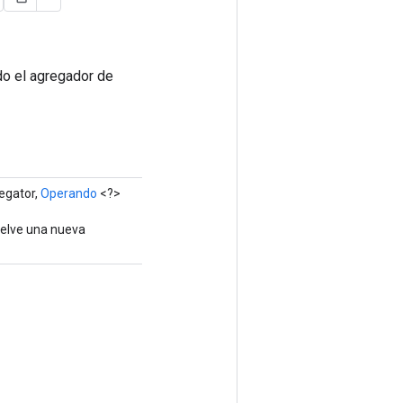
do el agregador de
egator,
Operando
<?>
uelve una nueva