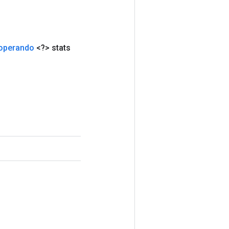
operando
<?> stats