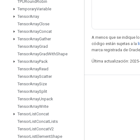
TPURound
Robin
Temporary
Variable
Tensor
Array
Tensor
Array
Close
Tensor
Array
Concat
A menos que se indique lo 
Tensor
Array
Gather
código están sujetas a la
l
Tensor
Array
Grad
marca registrada de Oracle
Tensor
Array
Grad
With
Shape
Última actualización: 2025
Tensor
Array
Pack
Tensor
Array
Read
Tensor
Array
Scatter
Tensor
Array
Size
Seguir conectado
Tensor
Array
Split
Blog
Tensor
Array
Unpack
Tensor
Array
Write
Foro
Tensor
List
Concat
GitHub
Tensor
List
Concat
Lists
Twitter
Tensor
List
Concat
V2
Tensor
List
Element
Shape
YouTube