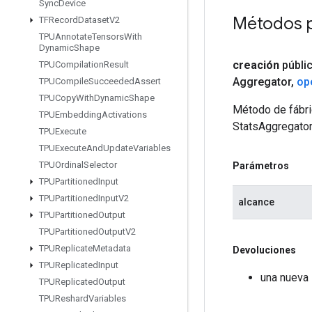
Sync
Device
Métodos 
TFRecord
Dataset
V2
TPUAnnotate
Tensors
With
Dynamic
Shape
creación
públi
TPUCompilation
Result
Aggregator
,
op
TPUCompile
Succeeded
Assert
TPUCopy
With
Dynamic
Shape
Método de fábri
TPUEmbedding
Activations
StatsAggregato
TPUExecute
TPUExecute
And
Update
Variables
TPUOrdinal
Selector
Parámetros
TPUPartitioned
Input
TPUPartitioned
Input
V2
alcance
TPUPartitioned
Output
TPUPartitioned
Output
V2
TPUReplicate
Metadata
Devoluciones
TPUReplicated
Input
una nueva
TPUReplicated
Output
TPUReshard
Variables