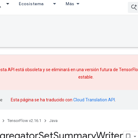
Ecosistema
Más
sta API está obsoleta y se eliminará en una versión futura de TensorF
estable.
Esta página se ha traducido con
Cloud Translation API
.
TensorFlow v2.16.1
Java
gregator
Set
Summary
Writer