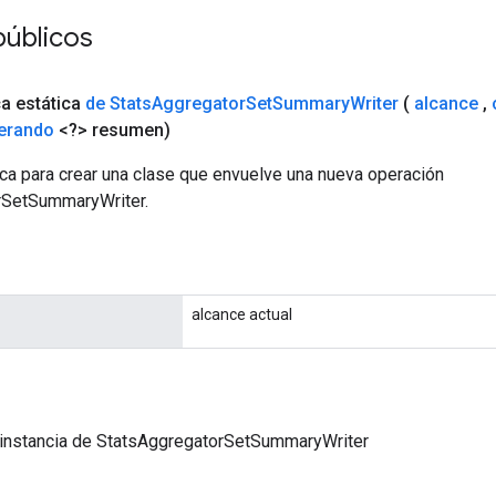
públicos
ca estática
de Stats
Aggregator
Set
Summary
Writer
(
alcance
,
erando
<?> resumen)
ca para crear una clase que envuelve una nueva operación
rSetSummaryWriter.
alcance actual
 instancia de StatsAggregatorSetSummaryWriter