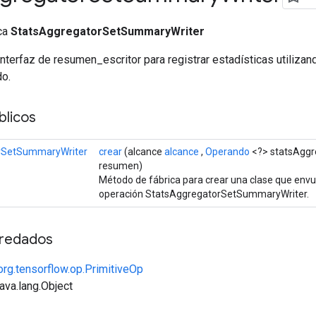
ica
StatsAggregatorSetSummaryWriter
nterfaz de resumen_escritor para registrar estadísticas utilizan
do.
licos
rSetSummaryWriter
crear
(alcance
alcance
,
Operando
<?> statsAggr
resumen)
Método de fábrica para crear una clase que env
operación StatsAggregatorSetSummaryWriter.
redados
org.tensorflow.op.PrimitiveOp
java.lang.Object