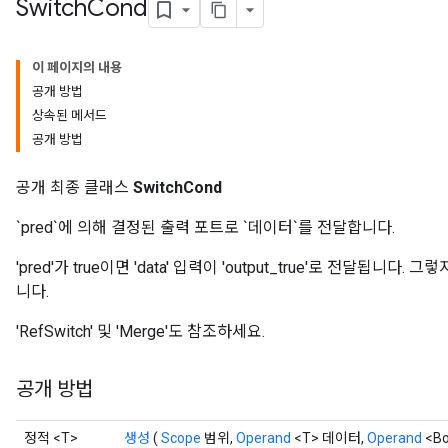
Switch
Cond
이 페이지의 내용
공개 방법
상속된 메서드
공개 방법
공개 최종 클래스
SwitchCond
`pred`에 의해 결정된 출력 포트로 `데이터`를 전달합니다.
'pred'가 true이면 'data' 입력이 'output_true'로 전달됩니다. 
니다.
'RefSwitch' 및 'Merge'도 참조하세요.
공개 방법
정적 <T>
생성
(
Scope
범위,
Operand
<T> 데이터,
Operand
<Bo