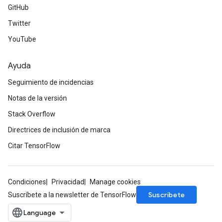
GitHub
Twitter
YouTube
radAndCsrInput
gradMomentumAndCsrInput
AndCsrInput
Ayuda
dCsrInput
Seguimiento de incidencias
ndCsrInput
Notas de la versión
Stack Overflow
Directrices de inclusión de marca
Citar TensorFlow
Condiciones
Privacidad
Manage cookies
Suscríbete
Suscríbete a la newsletter de TensorFlow