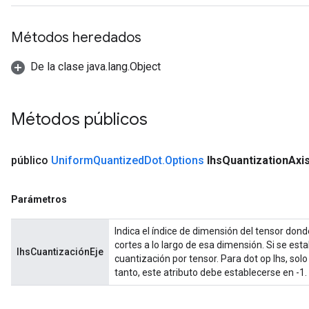
Métodos heredados
De la clase java.lang.Object
Métodos públicos
público
Uniform
Quantized
Dot
.
Options
lhs
Quantization
Axi
Parámetros
Indica el índice de dimensión del tensor donde
cortes a lo largo de esa dimensión. Si se est
lhsCuantizaciónEje
cuantización por tensor. Para dot op lhs, solo
tanto, este atributo debe establecerse en -1.