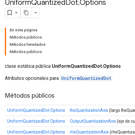
Uniform
Quantized
Dot
.
Options
En esta página
Métodos públicos
Métodos heredados
Métodos públicos
clase estática pública
UniformQuantizedDot.Options
Atributos opcionales para
UniformQuantizedDot
Métodos públicos
UniformQuantizedDot.Options
lhsQuantizationAxis
(largo lhsQua
UniformQuantizedDot.Options
OutputQuantizationAxis
(eje de cu
UniformQuantizedDot.Options
rhsQuantizationAxis
(rhsQuantizat