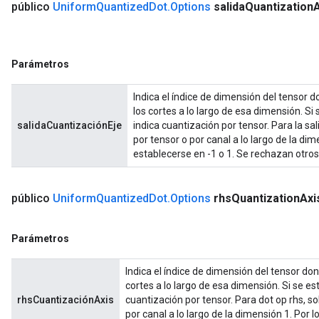
público
Uniform
Quantized
Dot
.
Options
salida
Quantization
A
Parámetros
Indica el índice de dimensión del tensor d
los cortes a lo largo de esa dimensión. Si
salidaCuantizaciónEje
indica cuantización por tensor. Para la sal
por tensor o por canal a lo largo de la dim
establecerse en -1 o 1. Se rechazan otros
público
Uniform
Quantized
Dot
.
Options
rhs
Quantization
Axi
Parámetros
Indica el índice de dimensión del tensor dond
cortes a lo largo de esa dimensión. Si se e
rhsCuantizaciónAxis
cuantización por tensor. Para dot op rhs, so
por canal a lo largo de la dimensión 1. Por 