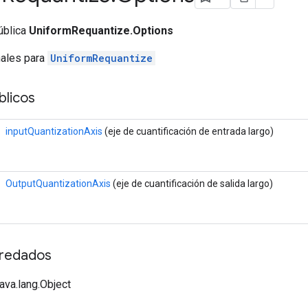
ública
UniformRequantize.Options
nales para
UniformRequantize
licos
inputQuantizationAxis
(eje de cuantificación de entrada largo)
OutputQuantizationAxis
(eje de cuantificación de salida largo)
redados
java.lang.Object