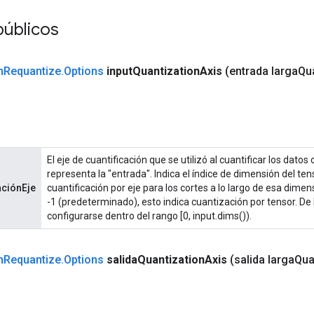
públicos
m
Requantize
.
Options
input
Quantization
Axis
(entrada larga
Qu
El eje de cuantificación que se utilizó al cuantificar los datos
representa la "entrada". Indica el índice de dimensión del ten
aciónEje
cuantificación por eje para los cortes a lo largo de esa dimen
-1 (predeterminado), esto indica cuantización por tensor. De 
configurarse dentro del rango [0, input.dims()).
m
Requantize
.
Options
salida
Quantization
Axis
(salida larga
Qua