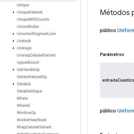
Unique
Métodos 
Unique
Dataset
Unique
With
Counts
Unravel
Index
público
Unifor
Unsorted
Segment
Join
Unstack
Unstage
Parámetros
Unwrap
Dataset
Variant
Upper
Bound
Var
Handle
Op
Var
Is
Initialized
Op
entradaCuantiz
Variable
Variable
Shape
Where
Where3
público
Unifor
Window
Op
Worker
Heartbeat
Wrap
Dataset
Variant