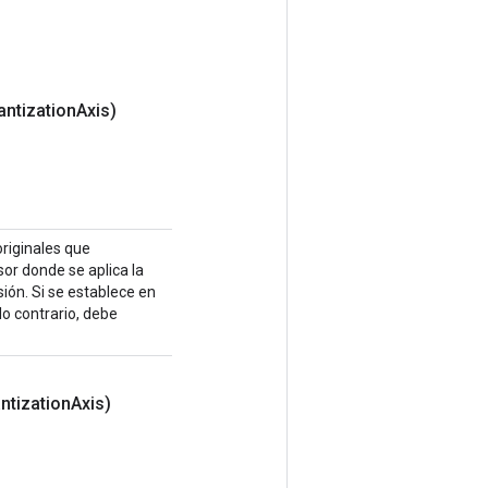
antization
Axis)
 originales que
sor donde se aplica la
sión. Si se establece en
lo contrario, debe
ntization
Axis)