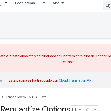
Ecosistema
Más
sta API está obsoleta y se eliminará en una versión futura de TensorF
estable.
Esta página se ha traducido con
Cloud Translation API
.
TensorFlow v2.16.1
Java
m
Requantize
.
Options