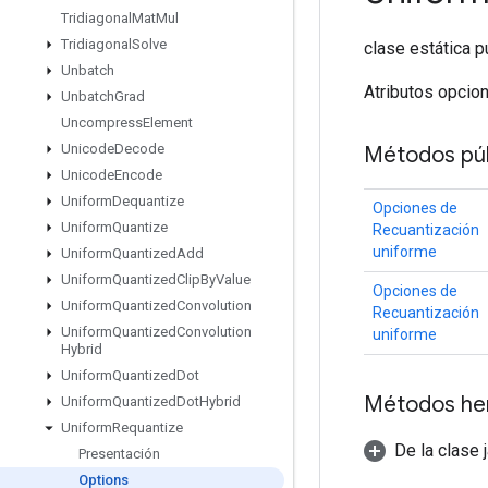
Tridiagonal
Mat
Mul
Tridiagonal
Solve
clase estática p
Unbatch
Atributos opcio
Unbatch
Grad
Uncompress
Element
Unicode
Decode
Métodos púb
Unicode
Encode
Uniform
Dequantize
Opciones de
Uniform
Quantize
Recuantización
uniforme
Uniform
Quantized
Add
Uniform
Quantized
Clip
By
Value
Opciones de
Uniform
Quantized
Convolution
Recuantización
Uniform
Quantized
Convolution
uniforme
Hybrid
Uniform
Quantized
Dot
Métodos he
Uniform
Quantized
Dot
Hybrid
Uniform
Requantize
De la clase 
Presentación
Options