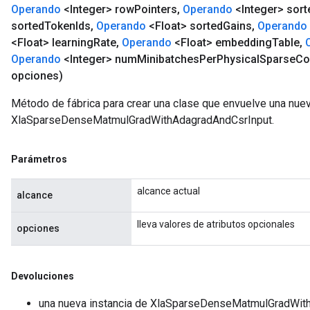
Operando
<Integer> row
Pointers
,
Operando
<Integer> sort
sorted
Token
Ids
,
Operando
<Float> sorted
Gains
,
Operando
<Float> learning
Rate
,
Operando
<Float> embedding
Table
,
Operando
<Integer> num
Minibatches
Per
Physical
Sparse
Co
opciones)
Método de fábrica para crear una clase que envuelve una nue
XlaSparseDenseMatmulGradWithAdagradAndCsrInput.
Parámetros
alcance actual
alcance
lleva valores de atributos opcionales
opciones
Devoluciones
una nueva instancia de XlaSparseDenseMatmulGradWit