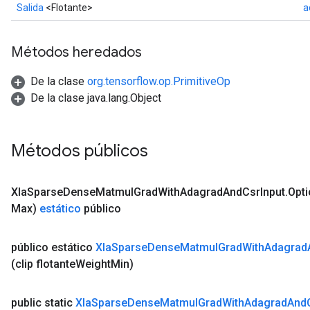
Salida
<Flotante>
a
Métodos heredados
De la clase
org.tensorflow.op.PrimitiveOp
De la clase java.lang.Object
Métodos públicos
Xla
Sparse
Dense
Matmul
Grad
With
Adagrad
And
Csr
Input
.
Opt
Max)
estático
público
público estático
Xla
Sparse
Dense
Matmul
Grad
With
Adagrad
(clip flotante
Weight
Min)
public static
Xla
Sparse
Dense
Matmul
Grad
With
Adagrad
And