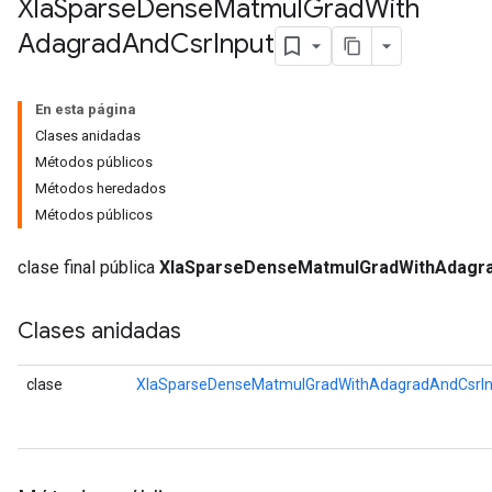
Xla
Sparse
Dense
Matmul
Grad
With
Adagrad
And
Csr
Input
En esta página
Clases anidadas
Métodos públicos
Métodos heredados
Métodos públicos
clase final pública
XlaSparseDenseMatmulGradWithAdagra
Clases anidadas
clase
XlaSparseDenseMatmulGradWithAdagradAndCsrIn