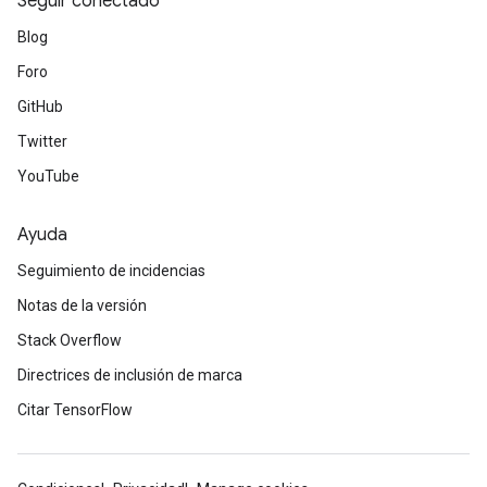
Seguir conectado
Blog
Foro
GitHub
radAndCsrInput
Twitter
YouTube
gradMomentumAndCsrInput
AndCsrInput
Ayuda
dCsrInput
Seguimiento de incidencias
ndCsrInput
Notas de la versión
Stack Overflow
Directrices de inclusión de marca
Citar TensorFlow