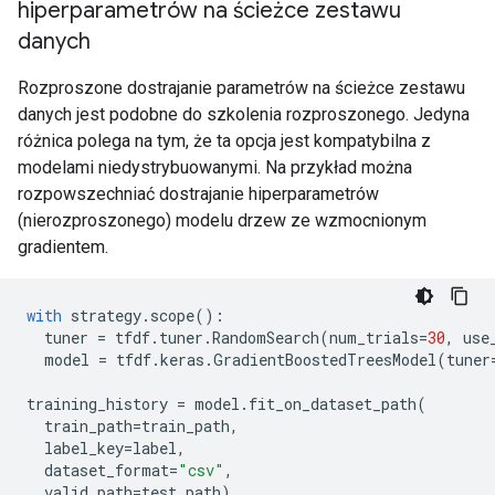
hiperparametrów na ścieżce zestawu
danych
Rozproszone dostrajanie parametrów na ścieżce zestawu
danych jest podobne do szkolenia rozproszonego. Jedyna
różnica polega na tym, że ta opcja jest kompatybilna z
modelami niedystrybuowanymi. Na przykład można
rozpowszechniać dostrajanie hiperparametrów
(nierozproszonego) modelu drzew ze wzmocnionym
gradientem.
with
strategy
.
scope
():
tuner
=
tfdf
.
tuner
.
RandomSearch
(
num_trials
=
30
,
use
model
=
tfdf
.
keras
.
GradientBoostedTreesModel
(
tuner
training_history
=
model
.
fit_on_dataset_path
(
train_path
=
train_path
,
label_key
=
label
,
dataset_format
=
"csv"
,
valid_path
=
test_path
)