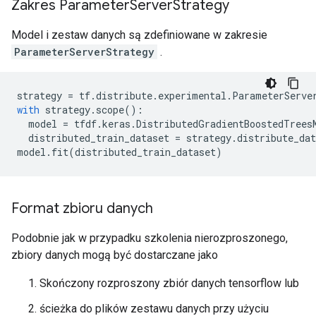
Zakres Parameter
Server
Strategy
Model i zestaw danych są zdefiniowane w zakresie
ParameterServerStrategy
.
strategy
=
tf
.
distribute
.
experimental
.
ParameterServe
with
strategy
.
scope
():
model
=
tfdf
.
keras
.
DistributedGradientBoostedTrees
distributed_train_dataset
=
strategy
.
distribute_da
model
.
fit
(
distributed_train_dataset
)
Format zbioru danych
Podobnie jak w przypadku szkolenia nierozproszonego,
zbiory danych mogą być dostarczane jako
Skończony rozproszony zbiór danych tensorflow lub
ścieżka do plików zestawu danych przy użyciu