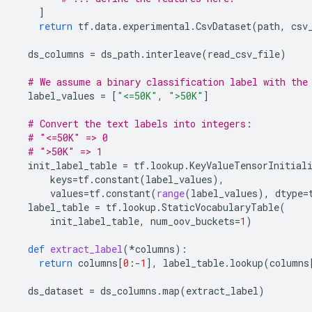
]
return
tf
.
data
.
experimental
.
CsvDataset
(
path
,
csv
ds_columns
=
ds_path
.
interleave
(
read_csv_file
)
# We assume a binary classification label with the
label_values
=
[
"<=50K"
,
">50K"
]
# Convert the text labels into integers:
# "<=50K" => 0
# ">50K" => 1
init_label_table
=
tf
.
lookup
.
KeyValueTensorInitial
keys
=
tf
.
constant
(
label_values
),
values
=
tf
.
constant
(
range
(
label_values
),
dtype
=
label_table
=
tf
.
lookup
.
StaticVocabularyTable
(
init_label_table
,
num_oov_buckets
=
1
)
def
extract_label
(
*
columns
):
return
columns
[
0
:
-
1
],
label_table
.
lookup
(
columns
ds_dataset
=
ds_columns
.
map
(
extract_label
)