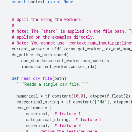
assert
context
is
not
None
# Split the among the workers.
#
# Note: The "shard" is applied on the file path. T
# applied on the examples directly.
# Note: You cannot use 'context.num_input_pipeline
current_worker
=
tfdf
.
keras
.
get_worker_idx_and_num
ds_path
=
ds_path
.
shard
(
num_shards
=
current_worker
.
num_workers
,
index
=
current_worker
.
worker_idx
)
def
read_csv_file
(
path
):
"""Reads a single csv file."""
numerical
=
tf
.
constant
([
0.0
],
dtype
=
tf
.
float32
)
categorical_string
=
tf
.
constant
([
"NA"
],
dtype
=
t
csv_columns
=
[
numerical
,
# feature 1
categorical_string
,
# feature 2
numerical
,
# feature 3
# ... define the features here.