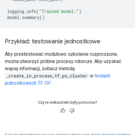
logging
.
info
(
"Trained model:"
)
model
.
summary
()
Przykład: testowanie jednostkowe
Aby przetestować modułowo szkolenie rozproszone,
można utworzyć próbne procesy robocze. Aby uzyskać
więcej informacji, zobacz metodę
_create_in_process_tf_ps_cluster
w
testach
jednostkowych TF-DF
.
Czy te wskazówki były pomocne?
O ile nie stwierdzono inaczej, treść tej strony jest objęta
licencją Creative