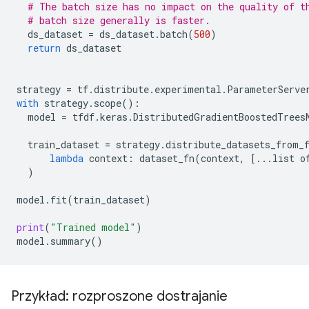
# The batch size has no impact on the quality of t
# batch size generally is faster.
ds_dataset
=
ds_dataset
.
batch
(
500
)
return
ds_dataset
strategy
=
tf
.
distribute
.
experimental
.
ParameterServe
with
strategy
.
scope
():
model
=
tfdf
.
keras
.
DistributedGradientBoostedTrees
train_dataset
=
strategy
.
distribute_datasets_from_
lambda
context
:
dataset_fn
(
context
,
[
...
list
o
)
model
.
fit
(
train_dataset
)
print
(
"Trained model"
)
model
.
summary
()
Przykład: rozproszone dostrajanie