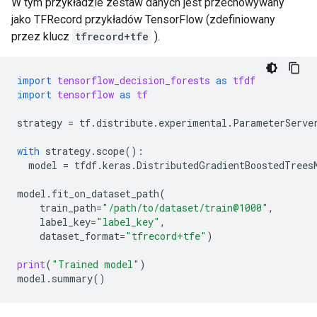
W tym przykładzie zestaw danych jest przechowywany
jako TFRecord przykładów TensorFlow (zdefiniowany
przez klucz
tfrecord+tfe
).
import
tensorflow_decision_forests
as
tfdf
import
tensorflow
as
tf
strategy
=
tf
.
distribute
.
experimental
.
ParameterServe
with
strategy
.
scope
():
model
=
tfdf
.
keras
.
DistributedGradientBoostedTrees
model
.
fit_on_dataset_path
(
train_path
=
"/path/to/dataset/train@1000"
,
label_key
=
"label_key"
,
dataset_format
=
"tfrecord+tfe"
)
print
(
"Trained model"
)
model
.
summary
()