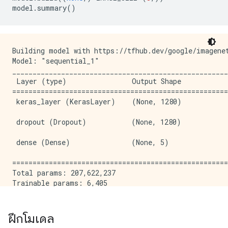
model
.
summary
()
Building model with https://tfhub.dev/google/imagenet
Model: "sequential_1"

_____________________________________________________
 Layer (type)                Output Shape            
=====================================================
 keras_layer (KerasLayer)    (None, 1280)            
 dropout (Dropout)           (None, 1280)            
 dense (Dense)               (None, 5)               
=====================================================
Total params: 207,622,237

Trainable params: 6,405

Non-trainable params: 207,615,832

ฝึกโมเดล