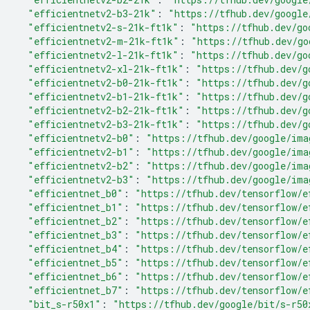
"efficientnetv2-b3-21k"
:
"https://tfhub.dev/google
"efficientnetv2-s-21k-ft1k"
:
"https://tfhub.dev/go
"efficientnetv2-m-21k-ft1k"
:
"https://tfhub.dev/go
"efficientnetv2-l-21k-ft1k"
:
"https://tfhub.dev/go
"efficientnetv2-xl-21k-ft1k"
:
"https://tfhub.dev/g
"efficientnetv2-b0-21k-ft1k"
:
"https://tfhub.dev/g
"efficientnetv2-b1-21k-ft1k"
:
"https://tfhub.dev/g
"efficientnetv2-b2-21k-ft1k"
:
"https://tfhub.dev/g
"efficientnetv2-b3-21k-ft1k"
:
"https://tfhub.dev/g
"efficientnetv2-b0"
:
"https://tfhub.dev/google/ima
"efficientnetv2-b1"
:
"https://tfhub.dev/google/ima
"efficientnetv2-b2"
:
"https://tfhub.dev/google/ima
"efficientnetv2-b3"
:
"https://tfhub.dev/google/ima
"efficientnet_b0"
:
"https://tfhub.dev/tensorflow/e
"efficientnet_b1"
:
"https://tfhub.dev/tensorflow/e
"efficientnet_b2"
:
"https://tfhub.dev/tensorflow/e
"efficientnet_b3"
:
"https://tfhub.dev/tensorflow/e
"efficientnet_b4"
:
"https://tfhub.dev/tensorflow/e
"efficientnet_b5"
:
"https://tfhub.dev/tensorflow/e
"efficientnet_b6"
:
"https://tfhub.dev/tensorflow/e
"efficientnet_b7"
:
"https://tfhub.dev/tensorflow/e
"bit_s-r50x1"
:
"https://tfhub.dev/google/bit/s-r50