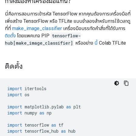
กำลังมองหาเครื่องมือแทน?
นี่คือการสอนการเข้ารหัส TensorFlow หากคุณต้องการเครื่องมือที่
เพิ่งสร้าง TensorFlow หรือ TFLite แบบจำลองสำหรับการใช้เวลาดู
ที่ที่
make_image_classifier
เครื่องมือบรรทัดคำสั่งที่ได้รับการ
ติดตั้ง
โดยแพคเกจ PIP
tensorflow-
hub[make_image_classifier]
หรืออย่าง
นี้
Colab TFLite
ติดตั้ง
import
 itertools
import
 os
import
 matplotlib
.
pylab 
as
 plt
import
 numpy 
as
 np
import
 tensorflow 
as
 tf
import
 tensorflow_hub 
as
 hub