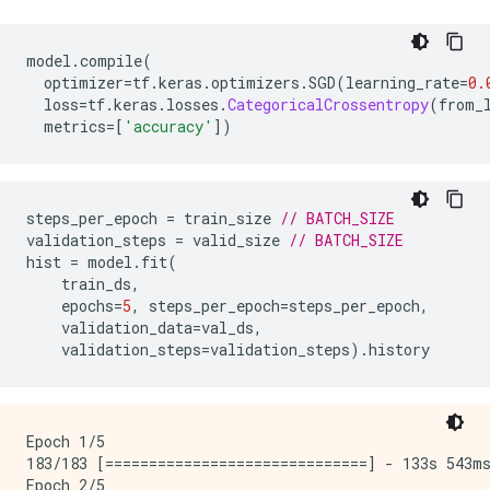
model
.
compile
(
  optimizer
=
tf
.
keras
.
optimizers
.
SGD
(
learning_rate
=
0.
  loss
=
tf
.
keras
.
losses
.
CategoricalCrossentropy
(
from_
  metrics
=[
'accuracy'
])
steps_per_epoch 
=
 train_size 
// BATCH_SIZE
validation_steps 
=
 valid_size 
// BATCH_SIZE
hist 
=
 model
.
fit
(
    train_ds
,
    epochs
=
5
,
 steps_per_epoch
=
steps_per_epoch
,
    validation_data
=
val_ds
,
    validation_steps
=
validation_steps
).
history
Epoch 1/5

183/183 [==============================] - 133s 543ms
Epoch 2/5
