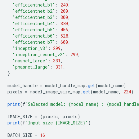
"efficientnet_b1"
:
240
,
"efficientnet_b2"
:
260
,
"efficientnet_b3"
:
300
,
"efficientnet_b4"
:
380
,
"efficientnet_b5"
:
456
,
"efficientnet_b6"
:
528
,
"efficientnet_b7"
:
600
,
"inception_v3"
:
299
,
"inception_resnet_v2"
:
299
,
"nasnet_large"
:
331
,
"pnasnet_large"
:
331
,
}
model_handle 
=
 model_handle_map
.
get
(
model_name
)
pixels 
=
 model_image_size_map
.
get
(
model_name
,
224
)
print
(
f
"Selected model: {model_name} : {model_handl
IMAGE_SIZE 
=
(
pixels
,
 pixels
)
print
(
f
"Input size {IMAGE_SIZE}"
)
BATCH_SIZE 
=
16