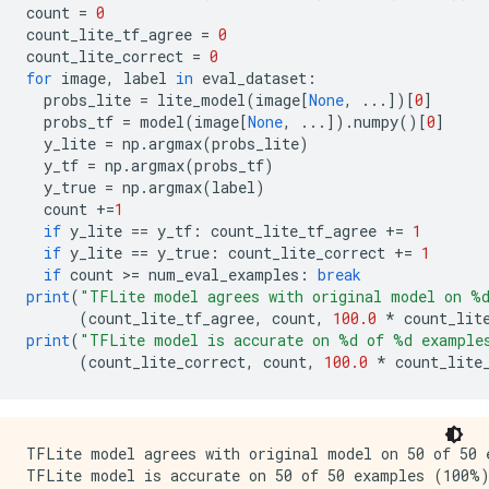
count 
=
0
count_lite_tf_agree 
=
0
count_lite_correct 
=
0
for
 image
,
 label 
in
 eval_dataset
:
  probs_lite 
=
 lite_model
(
image
[
None
,
...])[
0
]
  probs_tf 
=
 model
(
image
[
None
,
...]).
numpy
()[
0
]
  y_lite 
=
 np
.
argmax
(
probs_lite
)
  y_tf 
=
 np
.
argmax
(
probs_tf
)
  y_true 
=
 np
.
argmax
(
label
)
  count 
+=
1
if
 y_lite 
==
 y_tf
:
 count_lite_tf_agree 
+=
1
if
 y_lite 
==
 y_true
:
 count_lite_correct 
+=
1
if
 count 
>=
 num_eval_examples
:
break
print
(
"TFLite model agrees with original model on %
(
count_lite_tf_agree
,
 count
,
100.0
*
 count_lit
print
(
"TFLite model is accurate on %d of %d exampl
(
count_lite_correct
,
 count
,
100.0
*
 count_lite
TFLite model agrees with original model on 50 of 50 