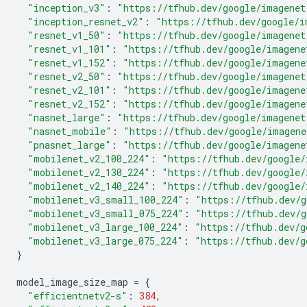
"inception_v3"
:
"https://tfhub.dev/google/imagenet
"inception_resnet_v2"
:
"https://tfhub.dev/google/i
"resnet_v1_50"
:
"https://tfhub.dev/google/imagenet
"resnet_v1_101"
:
"https://tfhub.dev/google/imagene
"resnet_v1_152"
:
"https://tfhub.dev/google/imagene
"resnet_v2_50"
:
"https://tfhub.dev/google/imagenet
"resnet_v2_101"
:
"https://tfhub.dev/google/imagene
"resnet_v2_152"
:
"https://tfhub.dev/google/imagene
"nasnet_large"
:
"https://tfhub.dev/google/imagenet
"nasnet_mobile"
:
"https://tfhub.dev/google/imagene
"pnasnet_large"
:
"https://tfhub.dev/google/imagene
"mobilenet_v2_100_224"
:
"https://tfhub.dev/google/
"mobilenet_v2_130_224"
:
"https://tfhub.dev/google/
"mobilenet_v2_140_224"
:
"https://tfhub.dev/google/
"mobilenet_v3_small_100_224"
:
"https://tfhub.dev/g
"mobilenet_v3_small_075_224"
:
"https://tfhub.dev/g
"mobilenet_v3_large_100_224"
:
"https://tfhub.dev/g
"mobilenet_v3_large_075_224"
:
"https://tfhub.dev/g
}
model_image_size_map 
=
{
"efficientnetv2-s"
:
384
,