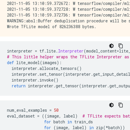
2021-11-05 13:10:59.372672: W tensorflow/compiler/mli
2021-11-05 13:10:59.372728: W tensorflow/compiler/mli
2021-11-05 13:10:59.372736: W tensorflow/compiler/mli
WARNING:absl:Buffer deduplication procedure will be s
interpreter 
=
 tf
.
lite
.
Interpreter
(
model_content
=
lite
# This little helper wraps the TFLite Interpreter as
def
 lite_model
(
images
):
  interpreter
.
allocate_tensors
()
  interpreter
.
set_tensor
(
interpreter
.
get_input_detai
  interpreter
.
invoke
()
return
 interpreter
.
get_tensor
(
interpreter
.
get_outp
num_eval_examples 
=
50
eval_dataset 
=
((
image
,
 label
)
# TFLite expects bat
for
 batch 
in
 train_ds
for
(
image
,
 label
)
in
 zip
(*
batch
))