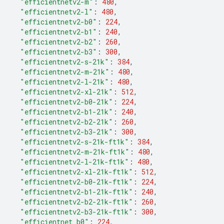
"efficientnetv2-m"
:
480
,
"efficientnetv2-l"
:
480
,
"efficientnetv2-b0"
:
224
,
"efficientnetv2-b1"
:
240
,
"efficientnetv2-b2"
:
260
,
"efficientnetv2-b3"
:
300
,
"efficientnetv2-s-21k"
:
384
,
"efficientnetv2-m-21k"
:
480
,
"efficientnetv2-l-21k"
:
480
,
"efficientnetv2-xl-21k"
:
512
,
"efficientnetv2-b0-21k"
:
224
,
"efficientnetv2-b1-21k"
:
240
,
"efficientnetv2-b2-21k"
:
260
,
"efficientnetv2-b3-21k"
:
300
,
"efficientnetv2-s-21k-ft1k"
:
384
,
"efficientnetv2-m-21k-ft1k"
:
480
,
"efficientnetv2-l-21k-ft1k"
:
480
,
"efficientnetv2-xl-21k-ft1k"
:
512
,
"efficientnetv2-b0-21k-ft1k"
:
224
,
"efficientnetv2-b1-21k-ft1k"
:
240
,
"efficientnetv2-b2-21k-ft1k"
:
260
,
"efficientnetv2-b3-21k-ft1k"
:
300
,
"efficientnet_b0"
:
224
,