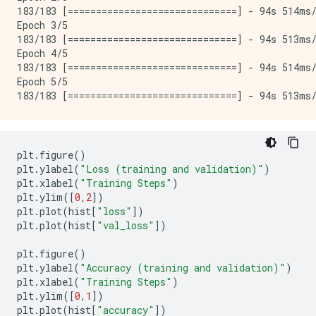
183/183 [==============================] - 94s 514ms/
Epoch 3/5

183/183 [==============================] - 94s 513ms/
Epoch 4/5

183/183 [==============================] - 94s 514ms/
Epoch 5/5

plt
.
figure
()
plt
.
ylabel
(
"Loss (training and validation)"
)
plt
.
xlabel
(
"Training Steps"
)
plt
.
ylim
([
0
,
2
])
plt
.
plot
(
hist
[
"loss"
])
plt
.
plot
(
hist
[
"val_loss"
])
plt
.
figure
()
plt
.
ylabel
(
"Accuracy (training and validation)"
)
plt
.
xlabel
(
"Training Steps"
)
plt
.
ylim
([
0
,
1
])
plt
.
plot
(
hist
[
"accuracy"
])