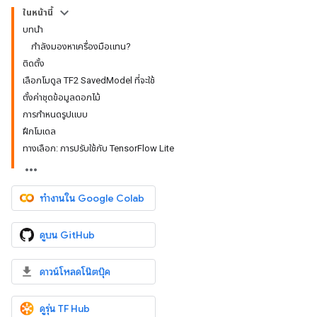
ในหน้านี้
บทนำ
กำลังมองหาเครื่องมือแทน?
ติดตั้ง
เลือกโมดูล TF2 SavedModel ที่จะใช้
ตั้งค่าชุดข้อมูลดอกไม้
การกำหนดรูปแบบ
ฝึกโมเดล
ทางเลือก: การปรับใช้กับ TensorFlow Lite
ทำงานใน Google Colab
ดูบน GitHub
ดาวน์โหลดโน๊ตบุ๊ค
ดูรุ่น TF Hub