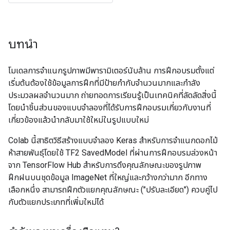
บทนำ
โมเดลการจำแนกรูปภาพมีพารามิเตอร์นับล้าน การฝึกอบรมตั้งแต่
เริ่มต้นต้องใช้ข้อมูลการฝึกที่มีป้ายกำกับจำนวนมากและกำลัง
ประมวลผลจำนวนมาก ถ่ายทอดการเรียนรู้เป็นเทคนิคที่ลัดลัดสิ่งนี้
โดยนำชิ้นส่วนของแบบจำลองที่ได้รับการฝึกอบรมเกี่ยวกับงานที่
เกี่ยวข้องแล้วนำกลับมาใช้ใหม่ในรูปแบบใหม่
Colab นี้สาธิตวิธีสร้างแบบจำลอง Keras สำหรับการจำแนกดอกไม้
ห้าสายพันธุ์โดยใช้ TF2 SavedModel ที่ผ่านการฝึกอบรมล่วงหน้า
จาก TensorFlow Hub สำหรับการดึงคุณลักษณะของรูปภาพ
ฝึกฝนบนชุดข้อมูล ImageNet ที่ใหญ่และกว้างกว่ามาก อีกทาง
เลือกหนึ่ง สามารถฝึกตัวแยกคุณลักษณะ ("ปรับละเอียด") ควบคู่ไป
กับตัวแยกประเภทที่เพิ่มใหม่ได้