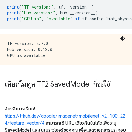
print
(
"TF version:"
,
 tf
.
__version__
)
print
(
"Hub version:"
,
 hub
.
__version__
)
print
(
"GPU is"
,
"available"
if
 tf
.
config
.
list_physic
TF version: 2.7.0

Hub version: 0.12.0

เลือกโมดูล TF2 Saved
Model ที่จะใช้
สำหรับการเริ่มใช้
https://tfhub.dev/google/imagenet/mobilenet_v2_100_22
4/feature_vector/4
สามารถใช้ URL เดียวกันในโค้ดเพื่อระบุ
SavedModel และในเบราว์เซอร์ของคุณเพื่อแสดงเอกสารประกอบ