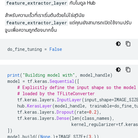
feature_extractor_layer
กับโมดูล Hub
สำหรับความเร็วที่เราเริ่มต้นด้วยไม่ใช่สุวินัย
feature_extractor_layer
แต่คุณยังสามารถเปิดใช้งานปรับ
จูนเพื่อความถูกต้องมากขึ้น
do_fine_tuning 
=
False
print
(
"Building model with"
,
 model_handle
)
model 
=
 tf
.
keras
.
Sequential
([
# Explicitly define the input shape so the model
# loaded by the TFLiteConverter
    tf
.
keras
.
layers
.
InputLayer
(
input_shape
=
IMAGE_SIZ
    hub
.
KerasLayer
(
model_handle
,
 trainable
=
do_fine_t
    tf
.
keras
.
layers
.
Dropout
(
rate
=
0.2
),
    tf
.
keras
.
layers
.
Dense
(
len
(
class_names
),
                          kernel_regularizer
=
tf
.
keras
])
model
.
build
((
None
,)+
IMAGE_SIZE
+(
3
,))