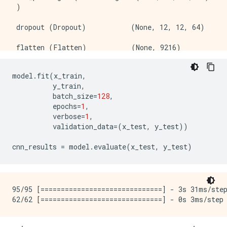
 )                                                   
 dropout (Dropout)           (None, 12, 12, 64)      
 flatten (Flatten)           (None, 9216)            
 dense (Dense)               (None, 128)             
model
.
fit
(
x_train
,
          y_train
,
 dropout_1 (Dropout)         (None, 128)             
          batch_size
=
128
,
          epochs
=
1
,
 dense_1 (Dense)             (None, 1)               
          verbose
=
1
,
          validation_data
=(
x_test
,
 y_test
))
=====================================================
Total params: 1,198,721

cnn_results 
=
 model
.
evaluate
(
x_test
,
 y_test
)
Trainable params: 1,198,721

Non-trainable params: 0

95/95 [==============================] - 3s 31ms/step