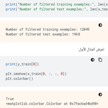
print
(
"Number of filtered training examples:"
,
 len
(
x
print
(
"Number of filtered test examples:"
,
 len
(
x_tes
Number of filtered training examples: 12049

اعرض المثال الأول:
print
(
y_train
[
0
])
plt
.
imshow
(
x_train
[
0
,
:,
:,
0
])
plt
.
colorbar
()
True
