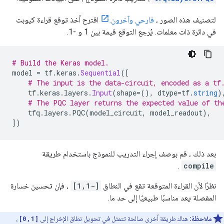
لتصنيف هذه الصور ،
فارحي وآخرون.
اقترح أخذ توقع قراءة كيوبت
في دائرة ذات معلمات. يُرجع التوقع قيمة بين 1 و -1.
# Build the Keras model.
model 
=
 tf
.
keras
.
Sequential
([
# The input is the data-circuit, encoded as a tf
    tf
.
keras
.
layers
.
Input
(
shape
=(),
 dtype
=
tf
.
string
)
# The PQC layer returns the expected value of th
    tfq
.
layers
.
PQC
(
model_circuit
,
 model_readout
),
])
بعد ذلك ، قم بوصف إجراء التدريب للنموذج باستخدام طريقة
.
compile
نظرًا لأن القراءة المتوقعة تقع في النطاق
[-1,1]
، فإن تحسين خسارة
المفصلة يعد مناسبًا طبيعيًا إلى حد ما.
ملاحظة:
هناك طريقة أخرى صالحة تتمثل في تحويل نطاق الإخراج إلى
[0,1]
،