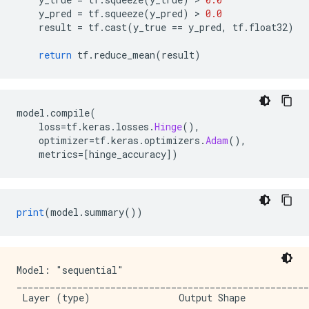
    y_pred 
=
 tf
.
squeeze
(
y_pred
)
>
0.0
    result 
=
 tf
.
cast
(
y_true 
==
 y_pred
,
 tf
.
float32
)
return
 tf
.
reduce_mean
(
result
)
model
.
compile
(
    loss
=
tf
.
keras
.
losses
.
Hinge
(),
    optimizer
=
tf
.
keras
.
optimizers
.
Adam
(),
    metrics
=[
hinge_accuracy
])
print
(
model
.
summary
())
Model: "sequential"

_____________________________________________________
 Layer (type)                Output Shape            