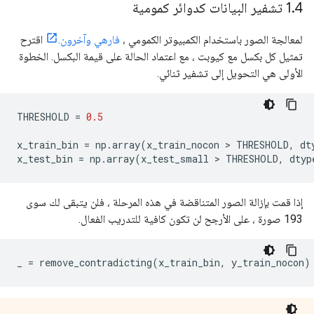
4 تشفير البيانات كدوائر كمومية
.
1
لمعالجة الصور باستخدام الكمبيوتر الكمومي ،
فارهي وآخرون.
اقترح
تمثيل كل بكسل مع كيوبت ، مع اعتماد الحالة على قيمة البكسل. الخطوة
الأولى هي التحويل إلى تشفير ثنائي.
THRESHOLD 
=
0.5
x_train_bin 
=
 np
.
array
(
x_train_nocon 
>
 THRESHOLD
,
 dt
x_test_bin 
=
 np
.
array
(
x_test_small 
>
 THRESHOLD
,
 dtyp
إذا قمت بإزالة الصور المتناقضة في هذه المرحلة ، فلن يتبقى لك سوى
193 صورة ، على الأرجح لن تكون كافية للتدريب الفعال.
_ 
=
 remove_contradicting
(
x_train_bin
,
 y_train_nocon
)