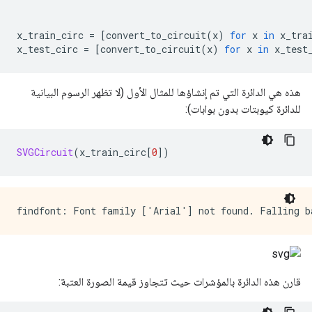
x_train_circ 
=
[
convert_to_circuit
(
x
)
for
 x 
in
 x_tra
x_test_circ 
=
[
convert_to_circuit
(
x
)
for
 x 
in
 x_test
هذه هي الدائرة التي تم إنشاؤها للمثال الأول (لا تظهر الرسوم البيانية
للدائرة كيوبتات بدون بوابات):
SVGCircuit
(
x_train_circ
[
0
])
قارن هذه الدائرة بالمؤشرات حيث تتجاوز قيمة الصورة العتبة: