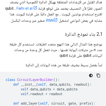
هناك القليل من الإرشادات المتعلقة بهيكل الدائرة الكمومية الذي يصنف
الصور. نظرًا لأن التصنيف يعتمد على توقع قراءة qubit ،
Farhi et al.
اقترح استخدام بوابتين كيوبت ، مع العمل دائمًا على قراءة كيوبت. هذا
مشابه في بعض النواحي لتشغيل
RNN
صغير عبر وحدات البكسل.
1 بناء نموذج الدائرة
.
2
يوضح هذا المثال التالي هذا النهج متعدد الطبقات. تستخدم كل طبقة
عدد n
من مثيلات البوابة نفسها ، حيث تعمل كل وحدة من وحدات
البيانات qubit على قراءة qubit.
ابدأ بفصل بسيط يضيف طبقة من هذه البوابات إلى الدائرة:
class
CircuitLayerBuilder
():
def
 __init__
(
self
,
 data_qubits
,
 readout
):
self
.
data_qubits 
=
 data_qubits
self
.
readout 
=
 readout
def
 add_layer
(
self
,
 circuit
,
 gate
,
 prefix
):