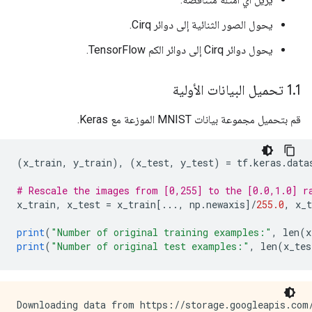
يحول الصور الثنائية إلى دوائر Cirq.
يحول دوائر Cirq إلى دوائر الكم TensorFlow.
1 تحميل البيانات الأولية
.
1
قم بتحميل مجموعة بيانات MNIST الموزعة مع Keras.
(
x_train
,
 y_train
),
(
x_test
,
 y_test
)
=
 tf
.
keras
.
data
# Rescale the images from [0,255] to the [0.0,1.0] r
x_train
,
 x_test 
=
 x_train
[...,
 np
.
newaxis
]/
255.0
,
 x_t
print
(
"Number of original training examples:"
,
 len
(
x
print
(
"Number of original test examples:"
,
 len
(
x_tes
Downloading data from https://storage.googleapis.com/