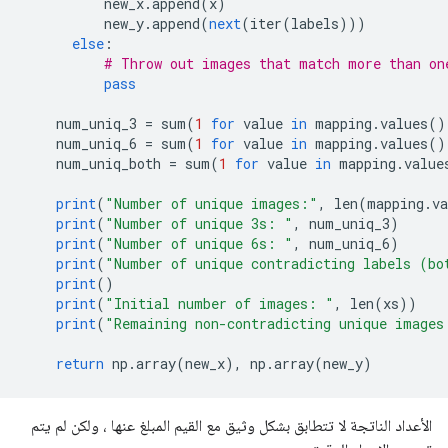
          new_x
.
append
(
x
)
          new_y
.
append
(
next
(
iter
(
labels
)))
else
:
# Throw out images that match more than on
pass
    num_uniq_3 
=
 sum
(
1
for
 value 
in
 mapping
.
values
()
    num_uniq_6 
=
 sum
(
1
for
 value 
in
 mapping
.
values
()
    num_uniq_both 
=
 sum
(
1
for
 value 
in
 mapping
.
value
print
(
"Number of unique images:"
,
 len
(
mapping
.
va
print
(
"Number of unique 3s: "
,
 num_uniq_3
)
print
(
"Number of unique 6s: "
,
 num_uniq_6
)
print
(
"Number of unique contradicting labels (bo
print
()
print
(
"Initial number of images: "
,
 len
(
xs
))
print
(
"Remaining non-contradicting unique images
return
 np
.
array
(
new_x
),
 np
.
array
(
new_y
)
الأعداد الناتجة لا تتطابق بشكل وثيق مع القيم المبلغ عنها ، ولكن لم يتم