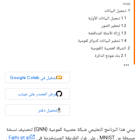
يثبت
1. تحميل البيانات
1.1 تحميل البيانات الأولية
1.2 تصغير الصور
1.3 إزالة الأمثلة المتناقضة
1.4 تشفير البيانات كدوائر كمومية
2. الشبكة العصبية الكمومية
2.1 بناء نموذج الدائرة
تشغيل في Google Colab
عرض المصدر على جيثب
تحميل دفتر
يبني هذا البرنامج التعليمي شبكة عصبية كمومية (QNN) لتصنيف نسخة
مبسطة من MNIST ، على غرار الطريقة المستخدمة في
Farhi et al
.