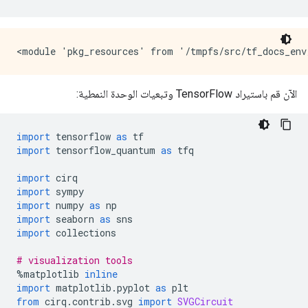
الآن قم باستيراد TensorFlow وتبعيات الوحدة النمطية:
import
 tensorflow 
as
 tf
import
 tensorflow_quantum 
as
 tfq
import
 cirq
import
 sympy
import
 numpy 
as
 np
import
 seaborn 
as
 sns
import
 collections
# visualization tools
%
matplotlib 
inline
import
 matplotlib
.
pyplot 
as
 plt
from
 cirq
.
contrib
.
svg 
import
SVGCircuit