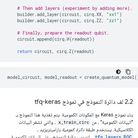
# Then add layers (experiment by adding more).
    builder
.
add_layer
(
circuit
,
 cirq
.
XX
,
"xx1"
)
    builder
.
add_layer
(
circuit
,
 cirq
.
ZZ
,
"zz1"
)
# Finally, prepare the readout qubit.
    circuit
.
append
(
cirq
.
H
(
readout
))
return
 circuit
,
 cirq
.
Z
(
readout
)
model_circuit
,
 model_readout 
=
 create_quantum_model
(
2 لف دائرة النموذج في نموذج tfq-keras
.
2
بناء نموذج Keras مع المكونات الكمومية. يتم تغذية هذا النموذج بـ
"البيانات الكمومية" ، من
x_train_circ
، والتي تشفر البيانات
الكلاسيكية. يستخدم طبقة
دائرة كمومية
باراميتريزيد ،
tfq.layers.PQC
، لتدريب دائرة النموذج ، على البيانات الكمومية.