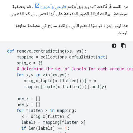
من القسم
3.3 تعلم التمييز بين أرقام
فارحي وآخرون.
، قم بتصفية
مجموعة البيانات لإزالة الصور المصنفة على أنها تنتمي إلى كلا الفئتين.
هذا ليس إجراءً قياسيًا للتعلم الآلي ، ولكنه مدرج في مصلحة متابعة
البحث.
def
 remove_contradicting
(
xs
,
 ys
):
    mapping 
=
 collections
.
defaultdict
(
set
)
    orig_x 
=
{}
# Determine the set of labels for each unique im
for
 x
,
y 
in
 zip
(
xs
,
ys
):
       orig_x
[
tuple
(
x
.
flatten
())]
=
 x
       mapping
[
tuple
(
x
.
flatten
())].
add
(
y
)
    new_x 
=
[]
    new_y 
=
[]
for
 flatten_x 
in
 mapping
:
      x 
=
 orig_x
[
flatten_x
]
      labels 
=
 mapping
[
flatten_x
]
if
 len
(
labels
)
==
1
: