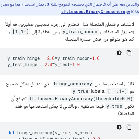
والتعامل معه على أنه الاحتمال الذي يخصصه النموذج للفئة
3
. يمكن استخدام هذا مع معيار
tf.losses.BinaryCrossentropy
loss.
لاستخدام فقدان المفصلة هنا ، تحتاج إلى إجراء تعديلين صغيرين. قم أولاً
بتحويل الملصقات ،
y_train_nocon
، من منطقية إلى
[-1,1]
،
كما هو متوقع من خلال خسارة المفصلة.
y_train_hinge 
=
2.0
*
y_train_nocon
-
1.0
y_test_hinge 
=
2.0
*
y_test
-
1.0
ثانيًا ، استخدم مقياس
hinge_accuracy
الذي يتعامل بشكل صحيح
مع
[-1, 1]
labels.
y_true
tf.losses.BinaryAccuracy(threshold=0.0)
تتوقع أن
تكون
y_true
قيمة منطقية ، وبالتالي لا يمكن استخدامها مع فقد
المفصلة).
def
 hinge_accuracy
(
y_true
,
 y_pred
):
    y_true 
=
 tf
.
squeeze
(
y_true
)
>
0.0