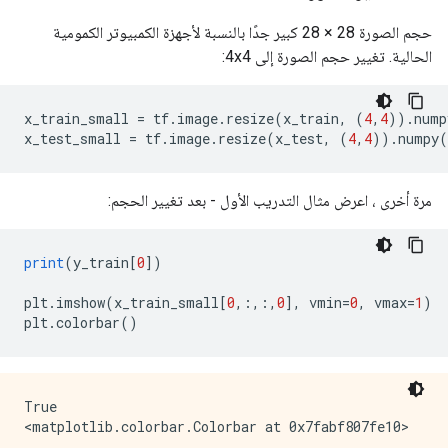
حجم الصورة 28 × 28 كبير جدًا بالنسبة لأجهزة الكمبيوتر الكمومية
الحالية. تغيير حجم الصورة إلى 4x4:
x_train_small 
=
 tf
.
image
.
resize
(
x_train
,
(
4
,
4
)).
nump
x_test_small 
=
 tf
.
image
.
resize
(
x_test
,
(
4
,
4
)).
numpy
(
مرة أخرى ، اعرض مثال التدريب الأول - بعد تغيير الحجم:
print
(
y_train
[
0
])
plt
.
imshow
(
x_train_small
[
0
,:,:,
0
],
 vmin
=
0
,
 vmax
=
1
)
plt
.
colorbar
()
True
