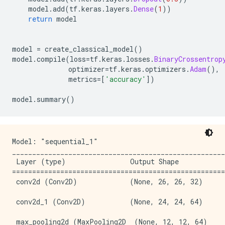
    model
.
add
(
tf
.
keras
.
layers
.
Dense
(
1
))
return
 model
model 
=
 create_classical_model
()
model
.
compile
(
loss
=
tf
.
keras
.
losses
.
BinaryCrossentrop
              optimizer
=
tf
.
keras
.
optimizers
.
Adam
(),
              metrics
=[
'accuracy'
])
model
.
summary
()
Model: "sequential_1"

_____________________________________________________
 Layer (type)                Output Shape            
=====================================================
 conv2d (Conv2D)             (None, 26, 26, 32)      
 conv2d_1 (Conv2D)           (None, 24, 24, 64)      
 max_pooling2d (MaxPooling2D  (None, 12, 12, 64)     