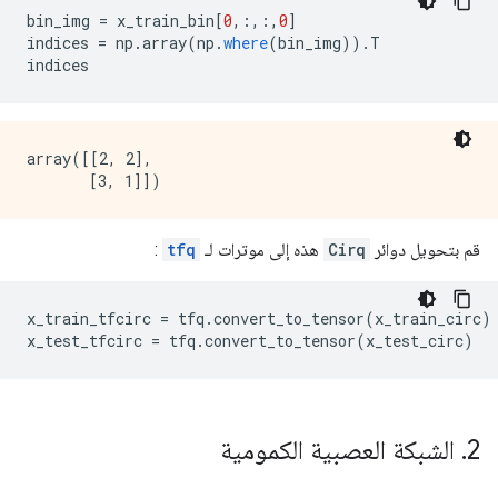
bin_img 
=
 x_train_bin
[
0
,:,:,
0
]
indices 
=
 np
.
array
(
np
.
where
(
bin_img
)).
T
indices
array([[2, 2],

قم بتحويل دوائر
Cirq
هذه إلى موترات لـ
tfq
:
x_train_tfcirc 
=
 tfq
.
convert_to_tensor
(
x_train_circ
)
x_test_tfcirc 
=
 tfq
.
convert_to_tensor
(
x_test_circ
)
2
.
الشبكة العصبية الكمومية