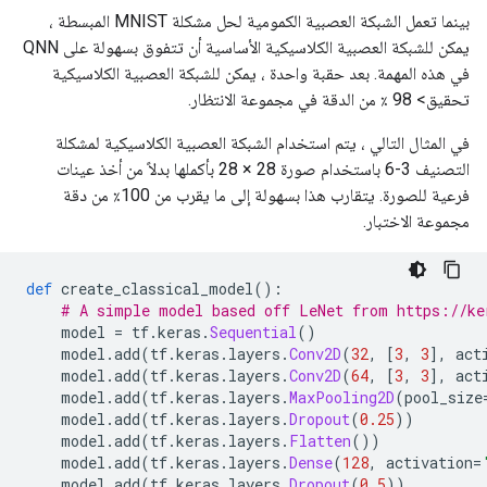
بينما تعمل الشبكة العصبية الكمومية لحل مشكلة MNIST المبسطة ،
يمكن للشبكة العصبية الكلاسيكية الأساسية أن تتفوق بسهولة على QNN
في هذه المهمة. بعد حقبة واحدة ، يمكن للشبكة العصبية الكلاسيكية
تحقيق> 98 ٪ من الدقة في مجموعة الانتظار.
في المثال التالي ، يتم استخدام الشبكة العصبية الكلاسيكية لمشكلة
التصنيف 3-6 باستخدام صورة 28 × 28 بأكملها بدلاً من أخذ عينات
فرعية للصورة. يتقارب هذا بسهولة إلى ما يقرب من 100٪ من دقة
مجموعة الاختبار.
def
 create_classical_model
():
# A simple model based off LeNet from https://ke
    model 
=
 tf
.
keras
.
Sequential
()
    model
.
add
(
tf
.
keras
.
layers
.
Conv2D
(
32
,
[
3
,
3
],
 act
    model
.
add
(
tf
.
keras
.
layers
.
Conv2D
(
64
,
[
3
,
3
],
 act
    model
.
add
(
tf
.
keras
.
layers
.
MaxPooling2D
(
pool_size
    model
.
add
(
tf
.
keras
.
layers
.
Dropout
(
0.25
))
    model
.
add
(
tf
.
keras
.
layers
.
Flatten
())
    model
.
add
(
tf
.
keras
.
layers
.
Dense
(
128
,
 activation
=
    model
.
add
(
tf
.
keras
.
layers
.
Dropout
(
0.5
))