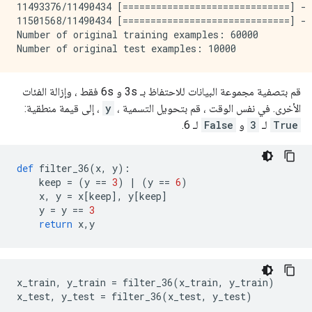
11493376/11490434 [==============================] - 
11501568/11490434 [==============================] - 
Number of original training examples: 60000

قم بتصفية مجموعة البيانات للاحتفاظ بـ 3s و 6s فقط ، وإزالة الفئات
الأخرى. في نفس الوقت ، قم بتحويل التسمية ،
y
، إلى قيمة منطقية:
True
لـ
3
و
False
لـ 6.
def
 filter_36
(
x
,
 y
):
    keep 
=
(
y 
==
3
)
|
(
y 
==
6
)
    x
,
 y 
=
 x
[
keep
],
 y
[
keep
]
    y 
=
 y 
==
3
return
 x
,
y
x_train
,
 y_train 
=
 filter_36
(
x_train
,
 y_train
)
x_test
,
 y_test 
=
 filter_36
(
x_test
,
 y_test
)