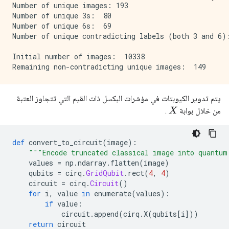
Number of unique images: 193

Number of unique 3s:  80

Number of unique 6s:  69

Number of unique contradicting labels (both 3 and 6):
Initial number of images:  10338

يتم تدوير الكيوبتات في مؤشرات البكسل ذات القيم التي تتجاوز العتبة
من خلال بوابة
.
X
def
 convert_to_circuit
(
image
):
"""Encode truncated classical image into quantum
    values 
=
 np
.
ndarray
.
flatten
(
image
)
    qubits 
=
 cirq
.
GridQubit
.
rect
(
4
,
4
)
    circuit 
=
 cirq
.
Circuit
()
for
 i
,
 value 
in
 enumerate
(
values
):
if
 value
:
            circuit
.
append
(
cirq
.
X
(
qubits
[
i
]))
return
 circuit