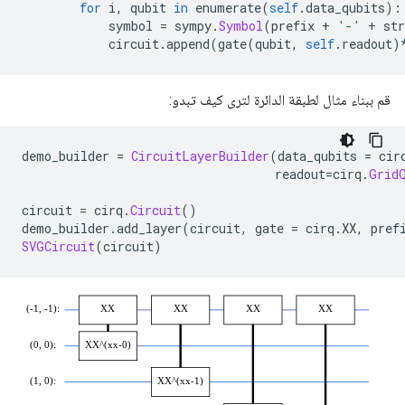
for
 i
,
 qubit 
in
 enumerate
(
self
.
data_qubits
):
            symbol 
=
 sympy
.
Symbol
(
prefix 
+
'-'
+
 str
            circuit
.
append
(
gate
(
qubit
,
self
.
readout
)
قم ببناء مثال لطبقة الدائرة لترى كيف تبدو:
demo_builder 
=
CircuitLayerBuilder
(
data_qubits 
=
 cir
                                   readout
=
cirq
.
Grid
circuit 
=
 cirq
.
Circuit
()
demo_builder
.
add_layer
(
circuit
,
 gate 
=
 cirq
.
XX
,
 pref
SVGCircuit
(
circuit
)