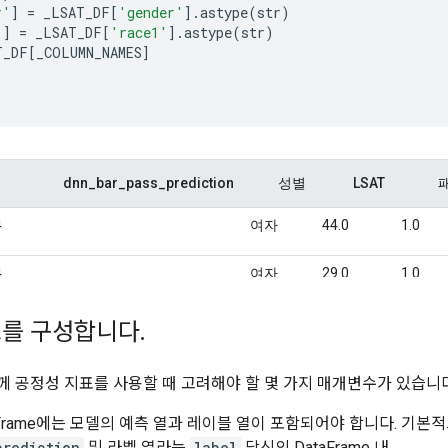
r'
]
=
 _LSAT_DF
[
'gender'
].
astype
(
str
)
'
]
=
 _LSAT_DF
[
'race1'
].
astype
(
str
)
T_DF
[
_COLUMN_NAMES
]
표를 구성합니다
.
 함께 공정성 지표를 사용할 때 고려해야 할 몇 가지 매개변수가 있습니다
aFrame에는 모델의 예측 열과 레이블 열이 포함되어야 합니다. 기
prediction
및 라벨 열라는
label
당신의 DataFrame 내.