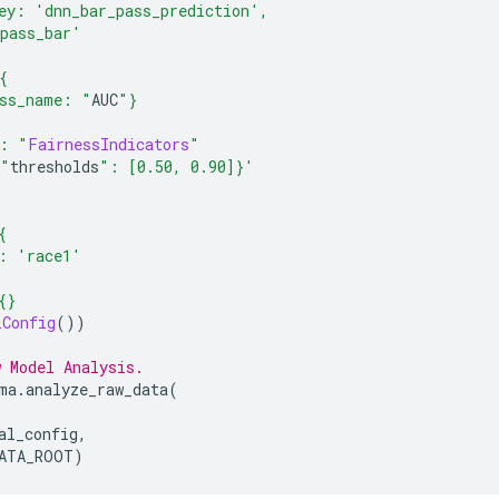
ey: 'dnn_bar_pass_prediction',
pass_bar'
{
ass_name: "
AUC
"}
e: "
FairnessIndicators
"
{"
thresholds
": [0.50, 0.90]}'
{
: 'race1'
{}
lConfig
())
 Model Analysis.
ma
.
analyze_raw_data
(
,
al_config
,
ATA_ROOT
)