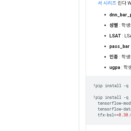
서 시리즈
린다 W
dnn_bar_
성별
: 학생
LSAT
: L
pass_bar
인종
: 학생
ugpa
: 학
!
pip install 
-
q 
!
pip install 
-
q 
  tensorflow
-
mod
  tensorflow
-
dat
  tfx
-
bsl
==
0.30
.