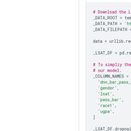
# Download the L
_DATA_ROOT 
=
 te
_DATA_PATH 
=
'h
_DATA_FILEPATH 
data 
=
 urllib
.
re
_LSAT_DF 
=
 pd
.
r
# To simpliy the
# our model.
_COLUMN_NAMES 
=
'dnn_bar_pass_
'gender'
,
'lsat'
,
'pass_bar'
,
'race1'
,
'ugpa'
,
]
_LSAT_DF
.
dropna