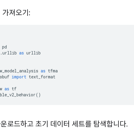
 가져오기:
 pd
.
urllib 
as
 urllib
w_model_analysis 
as
 tfma
obuf 
import
 text_format
w 
as
 tf
ble_v2_behavior
()
다운로드하고 초기 데이터 세트를 탐색합니다
.