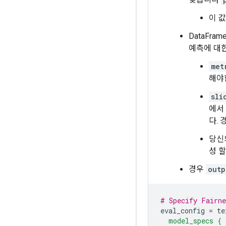
이 값
DataFr
예측에 대한
met
해야
sli
에서 
다. 
당신의
성 
경우
outp
# Specify Fairne
eval_config 
=
 te
  model_specs {