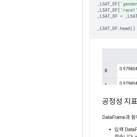
_LSAT_DF
[
'gende
_LSAT_DF
[
'race1
_LSAT_DF 
=
 _LSA
_LSAT_DF
.
head
()
공정성 지
DataFrame과
입력 Dat
찾습니다