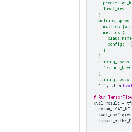
    prediction_k
    label_key: '
  }
  metrics_specs 
    metrics {cl
    metrics {
      class_nam
      config: '
    }
  }
  slicing_specs 
    feature_keys
  }
  slicing_specs 
  """
,
 tfma
.
Eva
# Run TensorFlow
eval_result 
=
 tf
  data
=
_LSAT_DF
  eval_config
=
ev
  output_path
=
_D