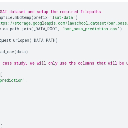
SAT dataset and setup the required filepaths.
mpfile
.
mkdtemp
(
prefix
=
'lsat-data'
)
ttps://storage.googleapis.com/lawschool_dataset/bar_pass
=
 os
.
path
.
join
(
_DATA_ROOT
,
'bar_pass_prediction.csv'
)
quest
.
urlopen
(
_DATA_PATH
)
ead_csv
(
data
)
 case study, we will only use the columns that will be 
[
prediction'
,
()