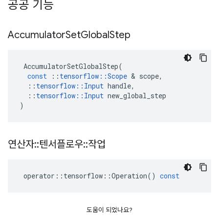
공공 기능
Accumulator
Set
Global
Step
AccumulatorSetGlobalStep
(
const
::
tensorflow
::
Scope
&
scope
,
::
tensorflow
::
Input
handle
,
::
tensorflow
::
Input
new_global_step
)
연산자
::
텐서플로우
::
작업
operator
::
tensorflow
::
Operation
()
const
도움이 되었나요?