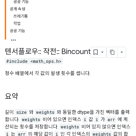
공공 기능
공개 속성
쓰레기통
작업
공공 기능
텐서플로우
::
작전
::
Bincount
#include <math_ops.h>
정수 배열에서 각 값의 발생 횟수를 셉니다.
요약
길이
size
와
weights
와 동일한 dtype을 가진 벡터를 출력
합니다.
weights
비어 있으면 인덱스
i
값
i
가
arr
에 계
산되는 횟수를 저장합니다.
weights
비어 있지 않으면 인덱스
i
는
arr
의 해당 값이
i
인 각 인덱스의
weights
값의 합