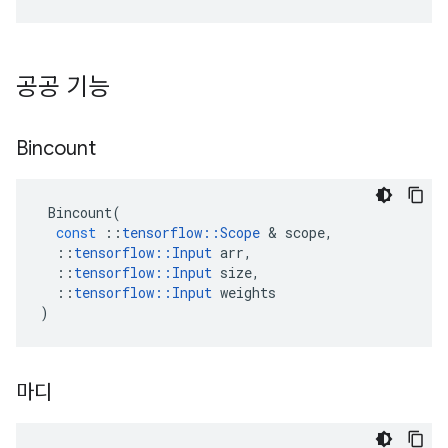
공공 기능
Bincount
Bincount
(
const
::
tensorflow
::
Scope
&
scope
,
::
tensorflow
::
Input
arr
,
::
tensorflow
::
Input
size
,
::
tensorflow
::
Input
weights
)
마디