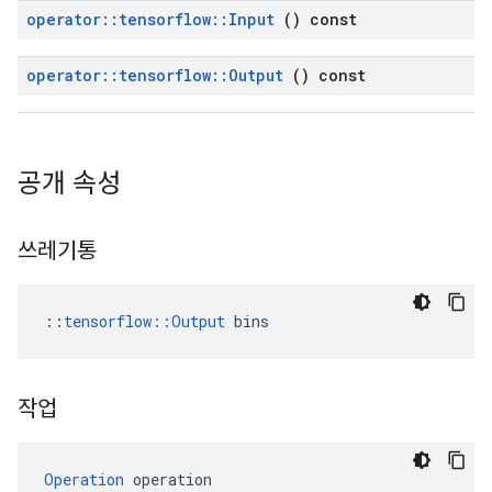
operator
::
tensorflow
::
Input
() const
operator
::
tensorflow
::
Output
() const
공개 속성
쓰레기통
::
tensorflow::Output
 bins
작업
Operation
 operation