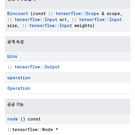
Bincount
(const
::
tensorflow
::
Scope
& scope
,
::
tensorflow
::
Input
arr
,
::
tensorflow
::
Input
size
,
::
tensorflow
::
Input
weights)
공개 속성
bins
::
tensorflow::Output
operation
Operation
공공 기능
node
() const
::tensorflow::Node *