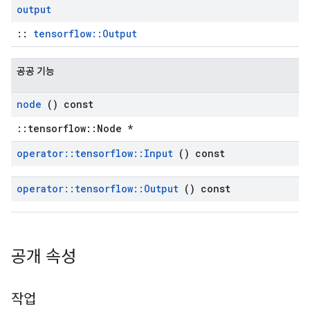
output
::
tensorflow::Output
공공 기능
node
() const
::tensorflow::Node *
operator
::
tensorflow
::
Input
() const
operator
::
tensorflow
::
Output
() const
공개 속성
작업