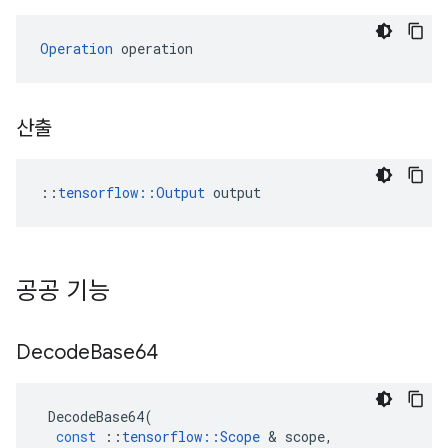
Operation
 operation
산출
::
tensorflow::Output
 output
공공 기능
Decode
Base64
DecodeBase64
(
const
::
tensorflow
::
Scope
&
scope
,