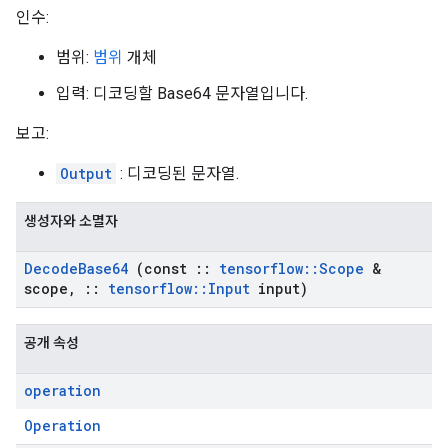
인수:
범위:
범위
개체
입력: 디코딩할 Base64 문자열입니다.
보고:
Output
: 디코딩된 문자열.
생성자와 소멸자
Decode
Base64
(const
::
tensorflow
::
Scope
&
scope
,
::
tensorflow
::
Input
input)
공개 속성
operation
Operation