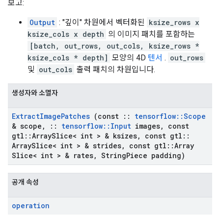
보고:
Output
: "깊이" 차원에서 벡터화된
ksize_rows x
ksize_cols x depth
의 이미지 패치를 포함하는
[batch, out_rows, out_cols, ksize_rows *
ksize_cols * depth]
모양의 4D
텐서
.
out_rows
및
out_cols
출력 패치의 차원입니다.
생성자와 소멸자
Extract
Image
Patches
(const
::
tensorflow
::
Scope
& scope
,
::
tensorflow
::
Input
images
,
const
gtl
::
Array
Slice< int > & ksizes
,
const gtl
::
Array
Slice< int > & strides
,
const gtl
::
Array
Slice< int > & rates
,
String
Piece padding)
공개 속성
operation