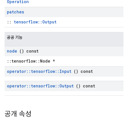
Operation
patches
::
tensorflow::Output
공공 기능
node
() const
::tensorflow::Node *
operator
::
tensorflow
::
Input
() const
operator
::
tensorflow
::
Output
() const
공개 속성