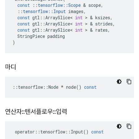
const
::
tensorflow
::
Scope
&
scope
,
::
tensorflow
::
Input
images
,
const
gtl
::
ArraySlice
<
int
>
&
ksizes
,
const
gtl
::
ArraySlice
<
int
>
&
strides
,
const
gtl
::
ArraySlice
<
int
>
&
rates
,
StringPiece
padding
)
마디
::
tensorflow
::
Node
*
node
()
const
연산자
::
텐서플로우
::
입력
operator
::
tensorflow
::
Input
()
const