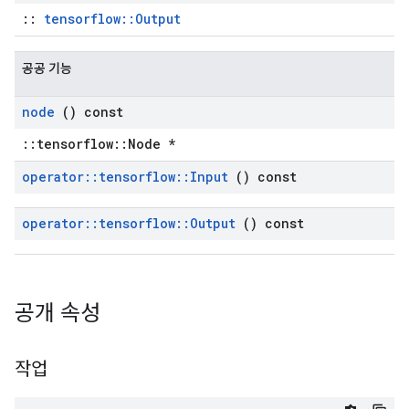
::
tensorflow::Output
공공 기능
node
() const
::tensorflow::Node *
operator
::
tensorflow
::
Input
() const
operator
::
tensorflow
::
Output
() const
공개 속성
작업