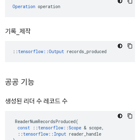
Operation
 operation
기록
_
제작
::
tensorflow::Output
 records_produced
공공 기능
생성된 리더 수 레코드 수
ReaderNumRecordsProduced
(
const
::
tensorflow
::
Scope
&
scope
,
::
tensorflow
::
Input
reader_handle