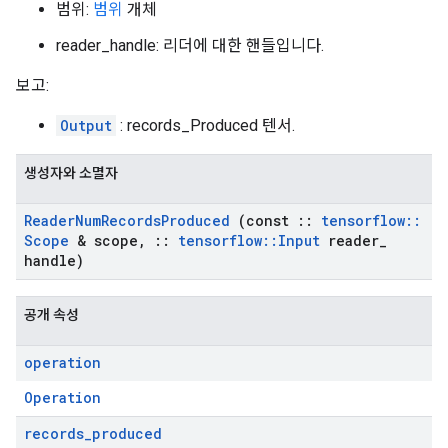
범위:
범위
개체
reader_handle: 리더에 대한 핸들입니다.
보고:
Output
: records_Produced 텐서.
생성자와 소멸자
Reader
Num
Records
Produced
(const
::
tensorflow
::
Scope
& scope
,
::
tensorflow
::
Input
reader
_
handle)
공개 속성
operation
Operation
records
_
produced