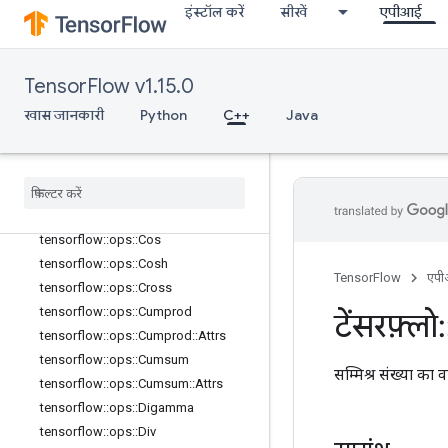
tensorflow::ops::Cast::Attrs
इंस्टॉल करें
सीखें
एपीआई
tensorflow::ops::Ceil
tensorflow::ops::ClipByValue
tensorflow::ops::CompareAndBitpac
TensorFlow v1.15.0
k
खास जानकारी
Python
C++
Java
tensorflow::ops::Complex
tensorflow
::
ops
::
Complex
::
Attrs
tensorflow
::
ops
::
Complex
Abs
tensorflow
::
ops
::
Complex
Abs
::
Attrs
tensorflow
::
ops
::
Conj
tensorflow
::
ops
::
Cos
tensorflow
::
ops
::
Cosh
TensorFlow
एप
tensorflow
::
ops
::
Cross
tensorflow
::
ops
::
Cumprod
टेंसरफ़्लो
:
tensorflow
::
ops
::
Cumprod
::
Attrs
tensorflow
::
ops
::
Cumsum
सम्मिश्र संख्या का 
tensorflow
::
ops
::
Cumsum
::
Attrs
tensorflow
::
ops
::
Digamma
tensorflow
::
ops
::
Div