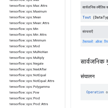
tensorflow
::
ops
::
Max
::
Attrs
सार्वजनिक स्थैतिक क
tensorflow
::
ops
::
Maximum
Tout
(Data
Ty
tensorflow
::
ops
::
Mean
tensorflow
::
ops
::
Mean
::
Attrs
tensorflow
::
ops
::
Min
संरचनाएँ
tensorflow
::
ops
::
Min
::
Attrs
tensorflow
::
ops
::
Minimum
टेंसरफ्लो:: ऑप्स:: रि
tensorflow
::
ops
::
Mod
tensorflow
::
ops
::
Mul
No
Nan
tensorflow
::
ops
::
Multiply
सार्वजनिक 
tensorflow
::
ops
::
Negate
tensorflow
::
ops
::
Next
After
tensorflow
::
ops
::
Not
Equal
संचालन
tensorflow
::
ops
::
Not
Equal
::
Attrs
tensorflow
::
ops
::
Polygamma
Operation
 o
tensorflow
::
ops
::
Pow
tensorflow
::
ops
::
Prod
tensorflow
::
ops
::
Prod
::
Attrs