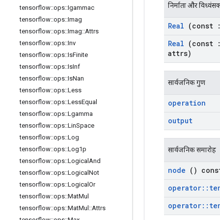
निर्माता और विध्वंस
tensorflow
::
ops
::
Igammac
tensorflow
::
ops
::
Imag
Real
(const
tensorflow
::
ops
::
Imag
::
Attrs
Real
(const
tensorflow
::
ops
::
Inv
attrs)
tensorflow
::
ops
::
Is
Finite
tensorflow
::
ops
::
Is
Inf
tensorflow
::
ops
::
Is
Nan
सार्वजनिक गुण
tensorflow
::
ops
::
Less
operation
tensorflow
::
ops
::
Less
Equal
tensorflow
::
ops
::
Lgamma
output
tensorflow
::
ops
::
Lin
Space
tensorflow
::
ops
::
Log
tensorflow
::
ops
::
Log1p
सार्वजनिक समारोह
tensorflow
::
ops
::
Logical
And
node
() cons
tensorflow
::
ops
::
Logical
Not
tensorflow
::
ops
::
Logical
Or
operator
::
te
tensorflow
::
ops
::
Mat
Mul
operator
::
te
tensorflow
::
ops
::
Mat
Mul
::
Attrs
tensorflow
::
ops
::
Max