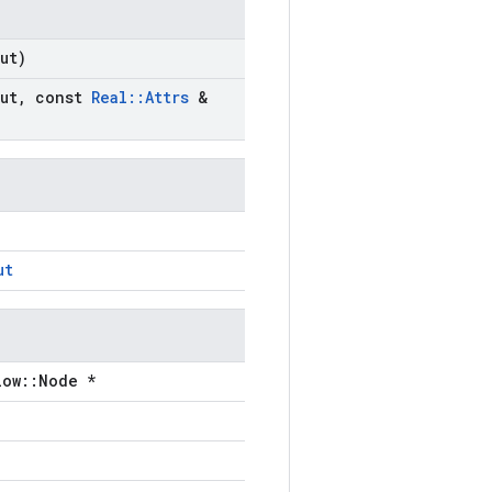
ut)
ut
,
const
Real
::
Attrs
&
ut
low::Node *