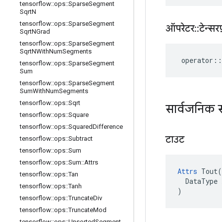
tensorflow
::
ops
::
Sparse
Segment
Sqrt
N
tensorflow
::
ops
::
Sparse
Segment
ऑपरेटर
::
टेन्सरफ
Sqrt
NGrad
tensorflow
::
ops
::
Sparse
Segment
Sqrt
NWith
Num
Segments
operator
::
tensorflow
::
ops
::
Sparse
Segment
Sum
tensorflow
::
ops
::
Sparse
Segment
Sum
With
Num
Segments
tensorflow
::
ops
::
Sqrt
सार्वजनिक स
tensorflow
::
ops
::
Square
tensorflow
::
ops
::
Squared
Difference
टाउट
tensorflow
::
ops
::
Subtract
tensorflow
::
ops
::
Sum
tensorflow
::
ops
::
Sum
::
Attrs
Attrs
 Tout(

tensorflow
::
ops
::
Tan
  DataType x
tensorflow
::
ops
::
Tanh
)
tensorflow
::
ops
::
Truncate
Div
tensorflow
::
ops
::
Truncate
Mod
tensorflow
::
ops
::
Unsorted
Segment