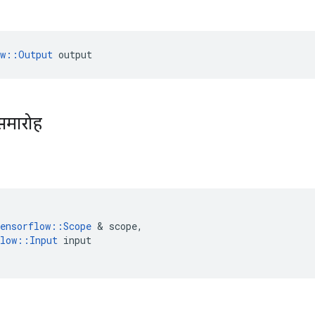
ow::Output
 output
समारोह
ensorflow
::
Scope
&
scope
,
low
::
Input
input