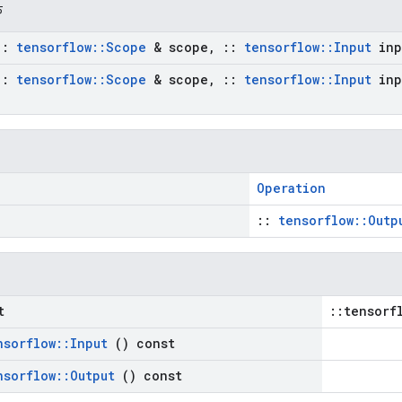
क
::
tensorflow
::
Scope
& scope
,
::
tensorflow
::
Input
inp
::
tensorflow
::
Scope
& scope
,
::
tensorflow
::
Input
inp
Operation
::
tensorflow::Outp
t
::tensorf
nsorflow
::
Input
() const
nsorflow
::
Output
() const