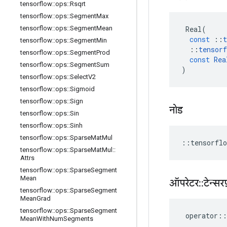
tensorflow
::
ops
::
Rsqrt
tensorflow
::
ops
::
Segment
Max
Real
(
tensorflow
::
ops
::
Segment
Mean
const
::
t
tensorflow
::
ops
::
Segment
Min
::
tensorf
tensorflow
::
ops
::
Segment
Prod
const
Rea
tensorflow
::
ops
::
Segment
Sum
)
tensorflow
::
ops
::
Select
V2
tensorflow
::
ops
::
Sigmoid
tensorflow
::
ops
::
Sign
नोड
tensorflow
::
ops
::
Sin
tensorflow
::
ops
::
Sinh
tensorflow
::
ops
::
Sparse
Mat
Mul
::
tensorflo
tensorflow
::
ops
::
Sparse
Mat
Mul
::
Attrs
tensorflow
::
ops
::
Sparse
Segment
Mean
ऑपरेटर
::
टेन्सरफ
tensorflow
::
ops
::
Sparse
Segment
Mean
Grad
tensorflow
::
ops
::
Sparse
Segment
operator
::
Mean
With
Num
Segments