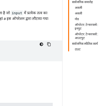
सार्वजनिक समारोह
असली
ता है जो
input
में प्रत्येक तत्व का
असली
हां
a
इस ऑपरेशन द्वारा लौटाया गया
नोड
ऑपरेटर::टेन्सरफ़्लो::
इनपुट
ऑपरेटर::टेन्सरफ़्लो::
आउटपुट
सार्वजनिक स्थैतिक कार्य
टाउट