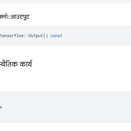
़्लो
::
आउटपुट
tensorflow
::
Output
()
const
्थैतिक कार्य

