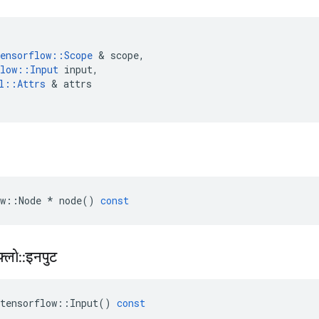
ensorflow
::
Scope
&
scope
,
low
::
Input
input
,
l
::
Attrs
&
attrs
w
::
Node
*
node
()
const
़्लो
::
इनपुट
tensorflow
::
Input
()
const