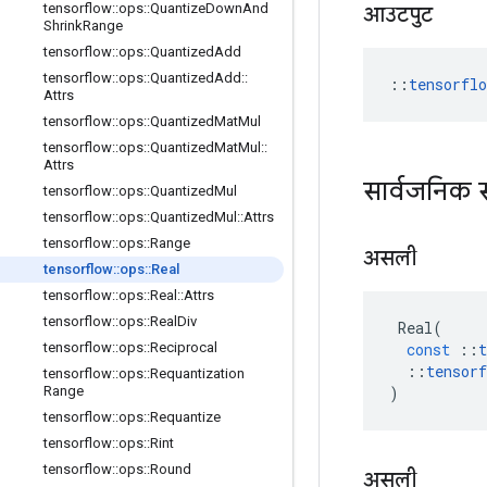
tensorflow
::
ops
::
Quantize
Down
And
आउटपुट
Shrink
Range
tensorflow
::
ops
::
Quantized
Add
tensorflow
::
ops
::
Quantized
Add
::
::
tensorfl
Attrs
tensorflow
::
ops
::
Quantized
Mat
Mul
tensorflow
::
ops
::
Quantized
Mat
Mul
::
Attrs
सार्वजनिक 
tensorflow
::
ops
::
Quantized
Mul
tensorflow
::
ops
::
Quantized
Mul
::
Attrs
tensorflow
::
ops
::
Range
असली
tensorflow
::
ops
::
Real
tensorflow
::
ops
::
Real
::
Attrs
tensorflow
::
ops
::
Real
Div
Real
(
const
::
t
tensorflow
::
ops
::
Reciprocal
::
tensorf
tensorflow
::
ops
::
Requantization
)
Range
tensorflow
::
ops
::
Requantize
tensorflow
::
ops
::
Rint
tensorflow
::
ops
::
Round
असली