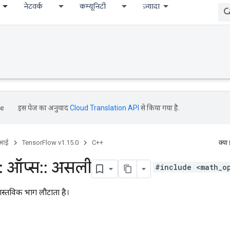
नेटवर्क
कम्यूनिटी
ज़्यादा
इस पेज का अनुवाद
Cloud Translation API
से किया गया है.
ीआई
TensorFlow v1.15.0
C++
क्या
:
ऑप्स
::
असली
#include <math_o
वास्तविक भाग लौटाता है।