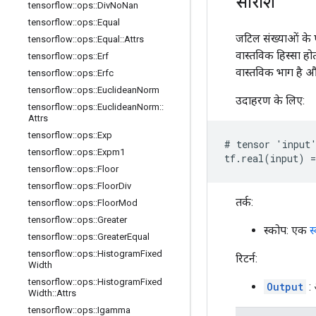
सारांश
tensorflow
::
ops
::
Div
No
Nan
tensorflow
::
ops
::
Equal
जटिल संख्याओं के 
tensorflow
::
ops
::
Equal
::
Attrs
वास्तविक हिस्सा हो
tensorflow
::
ops
::
Erf
वास्तविक भाग है 
tensorflow
::
ops
::
Erfc
tensorflow
::
ops
::
Euclidean
Norm
उदाहरण के लिए:
tensorflow
::
ops
::
Euclidean
Norm
::
Attrs
tensorflow
::
ops
::
Exp
# tensor 'input'
tensorflow
::
ops
::
Expm1
tf.real(input) =
tensorflow
::
ops
::
Floor
tensorflow
::
ops
::
Floor
Div
तर्क:
tensorflow
::
ops
::
Floor
Mod
tensorflow
::
ops
::
Greater
स्कोप: एक
स
tensorflow
::
ops
::
Greater
Equal
tensorflow
::
ops
::
Histogram
Fixed
रिटर्न:
Width
tensorflow
::
ops
::
Histogram
Fixed
Output
: 
Width
::
Attrs
tensorflow
::
ops
::
Igamma