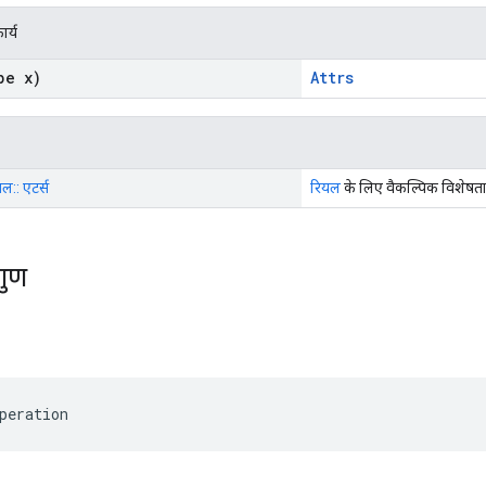
ार्य
pe x)
Attrs
यल:: एटर्स
रियल
के लिए वैकल्पिक विशेषता 
गुण
peration