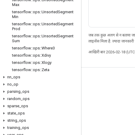
Max
tensorflow
::
ops
::
Unsorted
Segment
Min
tensorflow
::
ops
::
Unsorted
Segment
Prod
जब तक कुछ अलग से न बताया जाए
tensorflow
::
ops
::
Unsorted
Segment
Sum
लाइसेंस मिला है. ज़्यादा जानकारी
tensorflow
::
ops
::
Where3
आखिरी बार 2026-02-18 (UTC)
tensorflow
::
ops
::
Xdivy
tensorflow
::
ops
::
Xlogy
tensorflow
::
ops
::
Zeta
nn
_
ops
जुड़े रहें
no
_
op
ब्लॉग
parsing
_
ops
फ़ोरम
random
_
ops
sparse
_
ops
GitHub
state
_
ops
Twitter
string
_
ops
YouTube
training
_
ops
user
_
ops