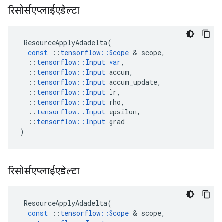
रिसोर्सएप्लाईएडेल्टा
ResourceApplyAdadelta
(
const
::
tensorflow
::
Scope
&
scope
,
::
tensorflow
::
Input
var
,
::
tensorflow
::
Input
accum
,
::
tensorflow
::
Input
accum_update
,
::
tensorflow
::
Input
lr
,
::
tensorflow
::
Input
rho
,
::
tensorflow
::
Input
epsilon
,
::
tensorflow
::
Input
grad
)
रिसोर्सएप्लाईएडेल्टा
ResourceApplyAdadelta
(
const
::
tensorflow
::
Scope
&
scope
,