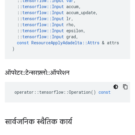
::
tensorflow
::
Input
var
,
::
tensorflow
::
Input
accum
,
::
tensorflow
::
Input
accum_update
,
::
tensorflow
::
Input
lr
,
::
tensorflow
::
Input
rho
,
::
tensorflow
::
Input
epsilon
,
::
tensorflow
::
Input
grad
,
const
ResourceApplyAdadelta
::
Attrs
&
attrs
)
ऑपरेटर
::
टेन्सरफ़्लो
::
ऑपरेशन
operator
::
tensorflow
::
Operation
()
const
सार्वजनिक स्थैतिक कार्य